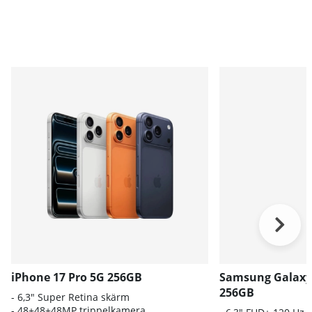
iPhone 17 Pro 5G 256GB
Samsung Galaxy
256GB
- 6,3" Super Retina skärm
- 48+48+48MP trippelkamera