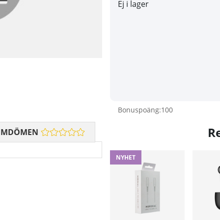
Ej i lager
Bonuspoäng:
100
R
OMDÖMEN
NYHET