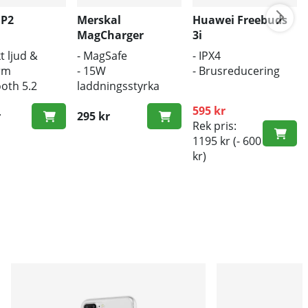
 P2
Merskal
Huawei Freebuds
MagCharger
3i
t ljud &
- MagSafe
- IPX4
rm
- 15W
- Brusreducering
ooth 5.2
laddningsstyrka
ös laddning
- Trådlös laddare
595 kr
r
295 kr
Rek pris:
1195 kr
(- 600
kr)