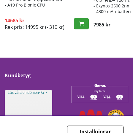
- 6
,3" FHD+ 120 Hz
-
A19 Pro Bionic CPU
- E
xynos 2600 2nm-
-
4300 mAh-batteri
14685 kr
7985 kr
Rek pris: 14995 kr
(- 310 kr)
Kundbetyg
Läs våra omdömen</a >
Inställningar