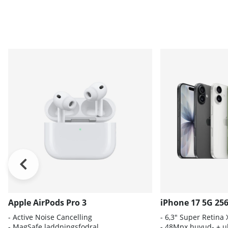
Apple AirPods Pro 3
iPhone 17 5G 25
- A
ctive Noise Cancelling
- 6
,3" Super Retina
- M
agSafe laddningsfodral
- 4
8Mpx huvud- + ul