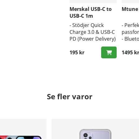
Merskal USB-C to
Mtune
USB-C 1m
- Stödjer Quick
- Perfek
Charge 3.0 & USB-C
passfo
PD (Power Delivery)
- Bluet
- 1m längd
- Trådl
- Snabb hastighet
195 kr
1495 k
Se fler varor