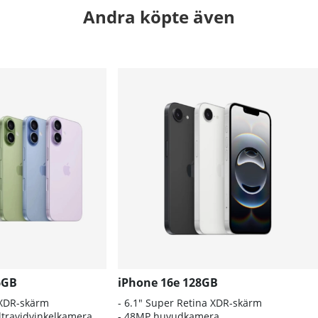
Andra köpte även
6GB
iPhone 16e 128GB
 XDR-skärm
- 6.1″ Super Retina XDR-skärm
travidvinkelkamera
- 48MP huvudkamera