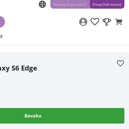
Företag (Exkl moms)
Privat (Inkl moms)
ng
axy S6 Edge
Bevaka