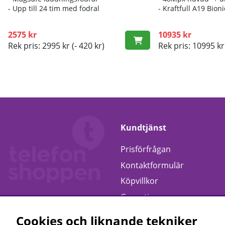
- Up
p till 24 tim med fodral
- K
raftfull A19 Bio
2575 kr
10935 kr
Rek pris: 2995 kr
(- 420 kr)
Rek pris: 10995 kr
Kundtjänst
Prisförfrågan
Kontaktformulär
Köpvillkor
Garanti
Retur
Cookies och liknande tekniker