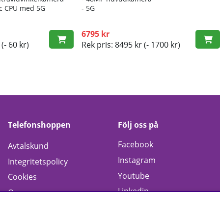
nic CPU med 5G
- 5G
6795 kr
(- 60 kr)
Rek pris: 8495 kr
(- 1700 kr)
Telefonshoppen
Följ oss på
Facebook
Avtalskund
Instagram
Integritetspolicy
Youtube
Cookies
Linkedin
Om oss