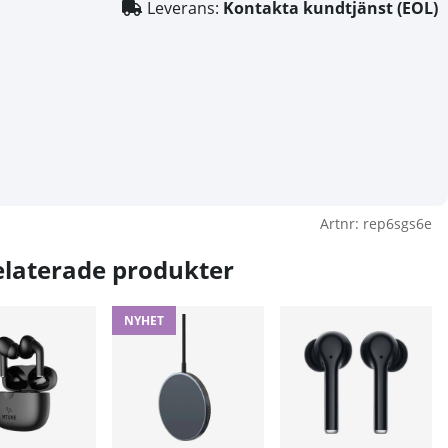
Leverans:
Kontakta kundtjänst (EOL)
Artnr:
rep6sgs6e
elaterade produkter
NYHET