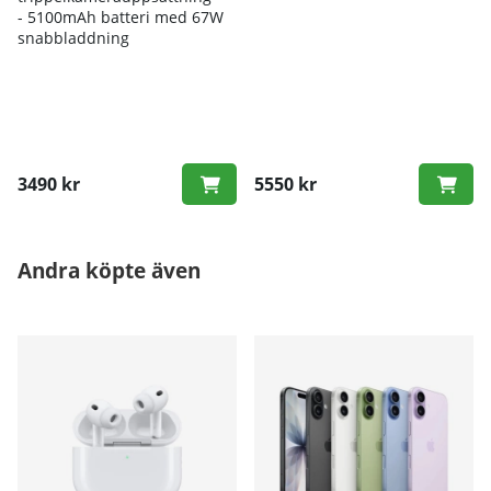
- 5
100mAh batteri med 67W
snabbladdning
3490 kr
5550 kr
Andra köpte även