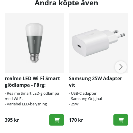
Andra köpte även
realme LED Wi-Fi Smart
Samsung 25W Adapter -
glödlampa - Färg:
vit
Tarnish
- Realme Smart LED-glödlampa
- USB-C adapter
med Wi-Fi.
- Samsung Original
- Variabel LED-belysning
- 25W
395 kr
170 kr