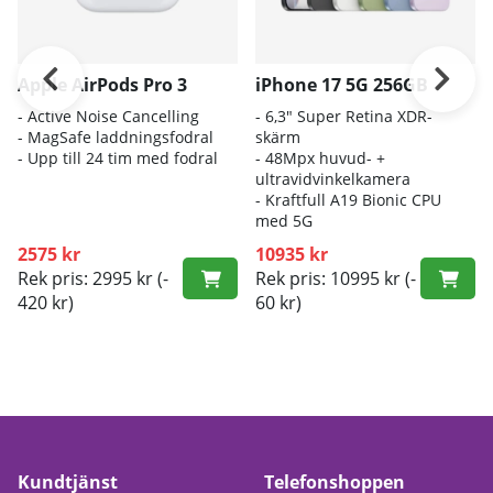
Apple AirPods Pro 3
iPhone 17 5G 256GB
- A
ctive Noise Cancelling
- 6
,3" Super Retina XDR-
- M
agSafe laddningsfodral
skärm
- Up
p till 24 tim med fodral
- 4
8Mpx huvud- +
ultravidvinkelkamera
- K
raftfull A19 Bionic CPU
med 5G
2575 kr
10935 kr
Rek pris: 2995 kr
(-
Rek pris: 10995 kr
(-
420 kr)
60 kr)
Kundtjänst
Telefonshoppen