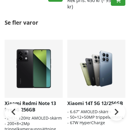
Rek pris: 450 kr
(- 95
kr)
Se fler varor
Xiaomi Redmi Note 13
Xiaomi 14T 5G 12/256GB
Pro 5G 256GB
- 6.67” AMOLED-skärm
- 50+12+50MP trippelkamera
-
FHD+ 120Hz AMOLED-skärm
- 67W HyperCharge
- 20
0+8+2Mp
trippelkamerauppsättning