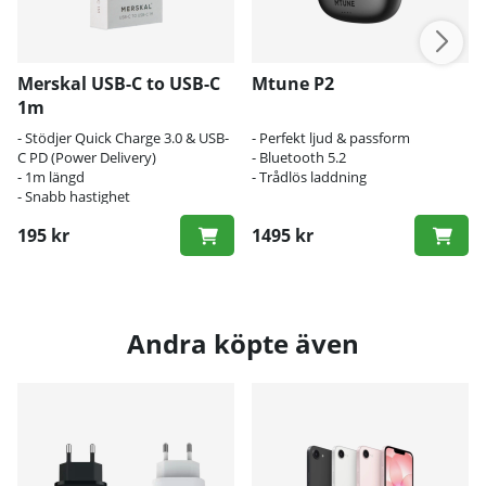
Merskal USB-C to USB-C
Mtune P2
1m
- Stödjer Quick Charge 3.0 & USB-
- Perfekt ljud & passform
C PD (Power Delivery)
- Bluetooth 5.2
- 1m längd
- Trådlös laddning
- Snabb hastighet
195 kr
1495 kr
Andra köpte även