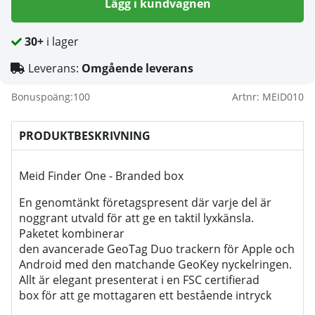
Lägg i kundvagnen
30+
i lager
Leverans:
Omgående leverans
Bonuspoäng:
100
Artnr:
MEID010
PRODUKTBESKRIVNING
Meid Finder One - Branded box
En genomtänkt företagspresent där varje del är
noggrant utvald för att ge en taktil lyxkänsla.
Paketet kombinerar
den avancerade
GeoTag Duo trackern
för Apple och
Android med den matchande
GeoKey nyckelringen.
Allt är elegant presenterat i en
FSC certifierad
box
för att ge mottagaren ett bestående intryck