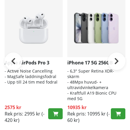
Apple AirPods Pro 3
iPhone 17 5G 256GB
- A
ctive Noise Cancelling
- 6
,3" Super Retina XDR-
- M
agSafe laddningsfodral
skärm
- Up
p till 24 tim med fodral
- 4
8Mpx huvud- +
ultravidvinkelkamera
- K
raftfull A19 Bionic CPU
med 5G
2575 kr
10935 kr
Rek pris: 2995 kr
(-
Rek pris: 10995 kr
(-
420 kr)
60 kr)