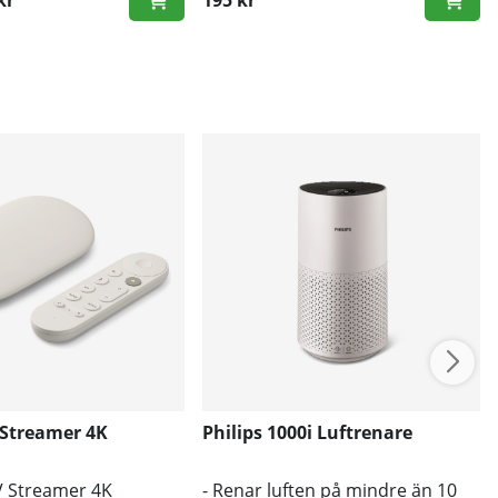
etall
kr
195 kr
ris:
 Streamer 4K
Philips 1000i Luftrenare
V Streamer 4K
- Renar luften på mindre än 10