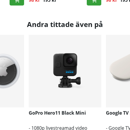
98 kr
195 kr
detaljer i m
98 kr
195 
Ordinarie pris:
Ordinarie p
Andra tittade även på
GoPro Hero11 Black Mini
Google TV
- 1080p livestreamad video
- Google T