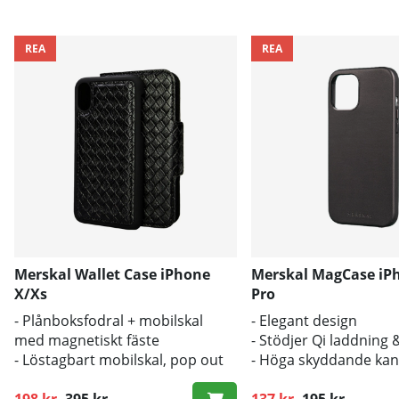
REA
REA
Merskal Wallet Case iPhone
Merskal MagCase iP
X/Xs
Pro
- Plånboksfodral + mobilskal
- Elegant design
med magnetiskt fäste
- Stödjer Qi laddning
- Löstagbart mobilskal, pop out
- Höga skyddande kan
- Stöd för trådlös laddning