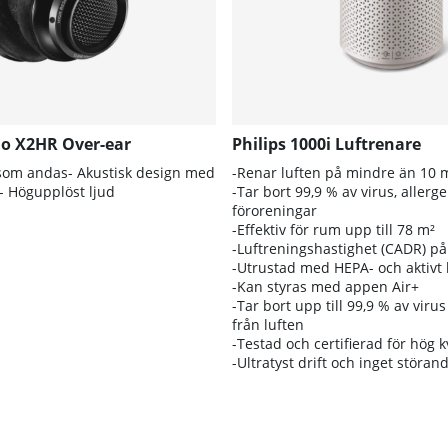
lio X2HR Over-ear
Philips 1000i Luftrenare
som andas- Akustisk design med
-Renar luften på mindre än 10 
- Högupplöst ljud
-Tar bort 99,9 % av virus, allerg
föroreningar
-Effektiv för rum upp till 78 m²
-Luftreningshastighet (CADR) p
-Utrustad med HEPA- och aktivt k
-Kan styras med appen Air+
-Tar bort upp till 99,9 % av viru
från luften
-Testad och certifierad för hög k
-Ultratyst drift och inget störand