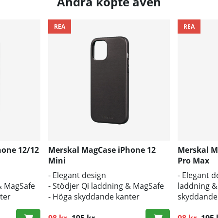
Andra köpte även
REA
REA
hone 12/12
Merskal MagCase iPhone 12
Merskal M
Mini
Pro Max
- Elegant design
- Elegant d
 & MagSafe
- Stödjer Qi laddning & MagSafe
laddning 
ter
- Höga skyddande kanter
skyddande 
veganskt P