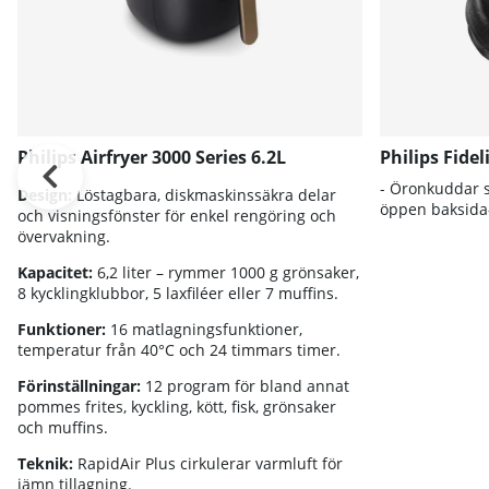
Philips Airfryer 3000 Series 6.2L
Philips Fide
- Öronkuddar 
Design:
Löstagbara, diskmaskinssäkra delar
öppen baksida
och visningsfönster för enkel rengöring och
övervakning.
Kapacitet:
6,2 liter – rymmer 1000 g grönsaker,
8 kycklingklubbor, 5 laxfiléer eller 7 muffins.
Funktioner:
16 matlagningsfunktioner,
temperatur från 40°C och 24 timmars timer.
Förinställningar:
12 program för bland annat
pommes frites, kyckling, kött, fisk, grönsaker
och muffins.
Teknik:
RapidAir Plus cirkulerar varmluft för
jämn tillagning.