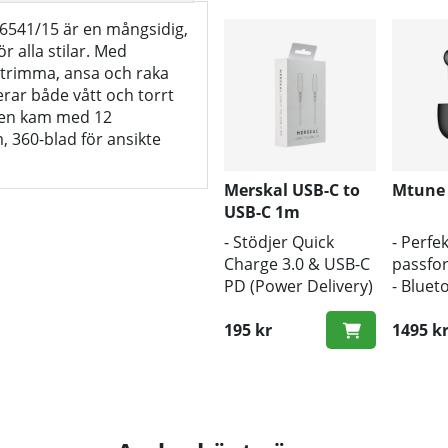
6541/15 är en mångsidig,
r alla stilar. Med
 trimma, ansa och raka
rar både vått och torrt
r en kam med 12
, 360-blad för ansikte
Merskal USB-C to
Mtune
USB-C 1m
- Stödjer Quick
- Perfek
Charge 3.0 & USB-C
passfo
PD (Power Delivery)
- Bluet
- 1m längd
- Trådl
- Snabb hastighet
195 kr
1495 k