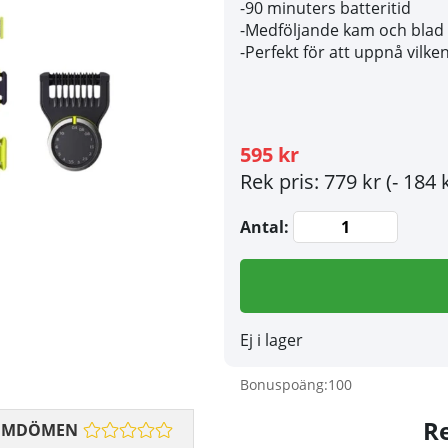
-90 minuters batteritid
-Medföljande kam och blad f
-Perfekt för att uppnå vilke
595 kr
Rek pris: 779 kr
(- 184 
Antal:
Ej i lager
Bonuspoäng:
100
R
OMDÖMEN