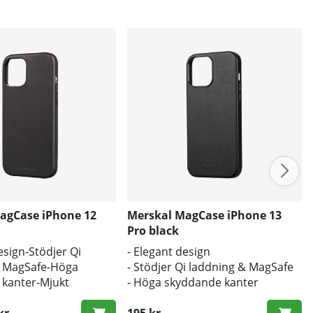
agCase iPhone 12
Merskal MagCase iPhone 13
Pro black
esign-Stödjer Qi
- Elegant design
& MagSafe-Höga
- Stödjer Qi laddning & MagSafe
kanter-Mjukt
- Höga skyddande kanter
U läder-Vackra