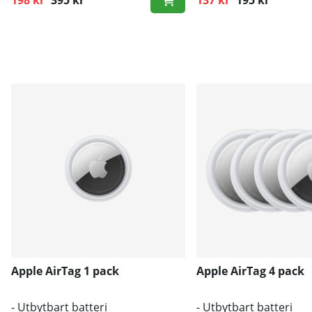
198 kr
395 kr
137 kr
195 kr
Ordinarie pris:
Ordinarie pris:
Apple AirTag 1 pack
Apple AirTag 4 pack
- Utbytbart batteri
- Utbytbart batteri