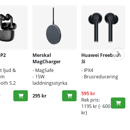
 P2
Merskal
Huawei Freebuds
MagCharger
3i
t ljud &
- MagSafe
- IPX4
rm
- 15W
- Brusreducering
ooth 5.2
laddningsstyrka
ös laddning
- Trådlös laddare
595 kr
r
295 kr
Rek pris:
1195 kr
(- 600
kr)