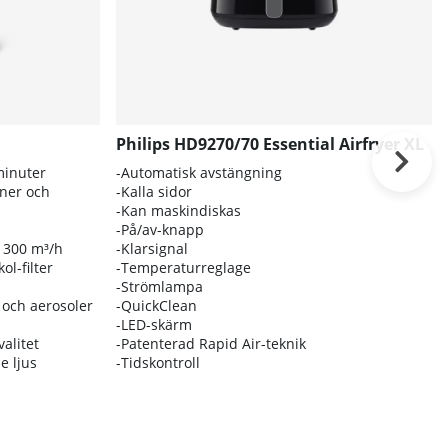
Philips HD9270/70 Essential Airfryer XL
minuter
-Automatisk avstängning
ener och
-Kalla sidor
-Kan maskindiskas
-På/av-knapp
å 300 m³/h
-Klarsignal
ol-filter
-Temperaturreglage
-Strömlampa
s och aerosoler
-QuickClean
-LED-skärm
valitet
-Patenterad Rapid Air-teknik
e ljus
-Tidskontroll