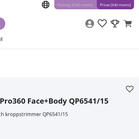
Företag (Exkl moms)
Privat (Inkl moms)
ng
 Pro360 Face+Body QP6541/15
 och kroppstrimmer QP6541/15