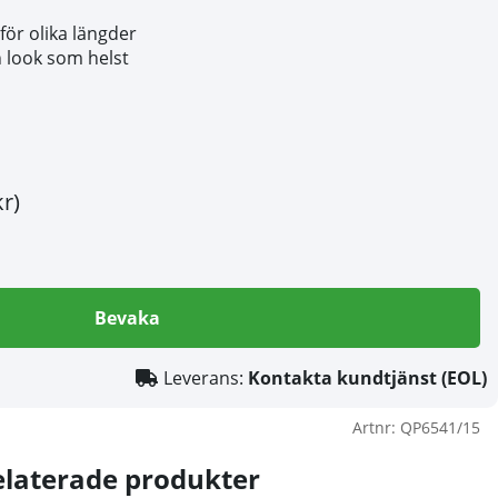
ör olika längder
n look som helst
kr)
Bevaka
Leverans:
Kontakta kundtjänst (EOL)
Artnr:
QP6541/15
elaterade produkter