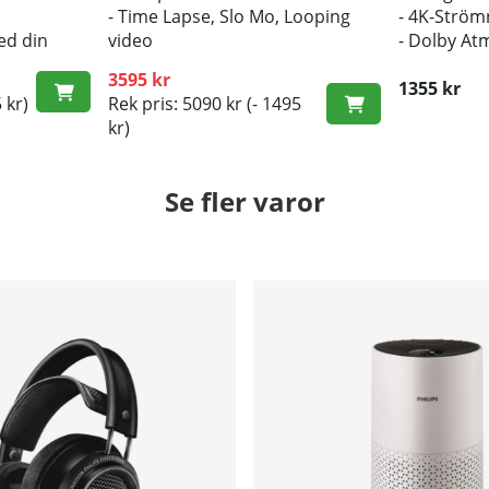
- Time Lapse, Slo Mo, Looping
- 4K-Ström
ed din
video
- Dolby At
- Bithastighet på upp till 120
3595 kr
Mbps vid 5,3K/4K
1355 kr
 kr)
Rek pris: 5090 kr
(- 1495
kr)
Se fler varor