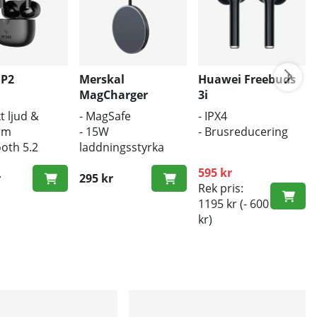
 P2
Merskal
Huawei Freebuds
MagCharger
3i
t ljud &
- MagSafe
- IPX4
rm
- 15W
- Brusreducering
ooth 5.2
laddningsstyrka
ös laddning
- Trådlös laddare
595 kr
r
295 kr
Rek pris:
1195 kr
(- 600
kr)