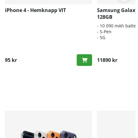
iPhone 4 - Hemknapp VIT
Samsung Galaxy 
128GB
- 10 090 mAh batter
- S-Pen
- 5G
95 kr
11890 kr