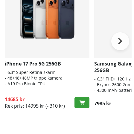
iPhone 17 Pro 5G 256GB
Samsung Galaxy
256GB
- 6,3" Super Retina skärm
- 48+48+48MP trippelkamera
- 6
,3" FHD+ 120 Hz
-
A19 Pro Bionic CPU
- E
xynos 2600 2nm-
-
4300 mAh-batteri
14685 kr
7985 kr
Rek pris: 14995 kr
(- 310 kr)