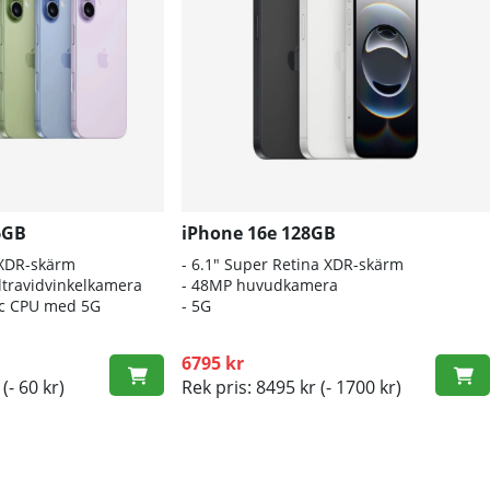
6GB
iPhone 16e 128GB
 XDR-skärm
- 6.1″ Super Retina XDR-skärm
travidvinkelkamera
- 48MP huvudkamera
nic CPU med 5G
- 5G
6795 kr
(- 60 kr)
Rek pris: 8495 kr
(- 1700 kr)