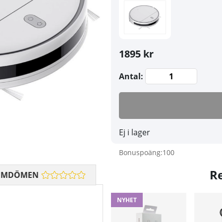
1895 kr
Antal:
Ej i lager
Bonuspoäng:
100
R
OMDÖMEN
NYHET