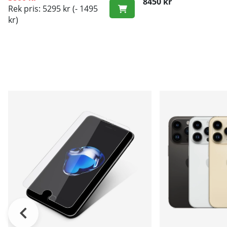
8450 kr
Rek pris: 5295 kr
(- 1495
kr)