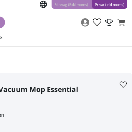
Företag (Exkl moms)
Privat (Inkl moms)
ng
 Vacuum Mop Essential
en