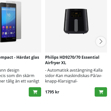
mpact - Härdat glas
Philips HD9270/70 Essential
Airfryer XL
tunn design
- Automatisk avstängning-Kalla
ecis som din skärm
sidor-Kan maskindiskas-På/av-
er tålig än ett vanligt
knapp-Klarsignal-
d
Temperaturreglage-
Strömlampa-QuickClean-LED-
1795 kr
skärm-Patenterad Rapid Air-
teknik-Tidskontroll