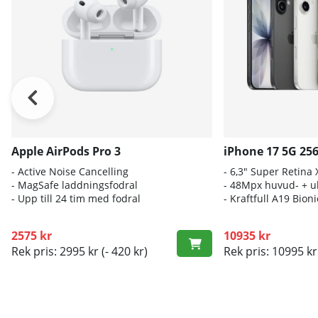
Apple AirPods Pro 3
iPhone 17 5G 25
- A
ctive Noise Cancelling
- 6
,3" Super Retina
- M
agSafe laddningsfodral
- 4
8Mpx huvud- + ul
- Up
p till 24 tim med fodral
- K
raftfull A19 Bio
2575 kr
10935 kr
Rek pris: 2995 kr
(- 420 kr)
Rek pris: 10995 kr