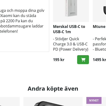
uga och moppa dina golv
Xiaomi kan du städa
 på 2200 Pa kan du
a robotdammsugare laddar
Merskal USB-C to
Mtune
telefonen!
USB-C 1m
- Stödjer Quick
- Perfek
Charge 3.0 & USB-C
passfo
PD (Power Delivery)
- Bluet
- 1m längd
- Trådl
- Snabb hastighet
195 kr
1495 k
Andra köpte även
NYHET