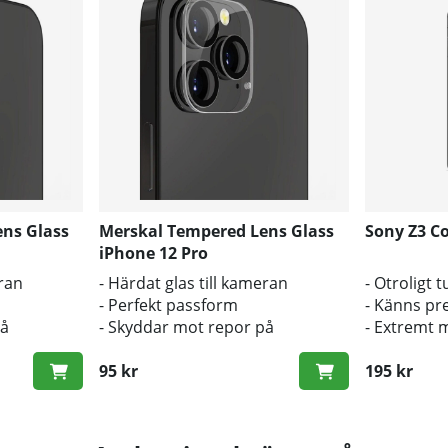
ns Glass
Merskal Tempered Lens Glass
Sony Z3 Co
iPhone 12 Pro
eran
- Härdat glas till kameran
- Otroligt 
- Perfekt passform
- Känns pr
på
- Skyddar mot repor på
- Extremt m
kameralinsen
skärmskyd
95 kr
195 kr