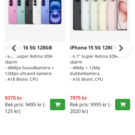
iPhone 16 5G 128GB
iPhone 15 5G 128GB
- 6.1″ Super Retina XDR-
- 6.1" Super Retina XDR-
skärm
skärm
- 48Mpx huvudkamera +
- 48Mp + 12Mp
12Mpx ultravid kamera
dubbelkamera
- A18 Bionic CPU
- A16 Bionic CPU
9370 kr
7975 kr
Rek pris: 9495 kr
(-
Rek pris: 9995 kr
(-
125 kr)
2020 kr)