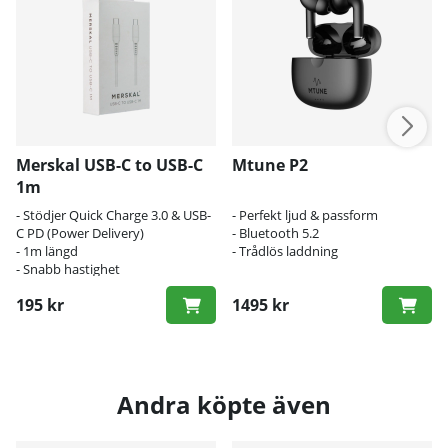
Merskal USB-C to USB-C
Mtune P2
1m
- Stödjer Quick Charge 3.0 & USB-
- Perfekt ljud & passform
C PD (Power Delivery)
- Bluetooth 5.2
- 1m längd
- Trådlös laddning
- Snabb hastighet
195 kr
1495 kr
Andra köpte även