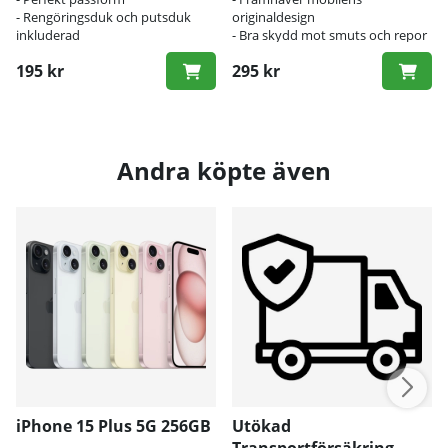
- Rengöringsduk och putsduk
originaldesign
inkluderad
- Bra skydd mot smuts och repor
195 kr
295 kr
Andra köpte även
iPhone 15 Plus 5G 256GB
Utökad
Transportförsäkring