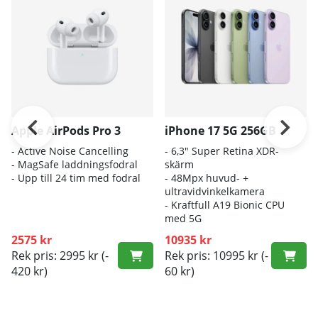
Apple AirPods Pro 3
iPhone 17 5G 256GB
- A
ctive Noise Cancelling
- 6
,3" Super Retina XDR-
- M
agSafe laddningsfodral
skärm
- Up
p till 24 tim med fodral
- 4
8Mpx huvud- +
ultravidvinkelkamera
- K
raftfull A19 Bionic CPU
med 5G
2575 kr
10935 kr
Rek pris: 2995 kr
(-
Rek pris: 10995 kr
(-
420 kr)
60 kr)