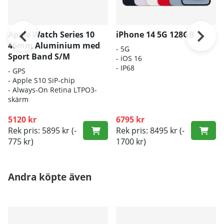
Apple Watch Series 10
iPhone 14 5G 128GB
46mm Aluminium med
- 5G
Sport Band S/M
- iOS 16
- IP68
- GPS
- Apple S10 SiP-chip
- Always-On Retina LTPO3-
skärm
5120 kr
6795 kr
Rek pris: 5895 kr
(-
Rek pris: 8495 kr
(-
775 kr)
1700 kr)
Andra köpte även