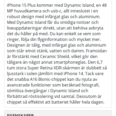
iPhone 15 Plus kommer med Dynamic Island, en 48
MP huvudkamera och usb-c, allt inneslutet i en
robust design med infärgat glas och aluminium.
Med Dynamic Island får du smidiga notiser och
liveuppdateringar direkt, utan att behöva avbryta
det du håller på med. Du kan enkelt se vem som
ringer, följa din flyginformation och mycket mer.
Designen är tålig, med infärgat glas och aluminium
som står emot stänk, vatten och damm. Framsidan
är förstärkt med Ceramic Shield, vilket gör den
tåligare än något annat smartphoneglas. Den 6,7
tum stora Super Retina XDR-skärmen är dubbelt så
ljusstark i solen jämfört med iPhone 14. Tack vare
det snabba A16 Bionic-chippet kan du njuta av
avancerade funktioner som beräknad fotografi,
sömlösa övergångar i Dynamic Island och
förbättrad röstisolering vid samtal. Dessutom är
chippet så effektivt att batteriet håller hela dagen.
EGENSKAPER