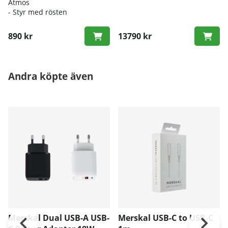
Atmos
- Styr med rösten
890 kr
13790 kr
Andra köpte även
Merskal Dual USB-A USB-
Merskal USB-C to USB-C