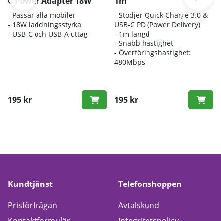
C Power Adapter 18W
1m
- Passar alla mobiler
- Stödjer Quick Charge 3.0 &
- 18W laddningsstyrka
USB-C PD (Power Delivery)
- USB-C och USB-A uttag
- 1m längd
- Snabb hastighet
- Överföringshastighet:
480Mbps
195 kr
195 kr
Kundtjänst
Telefonshoppen
Prisförfrågan
Avtalskund
Kontaktformulär
Integritetspolicy