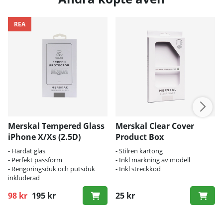
REA
Merskal Tempered Glass
Merskal Clear Cover
iPhone X/Xs (2.5D)
Product Box
- Härdat glas
- Stilren kartong
- Perfekt passform
- Inkl märkning av modell
- Rengöringsduk och putsduk
- Inkl streckkod
inkluderad
98 kr
195 kr
25 kr
Ordinarie pris: