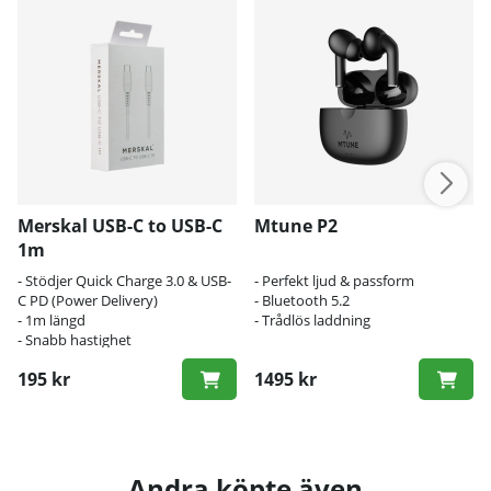
Merskal USB-C to USB-C
Mtune P2
1m
- Stödjer Quick Charge 3.0 & USB-
- Perfekt ljud & passform
C PD (Power Delivery)
- Bluetooth 5.2
- 1m längd
- Trådlös laddning
- Snabb hastighet
195 kr
1495 kr
Andra köpte även