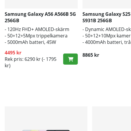
Samsung Galaxy A56 A566B 5G
Samsung Galaxy S25
256GB
S931B 256GB
- 120Hz FHD+ AMOLED-skärm
- Dynamic AMOLED-s
- 50+12+5Mpx trippelkamera
- 50+12+10Mpx kamer
- 5000mAh batteri, 45W
- 4000mAh batteri, tr
snabbladdning
laddning
4495 kr
8865 kr
Rek pris: 6290 kr
(- 1795
kr)