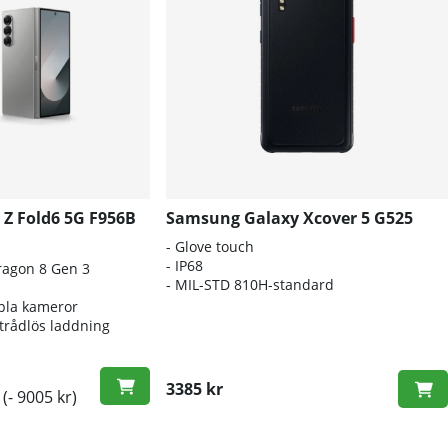
Z Fold6 5G F956B
Samsung Galaxy Xcover 5 G525
- Glove touch
- IP68
agon 8 Gen 3
- MIL-STD 810H-standard
pla kameror
 trådlös laddning
3385 kr
(- 9005 kr)