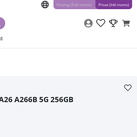
Företag (Exkl moms)
Privat (Inkl moms)
ng
A26 A266B 5G 256GB