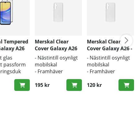
l Tempered
Merskal Clear
Merskal Clear
Galaxy A26
Cover Galaxy A26
Cover Galaxy A26 -
BULK
BULK
t glas
- Nästintill osynligt
- Nästintill osynligt
kt passform
mobilskal
mobilskal
öringsduk
- Framhäver
- Framhäver
tsduk
mobilens
mobilens
erad
originaldesign
195 kr
originaldesign
120 kr
- Bra skydd mot
- Bra skydd mot
smuts och repor
smuts och repor