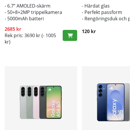
- 6.7” AMOLED-skärm
- Härdat glas
- 50+8+2MP trippelkamera
- Perfekt passform
- 5000mAh batteri
- Rengöringsduk och 
inkluderad
2685 kr
120 kr
Rek pris: 3690 kr
(- 1005
kr)