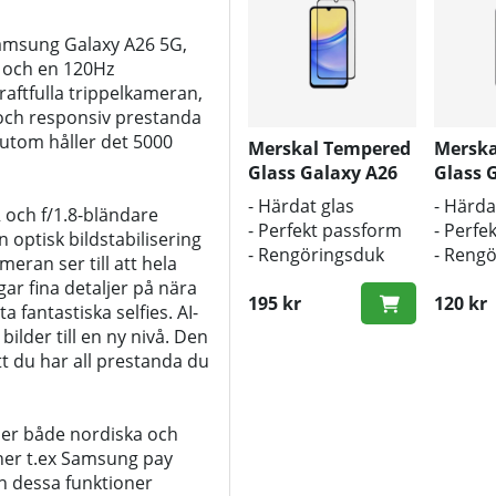
Samsung Galaxy A26 5G,
 och en 120Hz
aftfulla trippelkameran,
och responsiv prestanda
sutom håller det 5000
Merskal Tempered
Merska
Glass Galaxy A26
Glass 
(3D)
(3D) - 
- Härdat glas
- Härda
och f/1.8-bländare
- Perfekt passform
- Perfe
 optisk bildstabilisering
- Rengöringsduk
- Reng
eran ser till att hela
och putsduk
och pu
ar fina detaljer på nära
inkluderad
195 kr
inklud
120 kr
fantastiska selfies. AI-
bilder till en ny nivå. Den
tt du har all prestanda du
ler både nordiska och
ner t.ex Samsung pay
n dessa funktioner