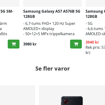
 5G SM-
Samsung Galaxy A57 A576B 5G
Samsung G
128GB
128GB
kärm
- 6,7-tums FHD+ 120 Hz Super
- 5G
a
AMOLED+-display
- 6,6-tums
ådlös
- 50+12+5 MPx trippelkamera
AMOLED-s
- 5000mAh batteri, 45W
- 5000 mAh
3940 kr
snabbladdning
3980 kr
Rek pris: 5
kr)
Se fler varor