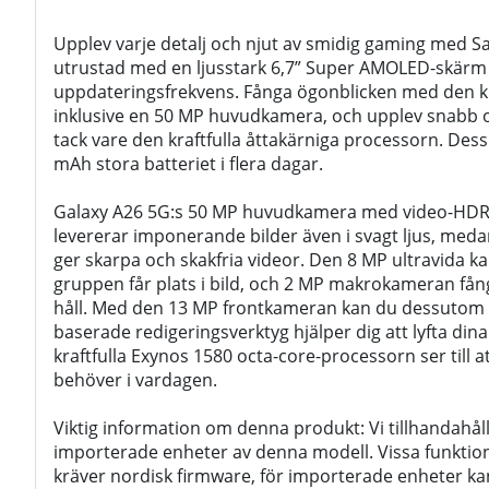
Upplev varje detalj och njut av smidig gaming med 
utrustad med en ljusstark 6,7” Super AMOLED-skärm
uppdateringsfrekvens. Fånga ögonblicken med den kr
inklusive en 50 MP huvudkamera, och upplev snabb 
tack vare den kraftfulla åttakärniga processorn. Des
mAh stora batteriet i flera dagar.
Galaxy A26 5G:s 50 MP huvudkamera med video-HDR 
levererar imponerande bilder även i svagt ljus, medan
ger skarpa och skakfria videor. Den 8 MP ultravida kam
gruppen får plats i bild, och 2 MP makrokameran fång
håll. Med den 13 MP frontkameran kan du dessutom ta 
baserade redigeringsverktyg hjälper dig att lyfta dina 
kraftfulla Exynos 1580 octa-core-processorn ser till a
behöver i vardagen.
Viktig information om denna produkt: Vi tillhandahål
importerade enheter av denna modell. Vissa funktio
kräver nordisk firmware, för importerade enheter ka