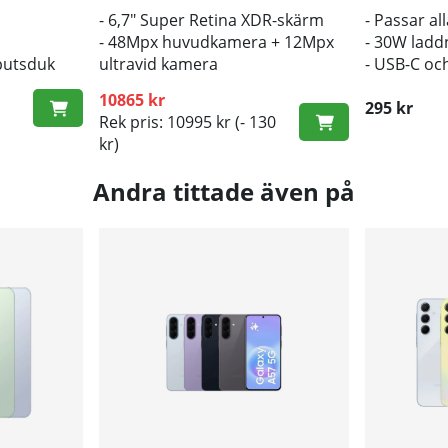
- 6,7" Super Retina XDR-skärm
- Passar al
- 48Mpx huvudkamera + 12Mpx
- 30W ladd
putsduk
ultravid kamera
- USB-C oc
- A18 Bionic CPU
10865 kr
295 kr
Rek pris: 10995 kr
(- 130
kr)
Andra tittade även på