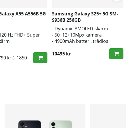
alaxy A55 A556B 5G
Samsung Galaxy S25+ 5G SM-
S936B 256GB
- Dynamic AMOLED-skärm
 120 Hz FHD+ Super
- 50+12+10Mpx kamera
kärm
- 4900mAh batteri, trådlös
-batteri
laddning
10495 kr
790 kr
(- 1850