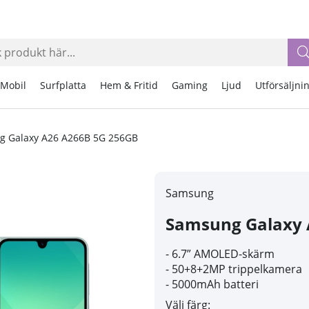
Mobil
Surfplatta
Hem & Fritid
Gaming
Ljud
Utförsäljni
 Galaxy A26 A266B 5G 256GB
Samsung
Samsung Galaxy 
- 6.7” AMOLED-skärm
- 50+8+2MP trippelkamera
- 5000mAh batteri
Välj färg: