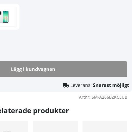
Lägg i kundvagnen
Leverans:
Snarast möjligt
Artnr:
SM-A266BZKCEUB
elaterade produkter