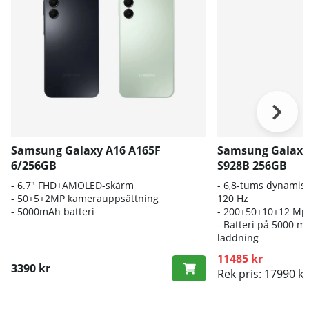
Samsung Galaxy A16 A165F
Samsung Galaxy 
6/256GB
S928B 256GB
- 6.7" FHD+AMOLED-skärm
- 6,8-
tums dynamis
- 50+5+2MP kamerauppsättning
120 Hz
- 5000mAh batteri
- 200
+50+10+12 Mpx
- B
atteri på 5000 m
laddning
11485 kr
3390 kr
Rek pris: 17990 kr