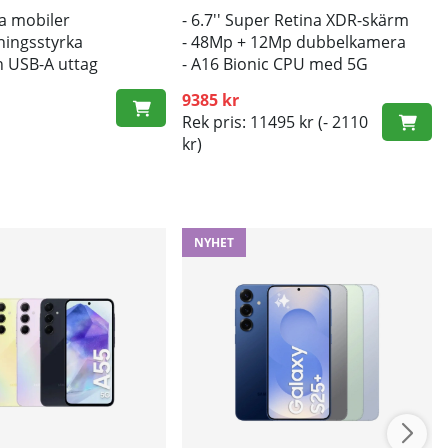
la mobiler
- 6.7'' Super Retina XDR-skärm
ningsstyrka
- 48Mp + 12Mp dubbelkamera
h USB-A uttag
- A16 Bionic CPU med 5G
9385 kr
Rek pris: 11495 kr
(- 2110
kr)
NYHET