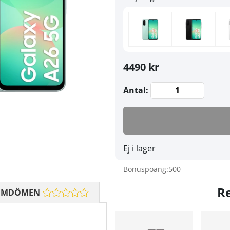
4490 kr
Antal:
Ej i lager
Bonuspoäng:
500
R
OMDÖMEN