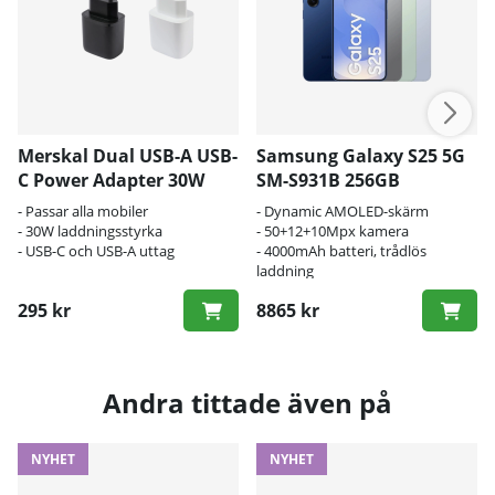
Merskal Dual USB-A USB-
Samsung Galaxy S25 5G
C Power Adapter 30W
SM-S931B 256GB
- Passar alla mobiler
- Dynamic AMOLED-skärm
- 30W laddningsstyrka
- 50+12+10Mpx kamera
- USB-C och USB-A uttag
- 4000mAh batteri, trådlös
laddning
295 kr
8865 kr
Andra tittade även på
NYHET
NYHET