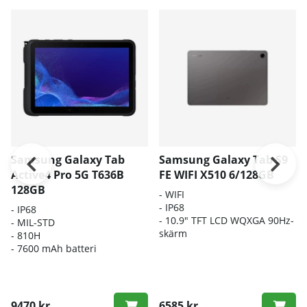
Samsung Galaxy Tab
Samsung Galaxy Tab S9
Active4 Pro 5G T636B
FE WIFI X510 6/128GB
128GB
- WIFI
-
IP68
- IP68
- 10.9" TFT LCD WQXGA 90Hz-
- MIL-STD
skärm
- 810H
- 7600 mAh batteri
9470 kr
6585 kr