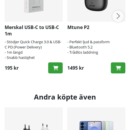
Merskal USB-C to USB-C
Mtune P2
1m
- Stödjer Quick Charge 3.0 & USB-
- Perfekt ljud & passform
C PD (Power Delivery)
- Bluetooth 5.2
- 1m längd
- Trådlös laddning
- Snabb hastighet
195 kr
1495 kr
Andra köpte även