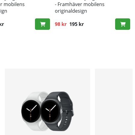
r mobilens
- Framhäver mobilens
sign
originaldesign
d mot smuts och repor
- Bra skydd mot smuts och repor
kr
98 kr
195 kr
ris:
Ordinarie pris: