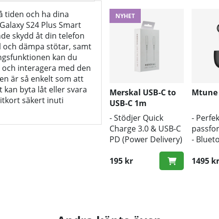
på tiden och ha dina
NYHET
 Galaxy S24 Plus Smart
de skydd åt din telefon
l och dämpa stötar, samt
ngsfunktionen kan du
rm och interagera med den
n är så enkelt som att
 kan byta låt eller svara
Merskal USB-C to
Mtune
tkort säkert inuti
USB-C 1m
- Stödjer Quick
- Perfek
Charge 3.0 & USB-C
passfo
PD (Power Delivery)
- Bluet
- 1m längd
- Trådl
- Snabb hastighet
195 kr
1495 k