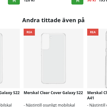
Ordinarie p
Andra tittade även på
REA
REA
Galaxy S22
Merskal Clear Cover Galaxy S22
Merskal C
A41
obilskal
- Nästintill osynligt mobilskal
- Nästintil