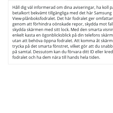
Håll dig väl informerad om dina aviseringar, ha koll 
betalkort bekvämt tillgängliga med det här Samsung
View-plånboksfodralet. Det här fodralet ger omfattan
genom att förhindra oönskade repor, skydda mot fal
skydda skärmen med sitt lock. Med den smarta visni
enkelt kasta en ögonblicksblick på din telefons skä
utan att behöva öppna fodralet. Att komma åt skärme
trycka på det smarta fönstret, vilket gör att du snabbt
på samtal. Dessutom kan du förvara ditt ID eller kredi
fodralet och ha dem nära till hands hela tiden.