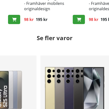
- Framhäver mobilens
- Framhäve
originaldesign
originalde
s och repor
- Bra skydd mot smuts och repor
- Bra skyd
98 kr
195 kr
98 kr
195 
Ordinarie pris:
Ordinarie p
Se fler varor