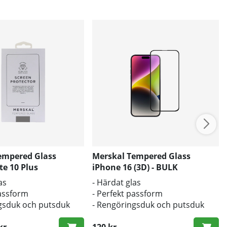
empered Glass
Merskal Tempered Glass
e 10 Plus
iPhone 16 (3D) - BULK
as
- Härdat glas
passform
- Perfekt passform
gsduk och putsduk
- Rengöringsduk och putsduk
inkluderad
kr
120 kr