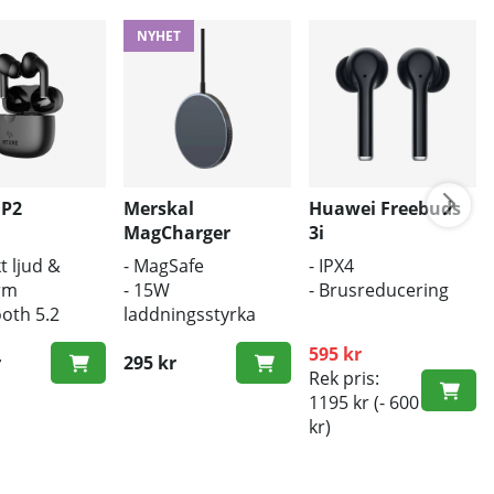
NYHET
 P2
Merskal
Huawei Freebuds
MagCharger
3i
t ljud &
- MagSafe
- IPX4
rm
- 15W
- Brusreducering
ooth 5.2
laddningsstyrka
ös laddning
- Trådlös laddare
595 kr
r
295 kr
Rek pris:
1195 kr
(- 600
kr)