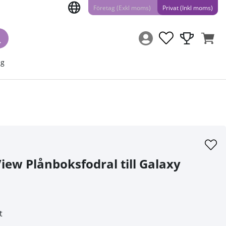
Företag (Exkl moms)
Privat (Inkl moms)
ng
ew Plånboksfodral till Galaxy
t