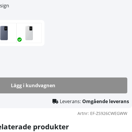
esign
Lägg i kundvagnen
Leverans:
Omgående leverans
Artnr:
EF-ZS926CWEGWW
elaterade produkter