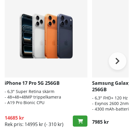
iPhone 17 Pro 5G 256GB
Samsung Galaxy
256GB
- 6,3" Super Retina skärm
- 48+48+48MP trippelkamera
- 6
,3" FHD+ 120 Hz
-
A19 Pro Bionic CPU
- E
xynos 2600 2nm-
-
4300 mAh-batteri
14685 kr
7985 kr
Rek pris: 14995 kr
(- 310 kr)