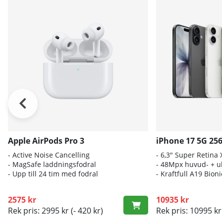
Apple AirPods Pro 3
iPhone 17 5G 25
- A
ctive Noise Cancelling
- 6
,3" Super Retina
- M
agSafe laddningsfodral
- 4
8Mpx huvud- + ul
- Up
p till 24 tim med fodral
- K
raftfull A19 Bio
2575 kr
10935 kr
Rek pris: 2995 kr
(- 420 kr)
Rek pris: 10995 kr