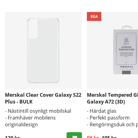
REA
Merskal Clear Cover Galaxy S22
Merskal Tempered G
Plus - BULK
Galaxy A72 (3D)
- Nästintill osynligt mobilskal
- Härdat glas
- Framhäver mobilens
- Perfekt passform
originaldesign
- Rengöringsduk och 
- Bra skydd mot smuts och repor
inkluderad
120 kr
98 kr
195 kr