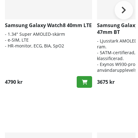
Samsung Galaxy Watch8 40mm LTE
Samsung Galaxy 
47mm BT
- 1.34" Super AMOLED-skärm
- e-SIM, LTE
- Ljusstark AMOLE
- HR-monitor, ECG, BIA, SpO2
ram.
- 5ATM-certifierad, 
klassificerad.
- Exynos W930-proc
användarupplevels
4790 kr
3675 kr