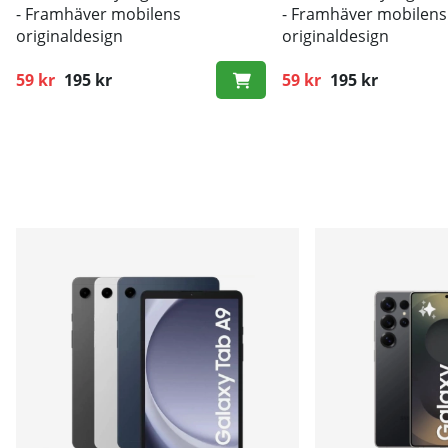
- Framhäver mobilens
- Framhäver mobilens
originaldesign
originaldesign
- Bra skydd mot smuts och repor
- Bra skydd mot smut
59 kr
195 kr
59 kr
195 kr
Ordinarie pris:
Ordinarie pris: