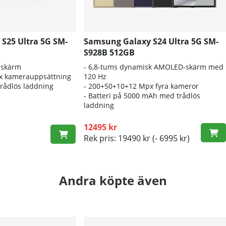
S25 Ultra 5G SM-
Samsung Galaxy S24 Ultra 5G SM-
S928B 512GB
-skärm
- 6,8-
tums dynamisk AMOLED-skärm med
x kamerauppsättning
120 Hz
trådlös laddning
- 200
+50+10+12 Mpx fyra kameror
- B
atteri på 5000 mAh med trådlös
laddning
12495 kr
Rek pris: 19490 kr
(- 6995 kr)
Andra köpte även