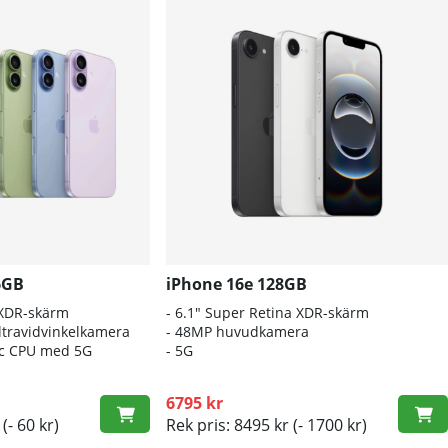
6GB
iPhone 16e 128GB
 XDR-skärm
- 6.1″ Super Retina XDR-skärm
travidvinkelkamera
- 48MP huvudkamera
nic CPU med 5G
- 5G
6795 kr
(- 60 kr)
Rek pris: 8495 kr
(- 1700 kr)