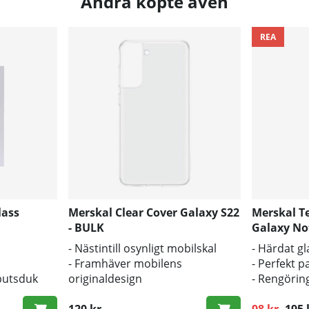
Andra köpte även
REA
lass
Merskal Clear Cover Galaxy S22
Merskal T
- BULK
Galaxy Not
- Nästintill osynligt mobilskal
- Härdat gl
- Framhäver mobilens
- Perfekt 
putsduk
originaldesign
- Rengörin
- Bra skydd mot smuts och repor
inkluderad
120 kr
98 kr
195 