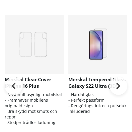
Merskal Clear Cover
Merskal Tempered Glass
iPhone 16 Plus
Galaxy S22 Ultra (3D)
- Nästintill osynligt mobilskal
- Härdat glas
- Framhäver mobilens
- Perfekt passform
originaldesign
- Rengöringsduk och putsduk
- Bra skydd mot smuts och
inkluderad
repor
- Stödjer trådlös laddning