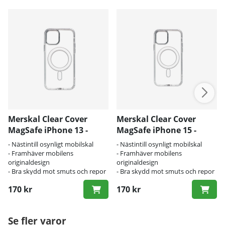
Merskal Clear Cover
Merskal Clear Cover
MagSafe iPhone 13 -
MagSafe iPhone 15 -
BULK
BULK
- Nästintill osynligt mobilskal
- Nästintill osynligt mobilskal
- Framhäver mobilens
- Framhäver mobilens
originaldesign
originaldesign
- Bra skydd mot smuts och repor
- Bra skydd mot smuts och repor
170 kr
170 kr
Se fler varor