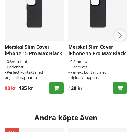
Merskal Slim Cover
Merskal Slim Cover
iPhone 15 Pro Max Black
iPhone 15 Pro Max Black
- BULK
- 0,8mm tunt
- 0,8mm tunt
- Fjäderlätt
- Fjäderlätt
- Perfekt kontakt med
- Perfekt kontakt med
originalknapparna
originalknapparna
98 kr
195 kr
120 kr
Ordinarie pris:
Andra köpte även