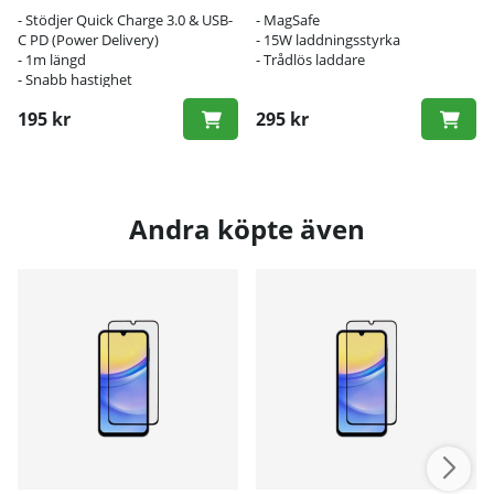
- Stödjer Quick Charge 3.0 & USB-
- MagSafe
C PD (Power Delivery)
- 15W laddningsstyrka
- 1m längd
- Trådlös laddare
- Snabb hastighet
195 kr
295 kr
Andra köpte även