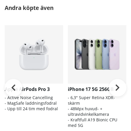
Andra köpte även
Apple AirPods Pro 3
iPhone 17 5G 256GB
- A
ctive Noise Cancelling
- 6
,3" Super Retina XDR-
- M
agSafe laddningsfodral
skärm
- Up
p till 24 tim med fodral
- 4
8Mpx huvud- +
ultravidvinkelkamera
- K
raftfull A19 Bionic CPU
med 5G