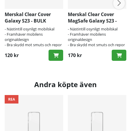
Merskal Clear Cover
Merskal Clear Cover
Galaxy S23 - BULK
MagSafe Galaxy S23 -
BULK
- Nästintill osynligt mobilskal
- Nästintill osynligt mobilskal
- Framhäver mobilens
- Framhäver mobilens
originaldesign
originaldesign
- Bra skydd mot smuts och repor
- Bra skydd mot smuts och repor
120 kr
170 kr
Andra köpte även
REA