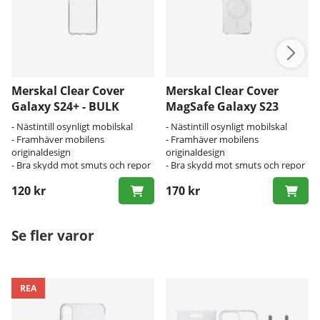
Merskal Clear Cover
Merskal Clear Cover
Galaxy S24+ - BULK
MagSafe Galaxy S23
Ultra - BULK
- Nästintill osynligt mobilskal
- Nästintill osynligt mobilskal
- Framhäver mobilens
- Framhäver mobilens
originaldesign
originaldesign
- Bra skydd mot smuts och repor
- Bra skydd mot smuts och repor
120 kr
170 kr
Se fler varor
REA