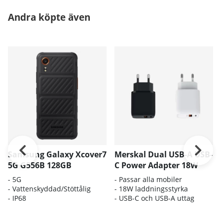
Andra köpte även
Samsung Galaxy Xcover7
Merskal Dual USB-A USB-
5G G556B 128GB
C Power Adapter 18W
-
5G
- Passar alla mobiler
-
Vattenskyddad/Stöttålig
- 18W laddningsstyrka
-
IP68
- USB-C och USB-A uttag