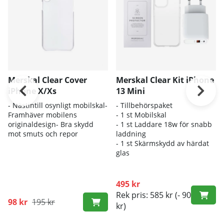
Merskal Clear Cover
Merskal Clear Kit iPhone
iPhone X/Xs
13 Mini
- Nästintill osynligt mobilskal-
- Tillbehörspaket
Framhäver mobilens
- 1 st Mobilskal
originaldesign- Bra skydd
- 1 st Laddare 18w för snabb
mot smuts och repor
laddning
- 1 st Skärmskydd av härdat
glas
495 kr
Rek pris: 585 kr
(- 90
98 kr
195 kr
kr)