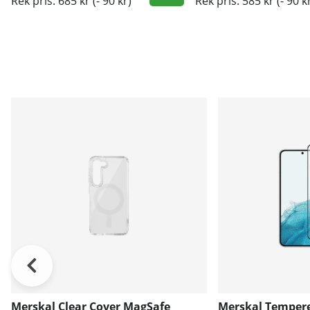
Rek pris: 685 kr
(- 90 kr)
Rek pris: 585 kr
(- 90 k
Merskal Clear Cover MagSafe
Merskal Tempere