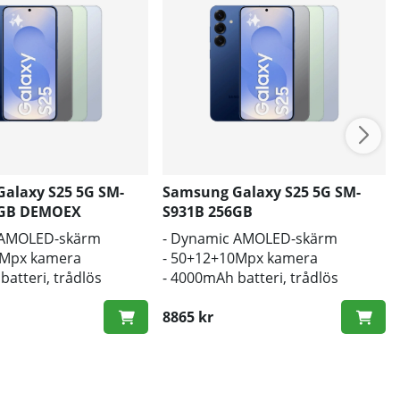
alaxy S25 5G SM-
Samsung Galaxy S25 5G SM-
8GB DEMOEX
S931B 256GB
 AMOLED-skärm
- Dynamic AMOLED-skärm
0Mpx kamera
- 50+12+10Mpx kamera
batteri, trådlös
- 4000mAh batteri, trådlös
laddning
8865 kr