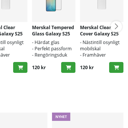
l Clear
Merskal Tempered
Merskal Clear
Galaxy S25
Glass Galaxy S25
Cover Galaxy S25
Ultra (3D) - BULK
Ultra - BULK
till osynligt
- Härdat glas
- Nästintill osynligt
al
- Perfekt passform
mobilskal
häver
- Rengöringsduk
- Framhäver
ns
och putsduk
mobilens
ldesign
inkluderad
120 kr
originaldesign
120 kr
kydd mot
- Bra skydd mot
och repor
smuts och repor
NYHET