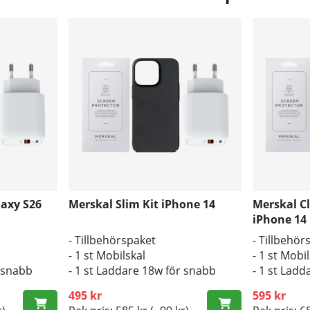
laxy S26
Merskal Slim Kit iPhone 14
Merskal Cl
iPhone 14 
- Tillbehörspaket
- Tillbehör
- 1 st Mobilskal
- 1 st Mob
r snabb
- 1 st Laddare 18w för snabb
- 1 st Lad
laddning
laddning
495 kr
595 kr