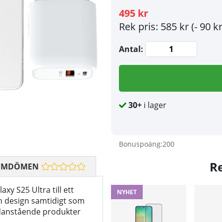
495 kr
Rek pris: 585 kr
(- 90 kr
Antal:
30+
i lager
Bonuspoäng:
200
R
OMDÖMEN
axy S25 Ultra till ett
NYHET
ch design samtidigt som
nedanstående produkter