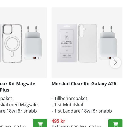
ear Kit Magsafe
Merskal Clear Kit Galaxy A26
Plus
spaket
- Tillbehörspaket
ilskal med Magsafe
- 1 st Mobilskal
dare 18w för snabb
- 1 st Laddare 18w för snabb
laddning
495 kr