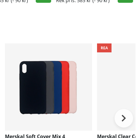
85 kr
(- 90 kr)
Rek pris: 585 kr
(- 90 kr)
REA
Merskal Soft Cover Mix 4
Merskal Clear Co