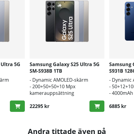
Ultra 5G
Samsung Galaxy S25 Ultra 5G
Samsung G
SM-S938B 1TB
S931B 12
kärm
- Dynamic AMOLED-skärm
- Dynamic
- 200+50+50+10 Mpx
- 50+12+1
kamerauppsättning
- 4000mAh 
ådlös
- 5000mAh batteri, trådlös
laddning
laddning
22295 kr
6885 kr
Andra tittade även på