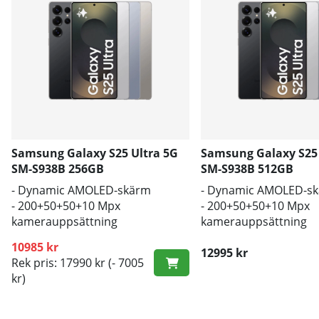
Samsung Galaxy S25 Ultra 5G
Samsung Galaxy S25 
SM-S938B 256GB
SM-S938B 512GB
- Dynamic AMOLED-skärm
- Dynamic AMOLED-s
- 200+50+50+10 Mpx
- 200+50+50+10 Mpx
kamerauppsättning
kamerauppsättning
- 5000mAh batteri, trådlös
- 5000mAh batteri, tr
10985 kr
laddning
laddning
12995 kr
Rek pris: 17990 kr
(- 7005
kr)