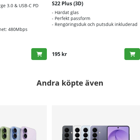
S22 Plus (3D)
rge 3.0 & USB-C PD
- Härdat glas
- Perfekt passform
- Rengöringsduk och putsduk inkluderad
ghet: 480Mbps
195 kr
Andra köpte även