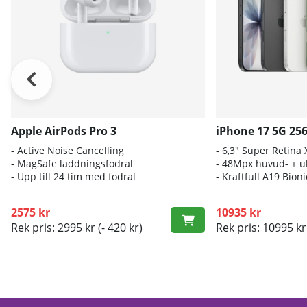
Apple AirPods Pro 3
iPhone 17 5G 25
- A
ctive Noise Cancelling
- 6
,3" Super Retina
- M
agSafe laddningsfodral
- 4
8Mpx huvud- + ul
- Up
p till 24 tim med fodral
- K
raftfull A19 Bio
2575 kr
10935 kr
Rek pris: 2995 kr
(- 420 kr)
Rek pris: 10995 kr