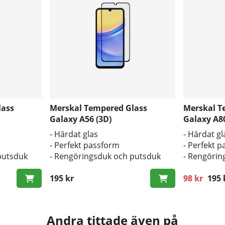
lass
Merskal Tempered Glass
Merskal T
Galaxy A56 (3D)
Galaxy A80
- Härdat glas
- Härdat gl
- Perfekt passform
- Perfekt 
putsduk
- Rengöringsduk och putsduk
- Rengörin
inkluderad
inkluderad
195 kr
98 kr
195 
Ordinarie p
Andra tittade även på