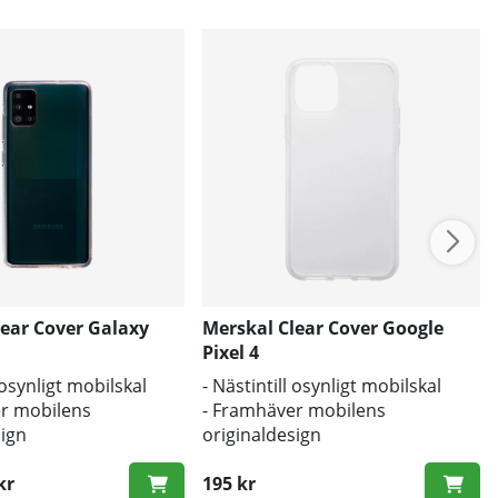
lear Cover Galaxy
Merskal Clear Cover Google
Pixel 4
l osynligt mobilskal
- Nästintill osynligt mobilskal
r mobilens
- Framhäver mobilens
sign
originaldesign
d mot smuts och repor
- Bra skydd mot smuts och repor
kr
195 kr
ris: