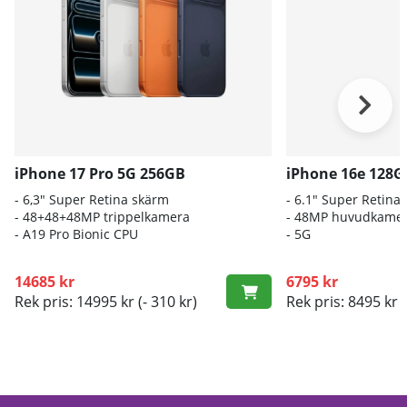
iPhone 17 Pro 5G 256GB
iPhone 16e 128G
- 6,3" Super Retina skärm
- 6.1″ Super Retin
- 48+48+48MP trippelkamera
- 48MP huvudkame
-
A19 Pro Bionic CPU
- 5G
14685 kr
6795 kr
Rek pris: 14995 kr
(- 310 kr)
Rek pris: 8495 kr
(