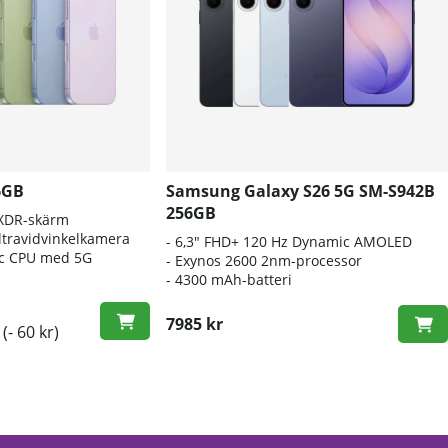
6GB
Samsung Galaxy S26 5G SM-S942B
256GB
 XDR-skärm
travidvinkelkamera
- 6
,3" FHD+ 120 Hz Dynamic AMOLED
nic CPU med 5G
- E
xynos 2600 2nm-processor
-
4300 mAh-batteri
7985 kr
(- 60 kr)