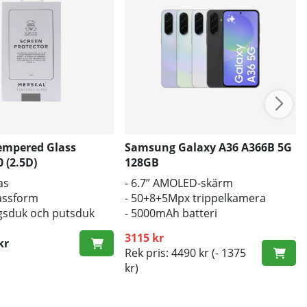
empered Glass
Samsung Galaxy A36 A366B 5G
 (2.5D)
128GB
as
- 6.7” AMOLED-skärm
passform
- 50+8+5Mpx trippelkamera
gsduk och putsduk
- 5000mAh batteri
3115 kr
kr
ris:
Rek pris: 4490 kr
(- 1375
kr)