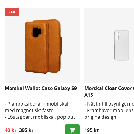
REA
Merskal Wallet Case Galaxy S9
Merskal Clear Cover
A15
- Plånboksfodral + mobilskal
- Nästintill osynligt m
med magnetiskt fäste
- Framhäver mobilens
- Löstagbart mobilskal, pop out
originaldesign
- Stöd för trådlös laddning
- Bra skydd mot smut
40 kr
395 kr
195 kr
Ordinarie pris: