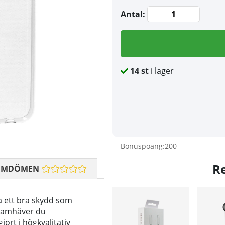
Antal:
14
st
i lager
Bonuspoäng:
200
R
OMDÖMEN
ha ett bra skydd som
framhäver du
jort i högkvalitativ