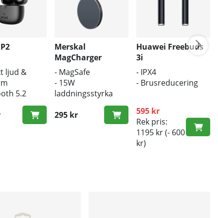
 P2
Merskal
Huawei Freebuds
MagCharger
3i
t ljud &
- MagSafe
- IPX4
rm
- 15W
- Brusreducering
ooth 5.2
laddningsstyrka
ös laddning
- Trådlös laddare
595 kr
r
295 kr
Rek pris:
1195 kr
(- 600
kr)