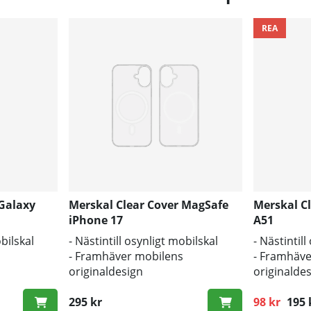
REA
 Galaxy
Merskal Clear Cover MagSafe
Merskal C
iPhone 17
A51
obilskal
- Nästintill osynligt mobilskal
- Nästintil
- Framhäver mobilens
- Framhäve
originaldesign
originalde
s och repor
- Bra skydd mot smuts och repor
- Bra skyd
295 kr
98 kr
195 
Ordinarie p