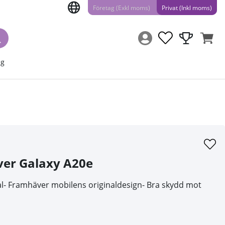
Företag (Exkl moms)
Privat (Inkl moms)
ng
ver Galaxy A20e
skal- Framhäver mobilens originaldesign- Bra skydd mot