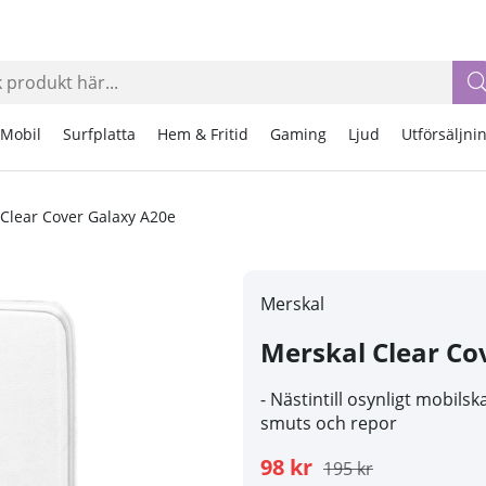
Mobil
Surfplatta
Hem & Fritid
Gaming
Ljud
Utförsäljni
Clear Cover Galaxy A20e
Merskal
Merskal Clear Co
- Nästintill osynligt mobil
smuts och repor
98 kr
195 kr