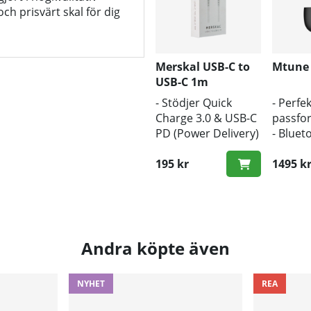
och prisvärt skal för dig
Merskal USB-C to
Mtune
USB-C 1m
- Stödjer Quick
- Perfek
Charge 3.0 & USB-C
passfo
PD (Power Delivery)
- Bluet
- 1m längd
- Trådl
- Snabb hastighet
195 kr
1495 k
Andra köpte även
NYHET
REA