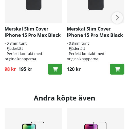
Merskal Slim Cover
Merskal Slim Cover
iPhone 15 Pro Max Black
iPhone 15 Pro Max Black
- BULK
- 0,8mm tunt
- 0,8mm tunt
- Fjäderlätt
- Fjäderlätt
- Perfekt kontakt med
- Perfekt kontakt med
originalknapparna
originalknapparna
98 kr
195 kr
120 kr
Ordinarie pris:
Andra köpte även