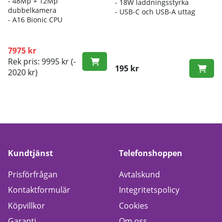
- 48Mp + 12Mp
- 18W laddningsstyrka
dubbelkamera
- USB-C och USB-A uttag
- A16 Bionic CPU
7975 kr
Rek pris: 9995 kr
(-
195 kr
2020 kr)
Kundtjänst
Telefonshoppen
Prisförfrågan
Avtalskund
Kontaktformulär
Integritetspolicy
Köpvillkor
Cookies
Garanti
Om oss