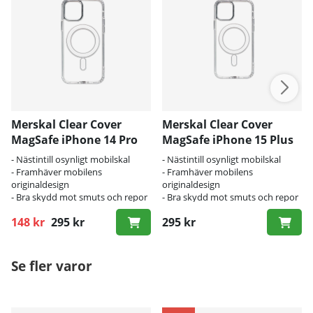
Merskal Clear Cover
Merskal Clear Cover
MagSafe iPhone 14 Pro
MagSafe iPhone 15 Plus
Max
- Nästintill osynligt mobilskal
- Nästintill osynligt mobilskal
- Framhäver mobilens
- Framhäver mobilens
originaldesign
originaldesign
- Bra skydd mot smuts och repor
- Bra skydd mot smuts och repor
148 kr
295 kr
295 kr
Ordinarie pris:
Se fler varor