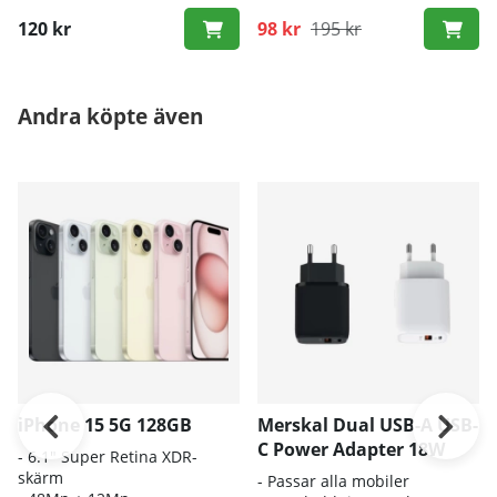
120 kr
98 kr
195 kr
Andra köpte även
iPhone 15 5G 128GB
Merskal Dual USB-A USB-
C Power Adapter 18W
- 6.1" Super Retina XDR-
skärm
- Passar alla mobiler