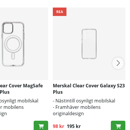
REA
lear Cover MagSafe
Merskal Clear Cover Galaxy S23
Plus
Plus
l osynligt mobilskal
- Nästintill osynligt mobilskal
r mobilens
- Framhäver mobilens
sign
originaldesign
d mot smuts och repor
- Bra skydd mot smuts och repor
98 kr
195 kr
Ordinarie pris: