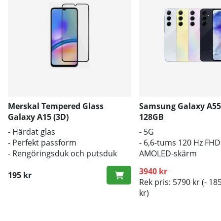
Merskal Tempered Glass
Samsung Galaxy A55
Galaxy A15 (3D)
128GB
- Härdat glas
- 5G
- Perfekt passform
- 6,6-tums 120 Hz FH
- Rengöringsduk och putsduk
AMOLED-skärm
inkluderad
- 5000 mAh-batteri
3940 kr
195 kr
Rek pris: 5790 kr
(- 18
kr)