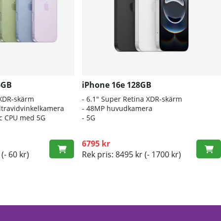
6GB
iPhone 16e 128GB
 XDR-skärm
- 6.1″ Super Retina XDR-skärm
travidvinkelkamera
- 48MP huvudkamera
nic CPU med 5G
- 5G
6795 kr
(- 60 kr)
Rek pris: 8495 kr
(- 1700 kr)