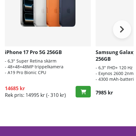
iPhone 17 Pro 5G 256GB
Samsung Galaxy
256GB
- 6,3" Super Retina skärm
- 48+48+48MP trippelkamera
- 6
,3" FHD+ 120 Hz
-
A19 Pro Bionic CPU
- E
xynos 2600 2nm-
-
4300 mAh-batteri
14685 kr
7985 kr
Rek pris: 14995 kr
(- 310 kr)