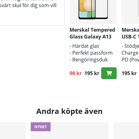
värt skal för dig som vill
Merskal Tempered
Merska
Glass Galaxy A13
USB-C
(3D)
- Härdat glas
- Stödj
- Perfekt passform
Charge
- Rengöringsduk
PD (Pow
och putsduk
- 1m lä
inkluderad
98 kr
195 kr
- Snabb
195 kr
Ordinarie pris:
Andra köpte även
NYHET