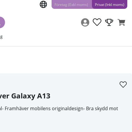
Företag (Exkl moms)
Privat (Inkl moms)
ng
ver Galaxy A13
skal- Framhäver mobilens originaldesign- Bra skydd mot