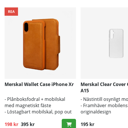
REA
Merskal Wallet Case iPhone Xr
Merskal Clear Cover
A15
- Plånboksfodral + mobilskal
- Nästintill osynligt m
med magnetiskt fäste
- Framhäver mobilens
- Löstagbart mobilskal, pop out
originaldesign
- Stöd för trådlös laddning
- Bra skydd mot smut
198 kr
395 kr
195 kr
Ordinarie pris: