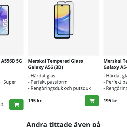
 A556B 5G
Merskal Tempered Glass
Merskal T
Galaxy A56 (3D)
Galaxy A54
- Härdat glas
- Härdat gl
D+ Super
- Perfekt passform
- Perfekt 
- Rengöringsduk och putsduk
- Rengörin
inkluderad
inkluderad
195 kr
195 kr
50
Andra tittade även på