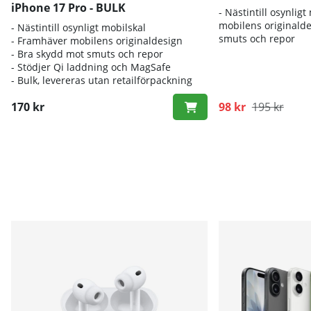
iPhone 17 Pro - BULK
- Nästintill osynlig
mobilens originald
- Nästintill osynligt mobilskal
smuts och repor
- Framhäver mobilens originaldesign
- Bra skydd mot smuts och repor
- Stödjer Qi laddning och MagSafe
- Bulk, levereras utan retailförpackning
170 kr
98 kr
195 kr