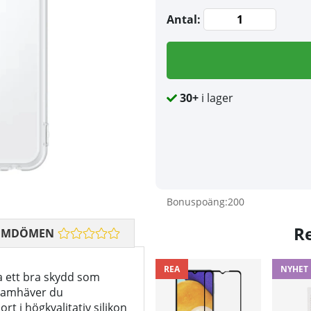
Antal:
30+
i lager
Bonuspoäng:
200
R
OMDÖMEN
REA
NYHET
ha ett bra skydd som
framhäver du
rt i högkvalitativ silikon