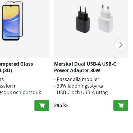
empered Glass
Merskal Dual USB-A USB-C
 (3D)
Power Adapter 30W
as
- Passar alla mobiler
passform
- 30W laddningsstyrka
gsduk och putsduk
- USB-C och USB-A uttag
295 kr