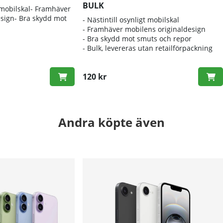
BULK
t mobilskal- Framhäver
esign- Bra skydd mot
- Nästintill osynligt mobilskal
- Framhäver mobilens originaldesign
- Bra skydd mot smuts och repor
- Bulk, levereras utan retailförpackning
120 kr
Andra köpte även