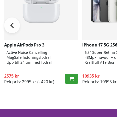
Apple AirPods Pro 3
iPhone 17 5G 25
- A
ctive Noise Cancelling
- 6
,3" Super Retina
- M
agSafe laddningsfodral
- 4
8Mpx huvud- + ul
- Up
p till 24 tim med fodral
- K
raftfull A19 Bio
2575 kr
10935 kr
Rek pris: 2995 kr
(- 420 kr)
Rek pris: 10995 kr