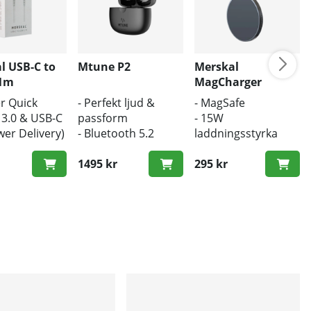
l USB-C to
Mtune P2
Merskal
 1m
MagCharger
er Quick
- Perfekt ljud &
- MagSafe
 3.0 & USB-C
passform
- 15W
er Delivery)
- Bluetooth 5.2
laddningsstyrka
ngd
- Trådlös laddning
- Trådlös laddare
 hastighet
1495 kr
295 kr