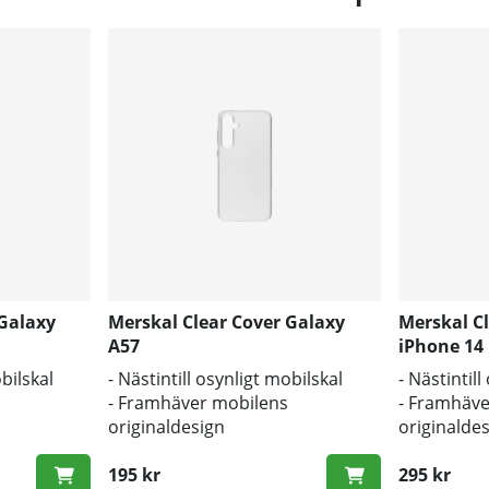
 Galaxy
Merskal Clear Cover Galaxy
Merskal C
A57
iPhone 14 
obilskal
- Nästintill osynligt mobilskal
- Nästintil
- Framhäver mobilens
- Framhäve
originaldesign
originalde
s och repor
- Bra skydd mot smuts och repor
- Bra skyd
195 kr
295 kr