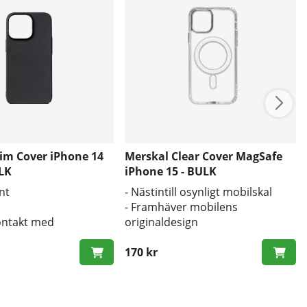
lim Cover iPhone 14
Merskal Clear Cover MagSafe
ULK
iPhone 15 - BULK
nt
- Nästintill osynligt mobilskal
- Framhäver mobilens
kontakt med
originaldesign
apparna
- Bra skydd mot smuts och repor
170 kr