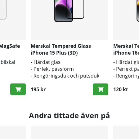
 MagSafe
Merskal Tempered Glass
Merskal T
iPhone 15 Plus (3D)
iPhone 16e
obilskal
- Härdat glas
- Härdat gl
- Perfekt passform
- Perfekt 
- Rengöringsduk och putsduk
- Rengörin
s och repor
inkluderad
inkluderad
195 kr
120 kr
Andra tittade även på