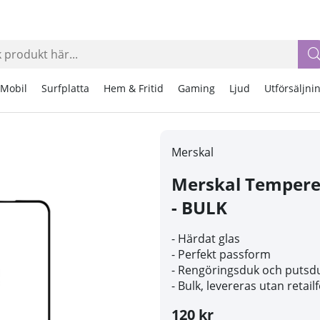
Mobil
Surfplatta
Hem & Fritid
Gaming
Ljud
Utförsäljni
Merskal
Merskal Tempered
- BULK
- Härdat glas
- Perfekt passform
- Rengöringsduk och putsd
- Bulk, levereras utan retai
120 kr