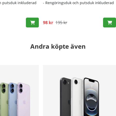
h putsduk inkluderad
- Rengöringsduk och putsduk inkluderad
98 kr
195 kr
Andra köpte även