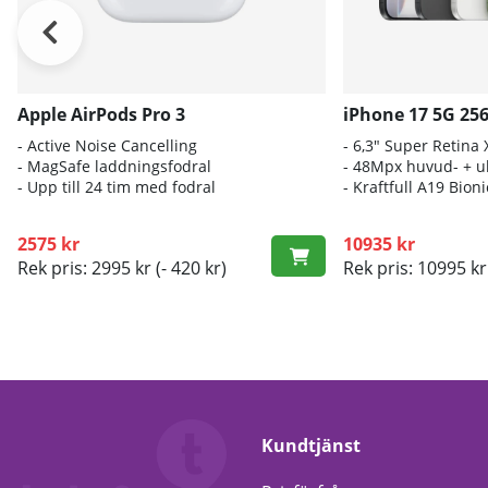
Apple AirPods Pro 3
iPhone 17 5G 25
- A
ctive Noise Cancelling
- 6
,3" Super Retina
- M
agSafe laddningsfodral
- 4
8Mpx huvud- + ul
- Up
p till 24 tim med fodral
- K
raftfull A19 Bio
2575 kr
10935 kr
Rek pris: 2995 kr
(- 420 kr)
Rek pris: 10995 kr
Kundtjänst