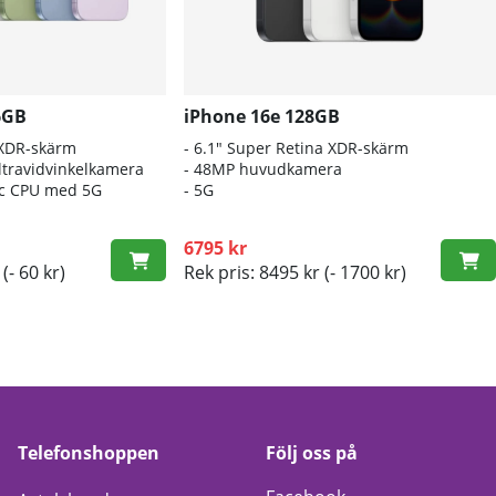
6GB
iPhone 16e 128GB
 XDR-skärm
- 6.1″ Super Retina XDR-skärm
travidvinkelkamera
- 48MP huvudkamera
nic CPU med 5G
- 5G
6795 kr
(- 60 kr)
Rek pris: 8495 kr
(- 1700 kr)
Telefonshoppen
Följ oss på