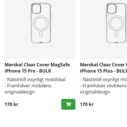
Merskal Clear Cover MagSafe
Merskal Clear Cover
iPhone 15 Pro - BULK
iPhone 15 Plus - BUL
- Nästintill osynligt mobilskal
- Nästintill osynligt m
- Framhäver mobilens
- Framhäver mobilens
originaldesign
originaldesign
- Bra skydd mot smuts och repor
- Bra skydd mot smut
170 kr
170 kr