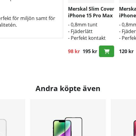
Merskal Slim Cover
Merska
iPhone 15 Pro Max
iPhone
rfekt för miljön samt för
Black
Black 
- 0,8mm tunt
- 0,8m
litetén.
- Fjäderlätt
- Fjäder
- Perfekt kontakt
- Perfe
med
med
originalknapparna
98 kr
195 kr
origin
120 kr
Ordinarie pris:
Andra köpte även