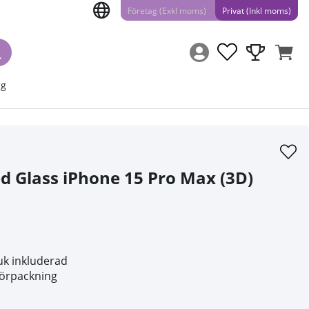
Företag (Exkl moms)
Privat (Inkl moms)
ng
 Glass iPhone 15 Pro Max (3D)
uk inkluderad
lförpackning