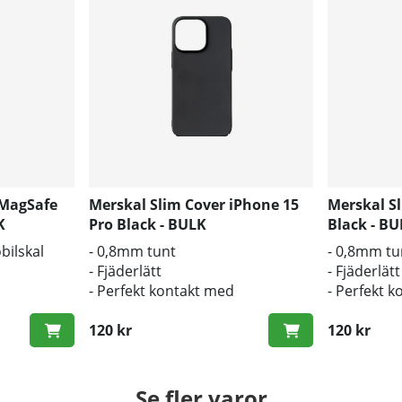
 MagSafe
Merskal Slim Cover iPhone 15
Merskal S
K
Pro Black - BULK
Black - B
obilskal
- 0,8mm tunt
- 0,8mm tu
- Fjäderlätt
- Fjäderlätt
- Perfekt kontakt med
- Perfekt 
s och repor
originalknapparna
originalkn
120 kr
120 kr
Se fler varor