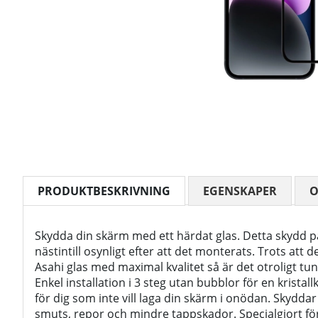
PRODUKTBESKRIVNING
EGENSKAPER
Skydda din skärm med ett härdat glas. Detta skydd p
nästintill osynligt efter att det monterats. Trots att d
Asahi glas med maximal kvalitet så är det otroligt tu
Enkel installation i 3 steg utan bubblor för en kristal
för dig som inte vill laga din skärm i onödan. Skydd
smuts, repor och mindre tappskador. Specialgjort fö