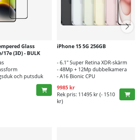
empered Glass
iPhone 15 5G 256GB
/17e (3D) - BULK
as
- 6.1" Super Retina XDR-skärm
passform
- 48Mp + 12Mp dubbelkamera
gsduk och putsduk
- A16 Bionic CPU
9985 kr
Rek pris: 11495 kr
(- 1510
kr)