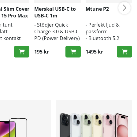
l Slim Cover
Merskal USB-C to
Mtune P2
 15 Pro Max
USB-C 1m
- BULK
m tunt
- Stödjer Quick
- Perfekt ljud &
lätt
Charge 3.0 & USB-C
passform
kt kontakt
PD (Power Delivery)
- Bluetooth 5.2
- 1m längd
- Trådlös laddning
alknapparna
- Snabb hastighet
195 kr
1495 kr