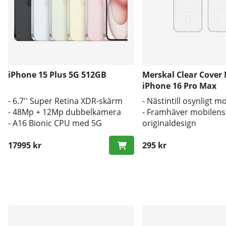
iPhone 15 Plus 5G 512GB
Merskal Clear Cover
iPhone 16 Pro Max
- 6.7'' Super Retina XDR-skärm
- Nästintill osynligt m
- 48Mp + 12Mp dubbelkamera
- Framhäver mobilens
- A16 Bionic CPU med 5G
originaldesign
- Bra skydd mot smut
17995 kr
295 kr