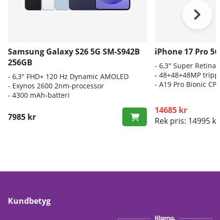
Samsung Galaxy S26 5G SM-S942B
iPhone 17 Pro 5
256GB
- 6,3" Super Retina
- 48+48+48MP trip
- 6
,3" FHD+ 120 Hz Dynamic AMOLED
-
A19 Pro Bionic CP
- E
xynos 2600 2nm-processor
-
4300 mAh-batteri
14685 kr
7985 kr
Rek pris: 14995 kr
Kundbetyg