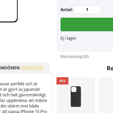
Antal:
Ej i lager
Bonuspoäng:
200
R
OMDÖMEN
REA
assar perfekt och är
et är gjort av japanskt
nt och helt genomskinligt.
lklar upplevelse, ett måste
ar din skärm mot både
r att passa iPhone 15 Pro