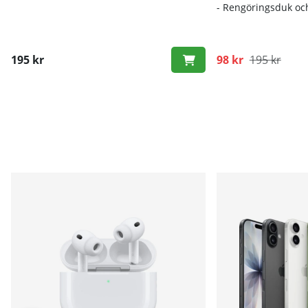
- Rengöringsduk oc
195 kr
98 kr
195 kr