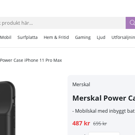
Mobil
Surfplatta
Hem & Fritid
Gaming
Ljud
Utförsäljni
 Power Case iPhone 11 Pro Max
Merskal
Merskal Power C
- Mobilskal med inbyggt bat
487 kr
695 kr