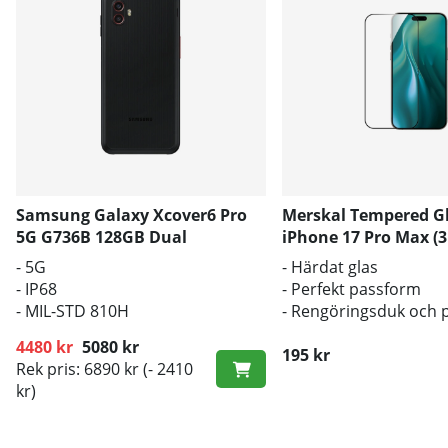
Samsung Galaxy Xcover6 Pro
Merskal Tempered G
5G G736B 128GB Dual
iPhone 17 Pro Max (3
- 5G
- Härdat glas
- IP68
- Perfekt passform
- MIL-STD 810H
- Rengöringsduk och 
inkluderad
4480 kr
5080 kr
195 kr
Rek pris: 6890 kr
(- 2410
Ordinarie pris:
kr)