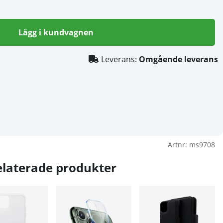
Lägg i kundvagnen
Leverans:
Omgående leverans
Artnr:
ms9708
elaterade produkter