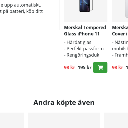
ne upp automatiskt.
t på batteri, köp ditt
Merskal Tempered
Merska
Glass iPhone 11
Cover 
Pro Max (2.5D)
Pro Ma
- Härdat glas
- Nästin
- Perfekt passform
mobilsk
- Rengöringsduk
- Fram
och putsduk
mobile
inkluderad
98 kr
195 kr
origina
98 kr
1
Ordinarie pris:
Ordinar
- Bra s
smuts 
Andra köpte även