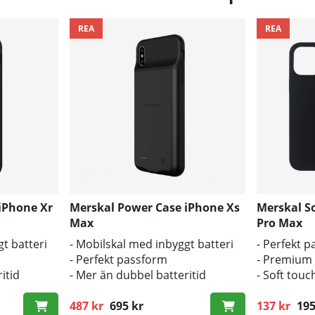
REA
REA
iPhone Xr
Merskal Power Case iPhone Xs
Merskal So
Max
Pro Max
t batteri
- Mobilskal med inbyggt batteri
- Perfekt 
- Perfekt passform
- Premium 
itid
- Mer än dubbel batteritid
- Soft touc
487 kr
695 kr
137 kr
195
Ordinarie pris:
Ordinarie p