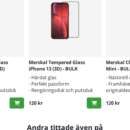
lass
Merskal Tempered Glass
Merskal Cl
D)
iPhone 13 (3D) - BULK
Mini - BU
- Härdat glas
- Nästintil
- Perfekt passform
- Framhäve
putsduk
- Rengöringsduk och putsduk
originalde
inkluderad
- Bra skyd
120 kr
120 kr
Andra tittade även på