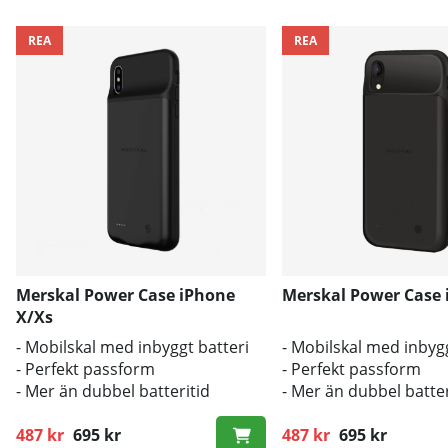
REA
REA
Merskal Power Case iPhone
Merskal Power Case 
X/Xs
- Mobilskal med inbyggt batteri
- Mobilskal med inbygg
- Perfekt passform
- Perfekt passform
- Mer än dubbel batteritid
- Mer än dubbel batter
487 kr
695 kr
487 kr
695 kr
Ordinarie pris:
Ordinarie pris: