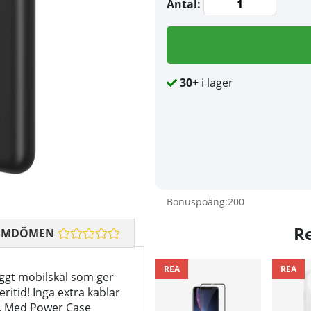
Antal:
30+
i lager
Bonuspoäng:
200
R
OMDÖMEN
REA
REA
ggt mobilskal som ger
itid! Inga extra kablar
t. Med Power Case