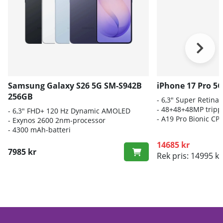
Samsung Galaxy S26 5G SM-S942B
iPhone 17 Pro 5
256GB
- 6,3" Super Retina
- 48+48+48MP trip
- 6
,3" FHD+ 120 Hz Dynamic AMOLED
-
A19 Pro Bionic CP
- E
xynos 2600 2nm-processor
-
4300 mAh-batteri
14685 kr
7985 kr
Rek pris: 14995 kr