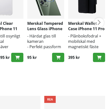
l Clear
Merskal Tempered
Merskal Wallet
iPhone 11
Lens Glass iPhone
Case iPhone 11 Pro
x
11 Pro Max
Max
till osynligt
- Härdat glas till
- Plånboksfodral +
al
kameran
mobilskal med
häver
- Perfekt passform
magnetiskt fäste
ns
- Skyddar mot repor
- Löstagbart
ldesign
95 kr
på kameralinsen
95 kr
mobilskal, pop out
395 kr
ie pris:
kydd mot
- Stöd för trådlös
och repor
laddning
REA