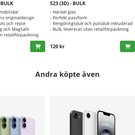
- BULK
S23 (3D) - BULK
 mobilskal
- Härdat glas
ns originaldesign
- Perfekt passform
uts och repor
- Rengöringsduk och putsduk inkluderad
ng och MagSafe
- Bulk, levereras utan retailförpackning
an retailförpackning
120 kr
Andra köpte även