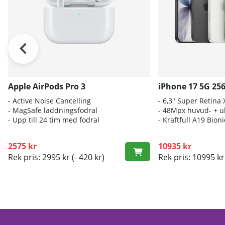
Apple AirPods Pro 3
iPhone 17 5G 25
- A
ctive Noise Cancelling
- 6
,3" Super Retina
- M
agSafe laddningsfodral
- 4
8Mpx huvud- + ul
- Up
p till 24 tim med fodral
- K
raftfull A19 Bio
2575 kr
10935 kr
Rek pris: 2995 kr
(- 420 kr)
Rek pris: 10995 kr