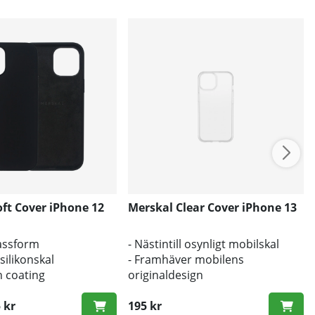
ft Cover iPhone 12
Merskal Clear Cover iPhone 13
passform
- Nästintill osynligt mobilskal
silikonskal
- Framhäver mobilens
h coating
originaldesign
- Bra skydd mot smuts och repor
 kr
195 kr
ris: