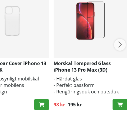
ear Cover iPhone 13
Merskal Tempered Glass
LK
iPhone 13 Pro Max (3D)
l osynligt mobilskal
- Härdat glas
r mobilens
- Perfekt passform
sign
- Rengöringsduk och putsduk
d mot smuts och repor
inkluderad
98 kr
195 kr
Ordinarie pris: