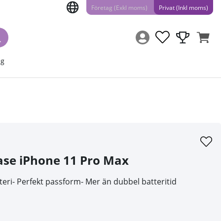
Företag (Exkl moms)
Privat (Inkl moms)
ng
ase iPhone 11 Pro Max
teri- Perfekt passform- Mer än dubbel batteritid