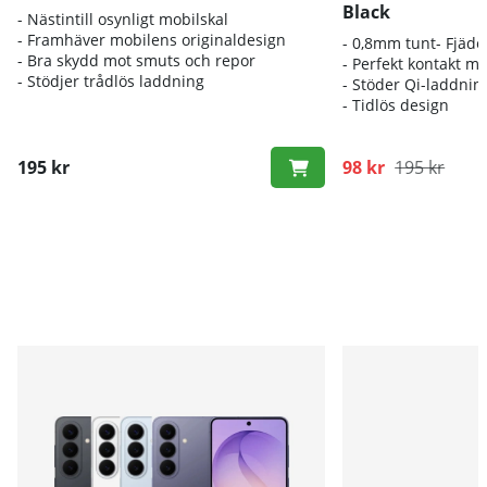
Black
- Nästintill osynligt mobilskal
- Framhäver mobilens originaldesign
- 0,8mm tunt- Fjäder
- Bra skydd mot smuts och repor
- Perfekt kontakt m
- Stödjer trådlös laddning
- Stöder Qi-laddnin
- Tidlös design
195 kr
98 kr
195 kr