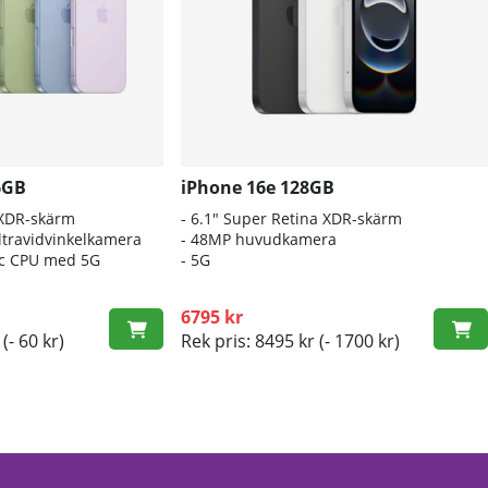
6GB
iPhone 16e 128GB
 XDR-skärm
- 6.1″ Super Retina XDR-skärm
travidvinkelkamera
- 48MP huvudkamera
nic CPU med 5G
- 5G
6795 kr
(- 60 kr)
Rek pris: 8495 kr
(- 1700 kr)