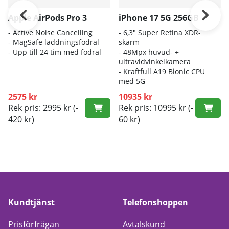
Apple AirPods Pro 3
iPhone 17 5G 256GB
- A
ctive Noise Cancelling
- 6
,3" Super Retina XDR-
- M
agSafe laddningsfodral
skärm
- Up
p till 24 tim med fodral
- 4
8Mpx huvud- +
ultravidvinkelkamera
- K
raftfull A19 Bionic CPU
med 5G
2575 kr
10935 kr
Rek pris: 2995 kr
(-
Rek pris: 10995 kr
(-
420 kr)
60 kr)
Kundtjänst
Telefonshoppen
Prisförfrågan
Avtalskund