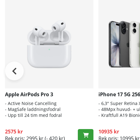
Apple AirPods Pro 3
iPhone 17 5G 25
- A
ctive Noise Cancelling
- 6
,3" Super Retina
- M
agSafe laddningsfodral
- 4
8Mpx huvud- + ul
- Up
p till 24 tim med fodral
- K
raftfull A19 Bio
2575 kr
10935 kr
Rek pris: 2995 kr
(- 420 kr)
Rek pris: 10995 kr