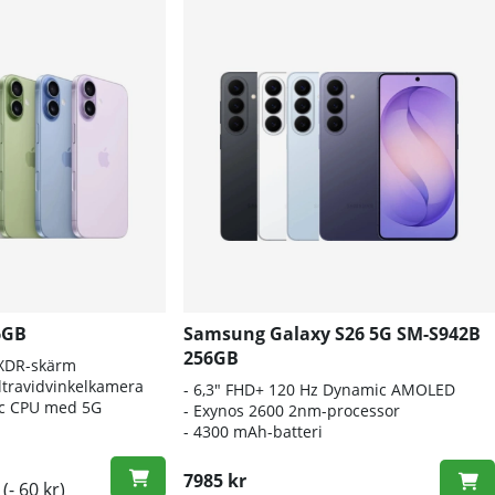
6GB
Samsung Galaxy S26 5G SM-S942B
256GB
 XDR-skärm
travidvinkelkamera
- 6
,3" FHD+ 120 Hz Dynamic AMOLED
nic CPU med 5G
- E
xynos 2600 2nm-processor
-
4300 mAh-batteri
7985 kr
(- 60 kr)