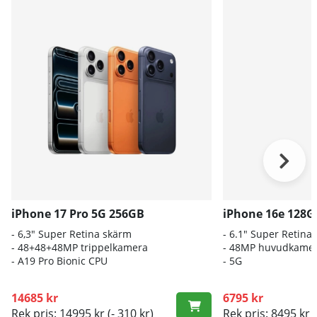
iPhone 17 Pro 5G 256GB
iPhone 16e 128G
- 6,3" Super Retina skärm
- 6.1″ Super Retin
- 48+48+48MP trippelkamera
- 48MP huvudkame
-
A19 Pro Bionic CPU
- 5G
14685 kr
6795 kr
Rek pris: 14995 kr
(- 310 kr)
Rek pris: 8495 kr
(