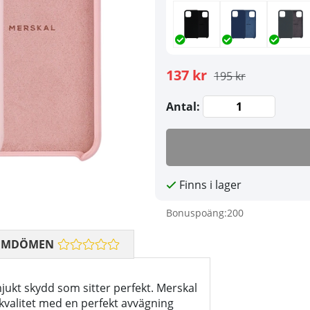
137 kr
195 kr
Antal:
Finns i lager
Bonuspoäng:
200
OMDÖMEN
 mjukt skydd som sitter perfekt. Merskal
 kvalitet med en perfekt avvägning