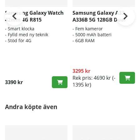
Samsung Galaxy Watch
Samsung Galaxy A33
42mm 4G R815
A336B 5G 128GB Dual
- Smart klocka
- Fem kameror
- Fylld med ny teknik
- 5000 mAh batteri
- Stöd för 4G
- 6GB RAM
3295 kr
Rek pris: 4690 kr
(-
3390 kr
1395 kr)
Andra köpte även