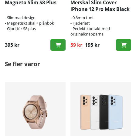
Magneto Slim S8 Plus
Merskal Slim Cover
iPhone 12 Pro Max Black
- Slimmad design
- 0,8mm tunt
- Magnetiskt skal + plånbok
- Fjäderlätt
- Gjort för S8 plus
- Perfekt kontakt med
originalknapparna
395 kr
59 kr
195 kr
Ordinarie pris:
Se fler varor