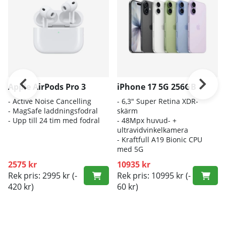
Apple AirPods Pro 3
iPhone 17 5G 256GB
- A
ctive Noise Cancelling
- 6
,3" Super Retina XDR-
- M
agSafe laddningsfodral
skärm
- Up
p till 24 tim med fodral
- 4
8Mpx huvud- +
ultravidvinkelkamera
- K
raftfull A19 Bionic CPU
med 5G
2575 kr
10935 kr
Rek pris: 2995 kr
(-
Rek pris: 10995 kr
(-
420 kr)
60 kr)