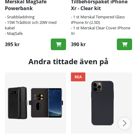
Merskal MagSafe
Tillbehörspaket iPhone
Powerbank
Xr - Clear kit
- Snabbladdning
- 1 st Merskal Tempered Glass
- 15W Trådlöst och 20W med
iPhone Xr (2.5D)
kabel
- 1 st Merskal Clear Cover iPhone
- MagSafe
Xr
395 kr
390 kr
Andra tittade även på
REA