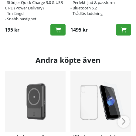
- Stödjer Quick Charge 3.0 & USB-
- Perfekt ljud & passform
C PD (Power Delivery)
- Bluetooth 5.2
- 1m längd
- Trådlös laddning
- Snabb hastighet
195 kr
1495 kr
Andra köpte även