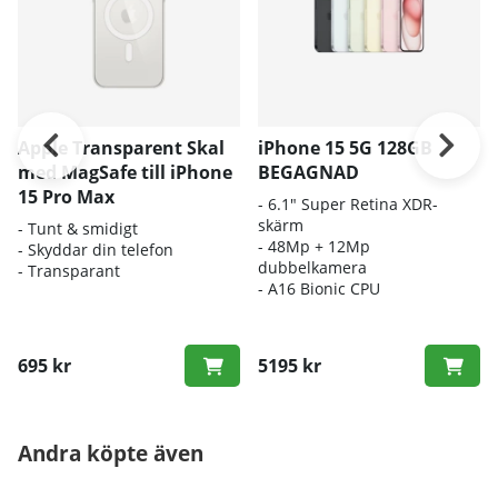
Apple Transparent Skal
iPhone 15 5G 128GB
med MagSafe till iPhone
BEGAGNAD
15 Pro Max
- 6.1" Super Retina XDR-
skärm
- Tunt & smidigt
- 48Mp + 12Mp
- Skyddar din telefon
dubbelkamera
- Transparant
- A16 Bionic CPU
695 kr
5195 kr
Andra köpte även