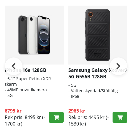
iPhone 16e 128GB
Samsung Galaxy Xcover7
5G G556B 128GB
- 6.1″ Super Retina XDR-
skärm
-
5G
- 48MP huvudkamera
-
Vattenskyddad/Stöttålig
- 5G
-
IP68
6795 kr
2965 kr
Rek pris: 8495 kr
(-
Rek pris: 4495 kr
(-
1700 kr)
1530 kr)