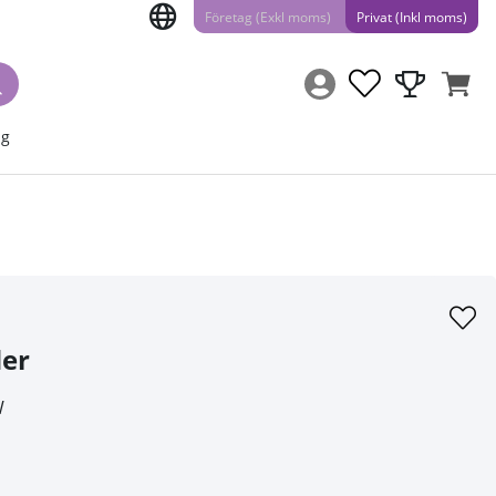
Företag (Exkl moms)
Privat (Inkl moms)
ng
er
W