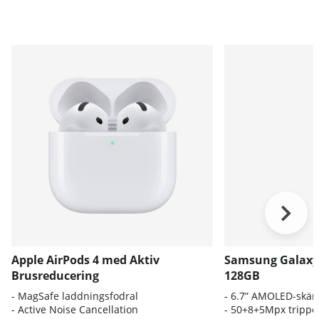
Apple AirPods 4 med Aktiv
Samsung Galaxy
Brusreducering
128GB
- MagSafe laddningsfodral
- 6.7” AMOLED-skä
- Active Noise Cancellation
- 50+8+5Mpx tripp