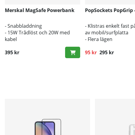
Merskal MagSafe Powerbank
PopSockets PopGrip -
- Snabbladdning
- Klistras enkelt fast 
- 15W Trådlöst och 20W med
av mobil/surfplatta
kabel
- Flera lägen
- MagSafe
395 kr
95 kr
295 kr
Ordinarie pris: