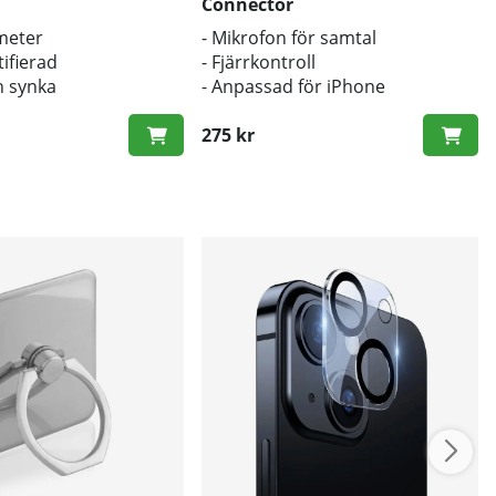
Connector
 meter
- Mikrofon för samtal
tifierad
- Fjärrkontroll
h synka
- Anpassad för iPhone
275 kr