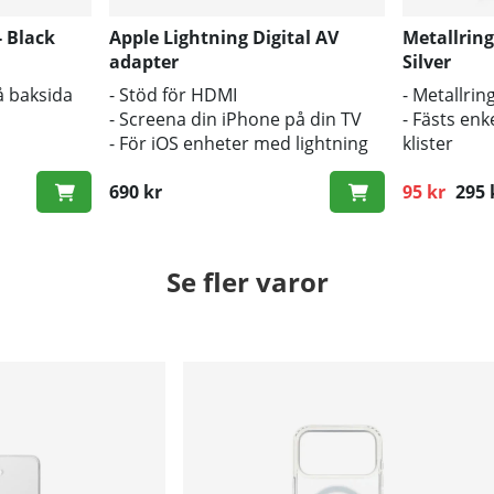
 Black
Apple Lightning Digital AV
Metallring
adapter
Silver
på baksida
- Stöd för HDMI
- Metallring
- Screena din iPhone på din TV
- Fästs en
- För iOS enheter med lightning
klister
690 kr
95 kr
295 
Ordinarie p
Se fler varor