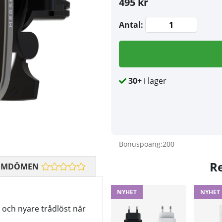
495 kr
Antal:
30+
i lager
Bonuspoäng:
200
R
OMDÖMEN
NYHET
NYHET
 och nyare trådlöst när