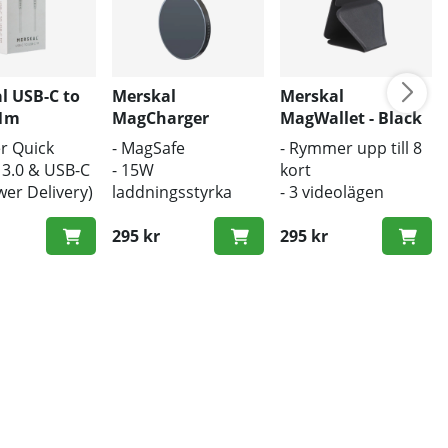
l USB-C to
Merskal
Merskal
 1m
MagCharger
MagWallet - Black
er Quick
- MagSafe
- Rymmer upp till 8
 3.0 & USB-C
- 15W
kort
er Delivery)
laddningsstyrka
- 3 videolägen
ngd
- Trådlös laddare
- MagSafe
 hastighet
295 kr
295 kr