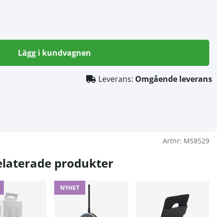
Lägg i kundvagnen
Leverans:
Omgående leverans
Artnr:
MS8529
elaterade produkter
NYHET