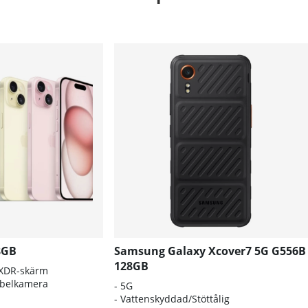
8GB
Samsung Galaxy Xcover7 5G G556B
128GB
 XDR-skärm
belkamera
-
5G
-
Vattenskyddad/Stöttålig