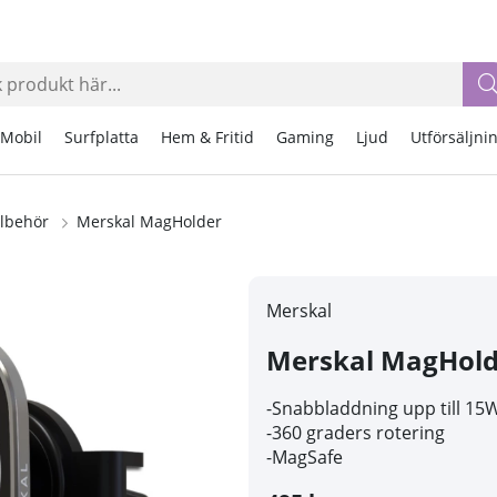
Mobil
Surfplatta
Hem & Fritid
Gaming
Ljud
Utförsäljni
llbehör
Merskal MagHolder
Merskal
Merskal MagHold
-Snabbladdning upp till 15
-360 graders rotering
-MagSafe