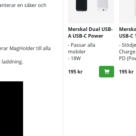
anterar en säker och
Merskal Dual USB-
Merska
A USB-C Power
USB-C
Adapter 18W
- Passar alla
- Stödj
ar MagHolder till alla
mobiler
Charge
- 18W
PD (Pow
t laddning.
laddningsstyrka
- 1m lä
- USB-C och USB-A
195 kr
- Snabb
195 kr
uttag