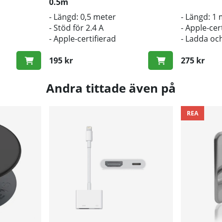
0.5m
- Längd: 0,5 meter
- Längd: 1
- Stöd för 2.4 A
- Apple-cer
- Apple-certifierad
- Ladda oc
195 kr
275 kr
Andra tittade även på
REA