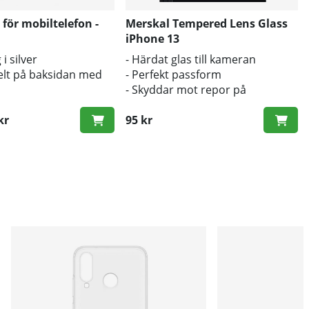
 för mobiltelefon -
Merskal Tempered Lens Glass
iPhone 13
 i silver
- Härdat glas till kameran
kelt på baksidan med
- Perfekt passform
- Skyddar mot repor på
kameralinsen
kr
95 kr
ris: