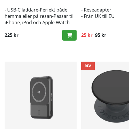
- USB-C laddare-Perfekt både
- Reseadapter
hemma eller på resan-Passar till
- Från UK till EU
iPhone, iPod och Apple Watch
225 kr
25 kr
95 kr
Ordinarie pris:
REA