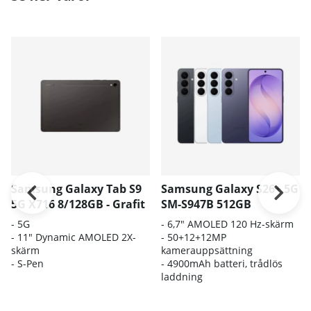
Samsung Galaxy Tab S9
Samsung Galaxy S26+ 5G
5G X716 8/128GB - Grafit
SM-S947B 512GB
-
5G
- 6
,7" AMOLED 120 Hz-skärm
- 11" Dynamic AMOLED 2X-
- 5
0+12+12MP
skärm
kamerauppsättning
- S-Pen
- 4
900mAh batteri, trådlös
laddning