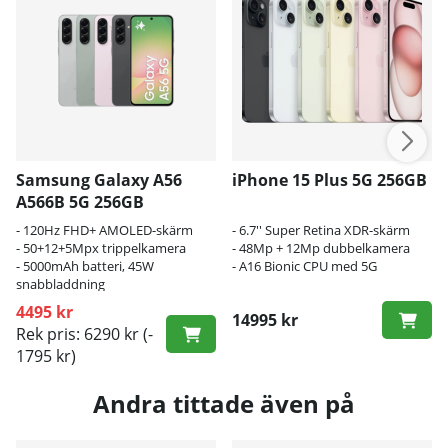
Samsung Galaxy A56
iPhone 15 Plus 5G 256GB
A566B 5G 256GB
- 120Hz FHD+ AMOLED-skärm
- 6.7'' Super Retina XDR-skärm
- 50+12+5Mpx trippelkamera
- 48Mp + 12Mp dubbelkamera
- 5000mAh batteri, 45W
- A16 Bionic CPU med 5G
snabbladdning
4495 kr
14995 kr
Rek pris: 6290 kr
(-
1795 kr)
Andra tittade även på