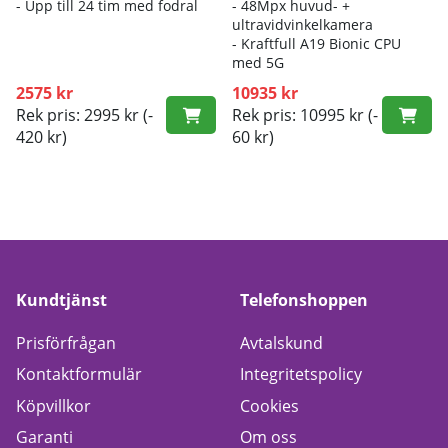
- Up
p till 24 tim med fodral
- 4
8Mpx huvud- +
ultravidvinkelkamera
- K
raftfull A19 Bionic CPU
med 5G
2575 kr
10935 kr
Rek pris: 2995 kr
(-
Rek pris: 10995 kr
(-
420 kr)
60 kr)
Kundtjänst
Telefonshoppen
Prisförfrågan
Avtalskund
Kontaktformulär
Integritetspolicy
Köpvillkor
Cookies
Garanti
Om oss