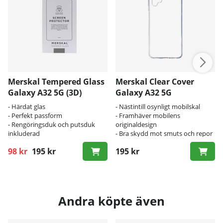
Merskal Tempered Glass
Merskal Clear Cover
Galaxy A32 5G (3D)
Galaxy A32 5G
- Härdat glas
- Nästintill osynligt mobilskal
- Perfekt passform
- Framhäver mobilens
- Rengöringsduk och putsduk
originaldesign
inkluderad
- Bra skydd mot smuts och repor
98 kr
195 kr
195 kr
Ordinarie pris:
Andra köpte även