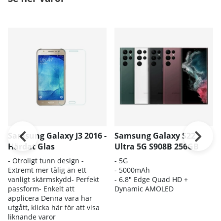
Samsung Galaxy J3 2016 -
Samsung Galaxy S22
Härdat Glas
Ultra 5G S908B 256GB
- Otroligt tunn design -
- 5G
Extremt mer tålig än ett
- 5000mAh
vanligt skärmskydd- Perfekt
- 6.8" Edge Quad HD +
passform- Enkelt att
Dynamic AMOLED
applicera Denna vara har
utgått, klicka här för att visa
liknande varor