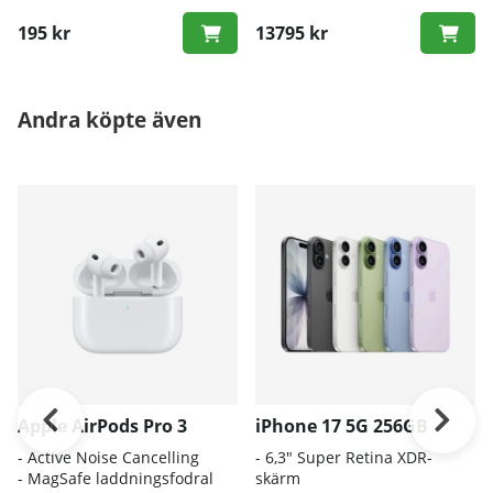
195 kr
13795 kr
Andra köpte även
Apple AirPods Pro 3
iPhone 17 5G 256GB
- A
ctive Noise Cancelling
- 6
,3" Super Retina XDR-
- M
agSafe laddningsfodral
skärm