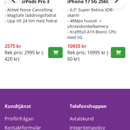
Apple AirPods Pro 3
iPhone 17 5G 256GB
- A
ctive Noise Cancelling
- 6
,3" Super Retina XDR-
- M
agSafe laddningsfodral
skärm
- Up
p till 24 tim med fodral
- 4
8Mpx huvud- +
ultravidvinkelkamera
- K
raftfull A19 Bionic CPU
med 5G
2575 kr
10935 kr
Rek pris: 2995 kr
(-
Rek pris: 10995 kr
(-
420 kr)
60 kr)
Kundtjänst
Telefonshoppen
Prisförfrågan
Avtalskund
Kontaktformulär
Integritetspolicy