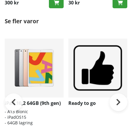
300 kr
30 kr
Se fler varor
iPad 10,2 64GB (9th gen)
Ready to go
- A13 Bionic
- iPadOS15
- 64GB lagring