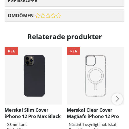
EGENSKAPER
OMDÖMEN
Relaterade produkter
REA
REA
Merskal Slim Cover
Merskal Clear Cover
iPhone 12 Pro Max Black
MagSafe iPhone 12 Pro
Max
- 0,8mm tunt
- Nästintill osynligt mobilskal