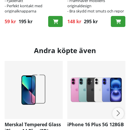
- Fjäderlätt
- Framhäver mobilens
- Perfekt kontakt med
originaldesign
originalknapparna
- Bra skydd mot smuts och repor
59 kr
195 kr
148 kr
295 kr
Ordinarie pris:
Ordinarie pris:
Andra köpte även
Merskal Tempered Glass
iPhone 16 Plus 5G 128GB