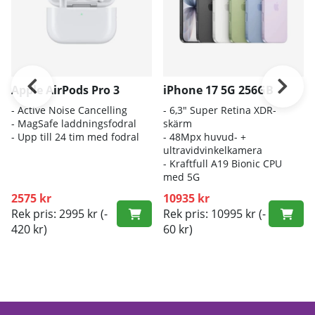
Apple AirPods Pro 3
iPhone 17 5G 256GB
- A
ctive Noise Cancelling
- 6
,3" Super Retina XDR-
- M
agSafe laddningsfodral
skärm
- Up
p till 24 tim med fodral
- 4
8Mpx huvud- +
ultravidvinkelkamera
- K
raftfull A19 Bionic CPU
med 5G
2575 kr
10935 kr
Rek pris: 2995 kr
(-
Rek pris: 10995 kr
(-
420 kr)
60 kr)