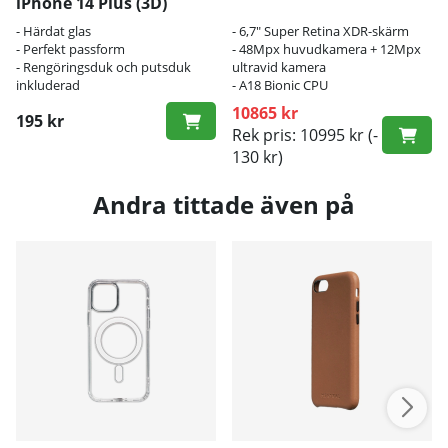
iPhone 14 Plus (3D)
- Härdat glas
- 6,7" Super Retina XDR-skärm
- Perfekt passform
- 48Mpx huvudkamera + 12Mpx
- Rengöringsduk och putsduk
ultravid kamera
inkluderad
- A18 Bionic CPU
10865 kr
195 kr
Rek pris: 10995 kr
(-
130 kr)
Andra tittade även på