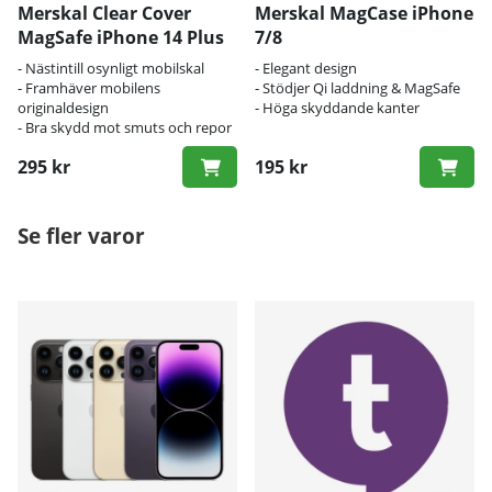
Merskal Clear Cover
Merskal MagCase iPhone
MagSafe iPhone 14 Plus
7/8
- Nästintill osynligt mobilskal
- Elegant design
- Framhäver mobilens
- Stödjer Qi laddning & MagSafe
originaldesign
- Höga skyddande kanter
- Bra skydd mot smuts och repor
295 kr
195 kr
Se fler varor