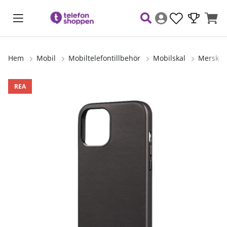
Hem
Mobil
Mobiltelefontillbehör
Mobilskal
Merskal
Produktbilder
REA