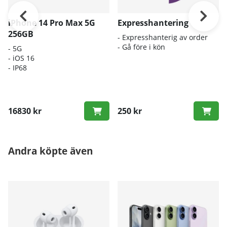
iPhone 14 Pro Max 5G
Expresshantering
256GB
- Expresshanterig av order
- Gå före i kön
- 5G
- iOS 16
- IP68
16830 kr
250 kr
Andra köpte även