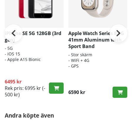
iPhone SE 5G 128GB (3rd
Apple Watch Series 8 4G
gen)
41mm Aluminum with
Sport Band
- 5G
- iOS 15
- Stor skärm
- Apple A15 Bionic
- WiFi + 4G
- GPS
6495 kr
Rek pris: 6995 kr
(-
6590 kr
500 kr)
Andra köpte även