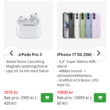
Apple AirPods Pro 3
iPhone 17 5G 256GB
- A
ctive Noise Cancelling
- 6
,3" Super Retina XDR-
- M
agSafe laddningsfodral
skärm
- Up
p till 24 tim med fodral
- 4
8Mpx huvud- +
ultravidvinkelkamera
- K
raftfull A19 Bionic CPU
med 5G
2575 kr
10935 kr
Rek pris: 2995 kr
(-
Rek pris: 10995 kr
(-
420 kr)
60 kr)