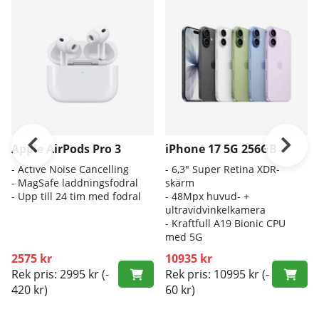
Apple AirPods Pro 3
iPhone 17 5G 256GB
- A
ctive Noise Cancelling
- 6
,3" Super Retina XDR-
- M
agSafe laddningsfodral
skärm
- Up
p till 24 tim med fodral
- 4
8Mpx huvud- +
ultravidvinkelkamera
- K
raftfull A19 Bionic CPU
med 5G
2575 kr
10935 kr
Rek pris: 2995 kr
(-
Rek pris: 10995 kr
(-
420 kr)
60 kr)