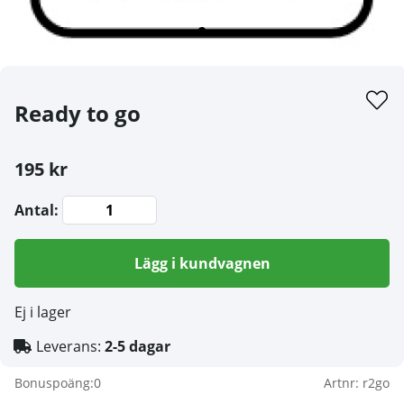
Ready to go
195 kr
Antal:
Lägg i kundvagnen
Ej i lager
Leverans:
2-5 dagar
Bonuspoäng:
0
Artnr:
r2go