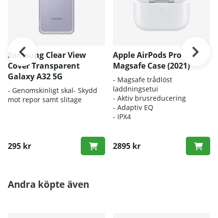
Samsung Clear View
Apple AirPods Pro
Cover Transparent
Magsafe Case (2021)
Galaxy A32 5G
- Magsafe trådlöst
laddningsetui
- Genomskinligt skal- Skydd
- Aktiv brusreducering
mot repor samt slitage
- Adaptiv EQ
- IPX4
295 kr
2895 kr
Andra köpte även