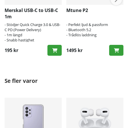
Merskal USB-C to USB-C
Mtune P2
1m
- Stödjer Quick Charge 3.0 & USB-
- Perfekt ljud & passform
C PD (Power Delivery)
- Bluetooth 5.2
- 1m längd
- Trådlös laddning
- Snabb hastighet
195 kr
1495 kr
Se fler varor