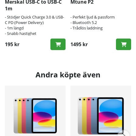
Merskal USB-C to USB-C
Mtune P2
1m
- Stödjer Quick Charge 3.0 & USB-
- Perfekt ljud & passform
C PD (Power Delivery)
- Bluetooth 5.2
- 1m längd
- Trådlös laddning
- Snabb hastighet
195 kr
1495 kr
Andra köpte även