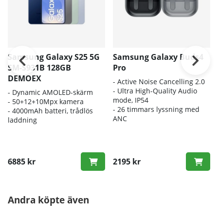
Samsung Galaxy S25 5G
Samsung Galaxy Buds4
SM-S931B 128GB
Pro
DEMOEX
- A
ctive Noise Cancelling 2.0
- U
ltra High-Quality Audio
-
Dynamic AMOLED-skärm
mode, IP54
- 50
+12+10Mpx kamera
- 2
6 timmars lyssning med
- 4000
mAh batteri, trådlös
ANC
laddning
6885 kr
2195 kr
Andra köpte även