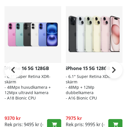
iPhone 16 5G 128GB
iPhone 15 5G 128GB
- 6.1″ Super Retina XDR-
- 6.1" Super Retina XDR-
skärm
skärm
- 48Mpx huvudkamera +
- 48Mp + 12Mp
12Mpx ultravid kamera
dubbelkamera
- A18 Bionic CPU
- A16 Bionic CPU
9370 kr
7975 kr
Rek pris: 9495 kr
(-
Rek pris: 9995 kr
(-