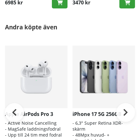
6985 kr
3470 kr
Andra köpte även
Apple AirPods Pro 3
iPhone 17 5G 256GB
- A
ctive Noise Cancelling
- 6
,3" Super Retina XDR-
- M
agSafe laddningsfodral
skärm
- Up
p till 24 tim med fodral
- 4
8Mpx huvud- +