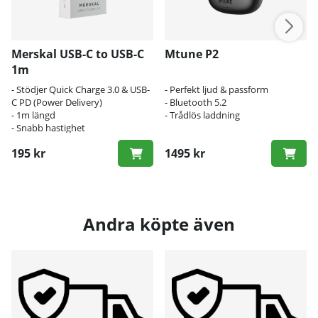
Merskal USB-C to USB-C
Mtune P2
1m
- Stödjer Quick Charge 3.0 & USB-
- Perfekt ljud & passform
C PD (Power Delivery)
- Bluetooth 5.2
- 1m längd
- Trådlös laddning
- Snabb hastighet
195 kr
1495 kr
Andra köpte även