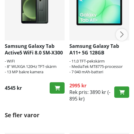
Samsung Galaxy Tab
Samsung Galaxy Tab
Active5 WiFi 8.0 SM-X300
A11+ 5G 128GB
128GB
- WIFI
- 11,0 TFT-pekskärm
- 8" WUXGA 120Hz TFT-skärm
- MediaTek MT8775-processor
- 13 MP bakre kamera
- 7 040 mAh-batteri
2995 kr
4545 kr
Rek pris: 3890 kr
(-
895 kr)
Se fler varor