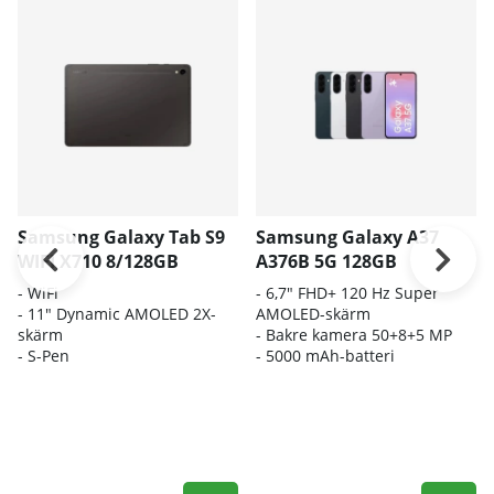
Samsung Galaxy Tab S9
Samsung Galaxy A37
WIFI X710 8/128GB
A376B 5G 128GB
-
WiFi
- 6,
7" FHD+ 120 Hz Super
- 11" Dynamic AMOLED 2X-
AMOLED-skärm
skärm
- Bakre kamera
50+8+5 MP
- S-Pen
-
5000 mAh-batteri