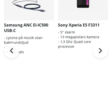
Samsung ANC EI-IC500
Sony Xperia E5 F3311
USB-C
- 5" skärm
- 13 megapixlars kamera
- Lyssna på musik utan
- 1,3 Ghz Quad core
bakgrundsljud
processor
- USB-C
- Knappsats