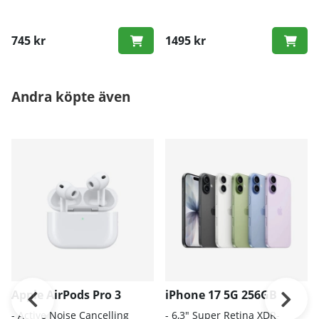
745 kr
1495 kr
Andra köpte även
Apple AirPods Pro 3
iPhone 17 5G 256GB
- A
ctive Noise Cancelling
- 6
,3" Super Retina XDR-