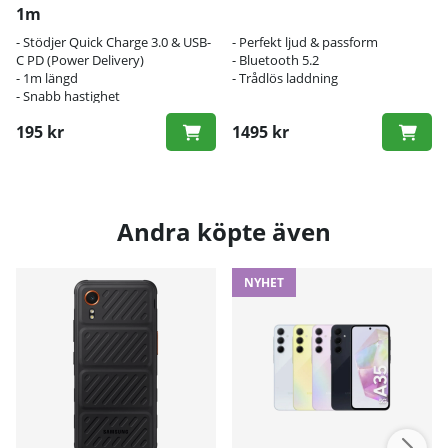
1m
- Stödjer Quick Charge 3.0 & USB-
- Perfekt ljud & passform
C PD (Power Delivery)
- Bluetooth 5.2
- 1m längd
- Trådlös laddning
- Snabb hastighet
195 kr
1495 kr
Andra köpte även
NYHET