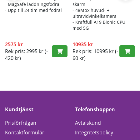
- M
agSafe laddningsfodral
skärm
- Up
p till 24 tim med fodral
- 4
8Mpx huvud- +
ultravidvinkelkamera
- K
raftfull A19 Bionic CPU
med 5G
2575 kr
10935 kr
Rek pris: 2995 kr
(-
Rek pris: 10995 kr
(-
420 kr)
60 kr)
Kundtjänst
Telefonshoppen
Prisförfrågan
Avtalskund
Kontaktformulär
Integritetspolicy