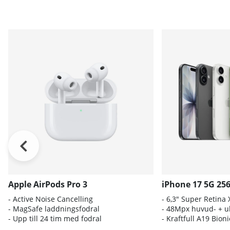
Apple AirPods Pro 3
iPhone 17 5G 25
- A
ctive Noise Cancelling
- 6
,3" Super Retina
- M
agSafe laddningsfodral
- 4
8Mpx huvud- + ul
- Up
p till 24 tim med fodral
- K
raftfull A19 Bio