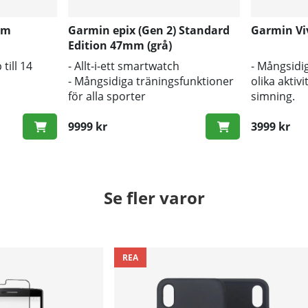
mm
Garmin epix (Gen 2) Standard
Garmin Vi
Edition 47mm (grå)
till 14
- Allt-i-ett smartwatch
- Mångsidig
- Mångsidiga träningsfunktioner
olika aktivi
för alla sporter
simning.
ch
- Barometrisk höjdmätare och
- Optimal l
kompass för precision
9999 kr
AMOLED-skä
3999 kr
- Hälsokont
sömnöverv
stresshant
Se fler varor
REA