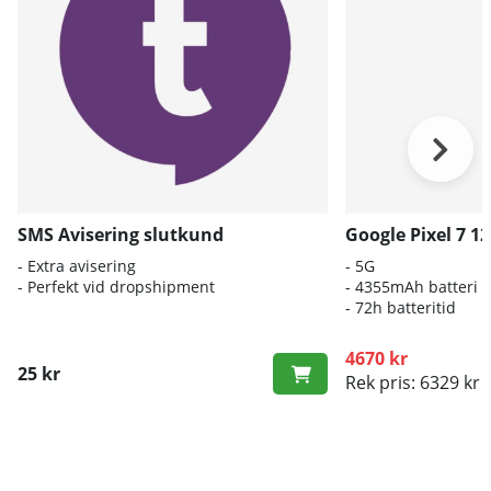
SMS Avisering slutkund
Google Pixel 7 1
- Extra avisering
- 5G
- Perfekt vid dropshipment
- 4355mAh batteri
- 72h batteritid
4670 kr
25 kr
Rek pris: 6329 kr
(