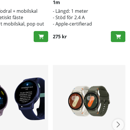
1m
fodral + mobilskal
- Längd: 1 meter
iskt fäste
- Stöd för 2.4 A
rt mobilskal, pop out
- Apple-certifierad
trådlös laddning
275 kr