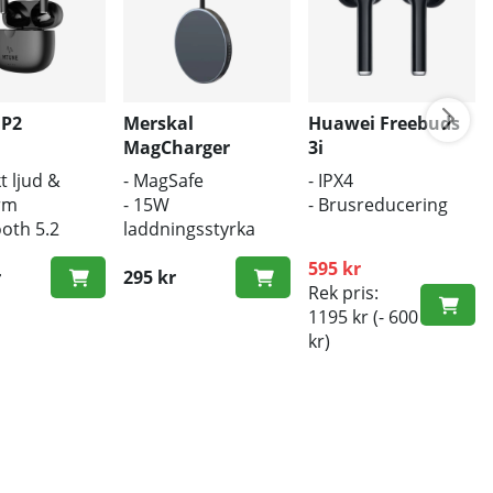
 P2
Merskal
Huawei Freebuds
MagCharger
3i
t ljud &
- MagSafe
- IPX4
rm
- 15W
- Brusreducering
ooth 5.2
laddningsstyrka
ös laddning
- Trådlös laddare
595 kr
r
295 kr
Rek pris:
1195 kr
(- 600
kr)