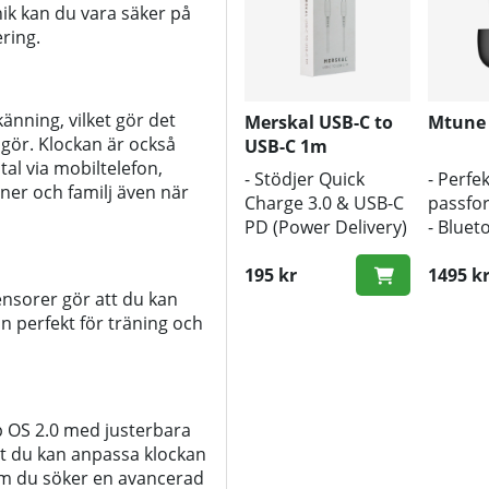
ik kan du vara säker på
ering.
nning, vilket gör det
Merskal USB-C to
Mtune
u gör. Klockan är också
USB-C 1m
al via mobiltelefon,
- Stödjer Quick
- Perfek
nner och familj även när
Charge 3.0 & USB-C
passfo
PD (Power Delivery)
- Bluet
- 1m längd
- Trådl
- Snabb hastighet
195 kr
1495 k
nsorer gör att du kan
an perfekt för träning och
p OS 2.0 med justerbara
tt du kan anpassa klockan
 om du söker en avancerad