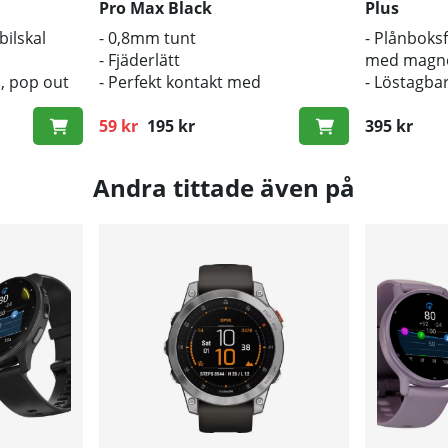
Pro Max Black
Plus
bilskal
- 0,8mm tunt
- Plånboks
- Fjäderlätt
med magnet
l, pop out
- Perfekt kontakt med
- Löstagba
dning
originalknapparna
- Stöd för 
59 kr
195 kr
395 kr
Ordinarie pris:
Andra tittade även på