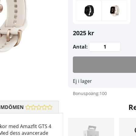
2025 kr
Antal:
Ej i lager
Bonuspoäng:
100
R
OMDÖMEN
ckor med Amazfit GTS 4
 Med dess avancerade