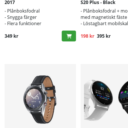
2017
S20 Plus - Black
- Plånboksfodral
- Plånboksfodral + mo
- Snygga färger
med magnetiskt fäste
- Flera funktioner
- Löstagbart mobilska
- Stöd för trådlös lad
349 kr
198 kr
395 kr
Ordinarie pris: