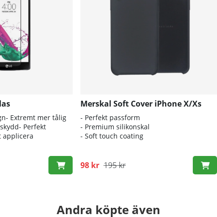
las
Merskal Soft Cover iPhone X/Xs
gn- Extremt mer tålig
- Perfekt passform
mskydd- Perfekt
- Premium silikonskal
t applicera
- Soft touch coating
98 kr
195 kr
Andra köpte även