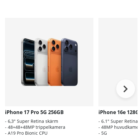
iPhone 17 Pro 5G 256GB
iPhone 16e 128G
- 6,3" Super Retina skärm
- 6.1″ Super Retin
- 48+48+48MP trippelkamera
- 48MP huvudkame
-
A19 Pro Bionic CPU
- 5G