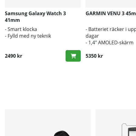
Samsung Galaxy Watch 3
GARMIN VENU 3 45
41mm
- Smart klocka
- Batteriet räcker i upp 
- Fylld med ny teknik
dagar
- 1,4" AMOLED-skärm
- Inbyggd högtalare o
2490 kr
mikrofon
5350 kr