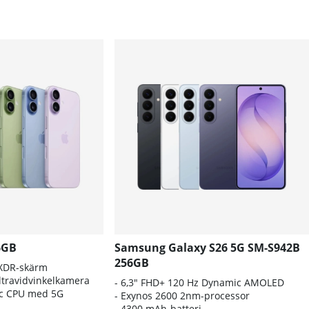
6GB
Samsung Galaxy S26 5G SM-S942B
256GB
 XDR-skärm
travidvinkelkamera
- 6
,3" FHD+ 120 Hz Dynamic AMOLED
nic CPU med 5G
- E
xynos 2600 2nm-processor
-
4300 mAh-batteri