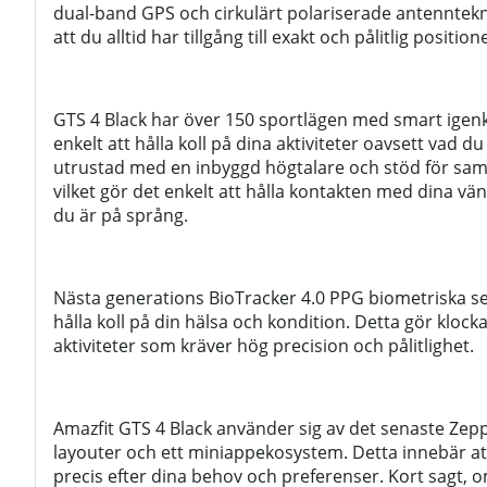
dual-band GPS och cirkulärt polariserade antenntekn
att du alltid har tillgång till exakt och pålitlig position
GTS 4 Black har över 150 sportlägen med smart igenkä
enkelt att hålla koll på dina aktiviteter oavsett vad d
utrustad med en inbyggd högtalare och stöd för samt
vilket gör det enkelt att hålla kontakten med dina vä
du är på språng.
Nästa generations BioTracker 4.0 PPG biometriska se
hålla koll på din hälsa och kondition. Detta gör klock
aktiviteter som kräver hög precision och pålitlighet.
Amazfit GTS 4 Black använder sig av det senaste Zep
layouter och ett miniappekosystem. Detta innebär a
precis efter dina behov och preferenser. Kort sagt,