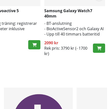
voactive 5
Samsung Galaxy Watch7
40mm
 träning: registrerar
- BT-anslutning
teter inklusive
- BioActiveSensor2 och Galaxy AI
- Upp till 40 timmars batteritid
äsbarhet: tack vare
2090 kr
rmen även i solljus.
Rek pris: 3790 kr
(- 1700
roll: pulsmätning,
kr)
akning och
ering ingår.