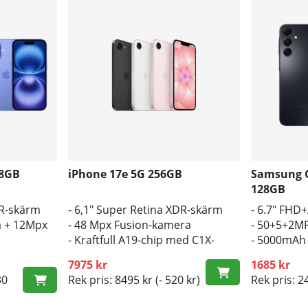
28GB
iPhone 17e 5G 256GB
Samsung G
128GB
DR-skärm
- 6,1" Super Retina XDR-skärm
- 6.7" FH
 + 12Mpx
- 48 Mpx Fusion-kamera
- 50+5+2M
- Kraftfull A19-chip med C1X-
- 5000mAh 
modem
7975 kr
1685 kr
30
Rek pris: 8495 kr
(- 520 kr)
Rek pris: 2