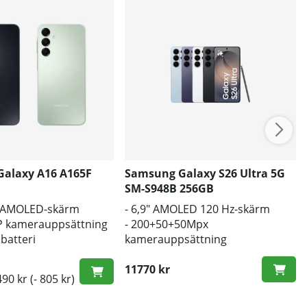
alaxy A16 A165F
Samsung Galaxy S26 Ultra 5G
SM-S948B 256GB
D+AMOLED-skärm
- 6,9" AMOLED 120 Hz-skärm
P kamerauppsättning
- 200+50+50Mpx
batteri
kamerauppsättning
- 5000mAh batteri, trådlös
laddning
11770 kr
490 kr
(- 805 kr)