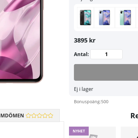
3895 kr
Antal:
Ej i lager
Bonuspoäng:
500
R
OMDÖMEN
NYHET