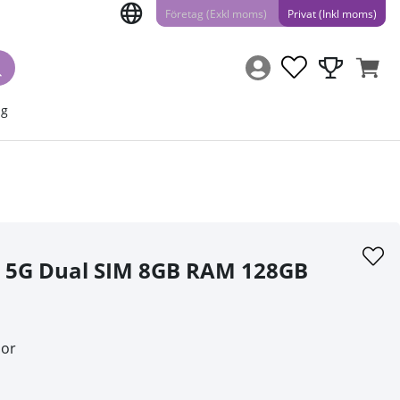
Företag (Exkl moms)
Privat (Inkl moms)
ng
E 5G Dual SIM 8GB RAM 128GB
sor