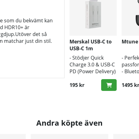
one som du bekvämt kan
d HDR10+ är
rgdjup.
Utöver det så
 matchar just din stil.
Merskal USB-C to
Mtune
USB-C 1m
- Stödjer Quick
- Perfek
Charge 3.0 & USB-C
passfo
PD (Power Delivery)
- Bluet
- 1m längd
- Trådl
- Snabb hastighet
195 kr
1495 k
Andra köpte även