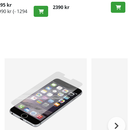
- Snabb 5G-anslutning
95 kr
2390 kr
990 kr
(- 1294
ris: