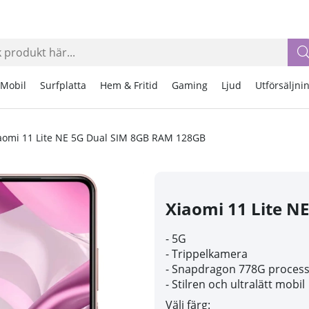
Mobil
Surfplatta
Hem & Fritid
Gaming
Ljud
Utförsäljni
aomi 11 Lite NE 5G Dual SIM 8GB RAM 128GB
Xiaomi 11 Lite N
- 5G
- Trippelkamera
- Snapdragon 778G proces
- Stilren och ultralätt mobil
Välj färg: