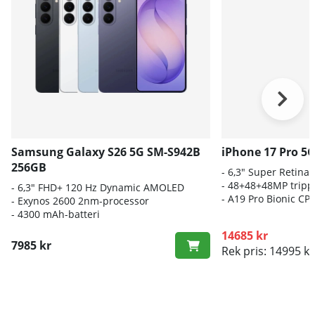
Samsung Galaxy S26 5G SM-S942B
iPhone 17 Pro 5
256GB
- 6,3" Super Retina
- 48+48+48MP trip
- 6
,3" FHD+ 120 Hz Dynamic AMOLED
-
A19 Pro Bionic CP
- E
xynos 2600 2nm-processor
-
4300 mAh-batteri
14685 kr
7985 kr
Rek pris: 14995 kr