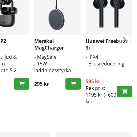
 P2
Merskal
Huawei Freebuds
MagCharger
3i
t ljud &
- MagSafe
- IPX4
rm
- 15W
- Brusreducering
ooth 5.2
laddningsstyrka
ös laddning
- Trådlös laddare
595 kr
r
295 kr
Rek pris:
1195 kr
(- 600
kr)