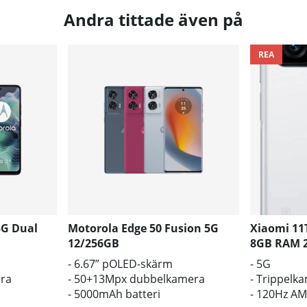
Andra tittade även på
REA
5G Dual
Motorola Edge 50 Fusion 5G
Xiaomi 11
12/256GB
8GB RAM 
- 6.67” pOLED-skärm
- 5G
ra
- 50+13Mpx dubbelkamera
- Trippelk
- 5000mAh batteri
- 120Hz A