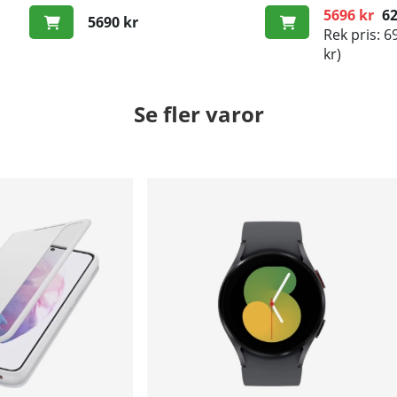
5696 kr
62
5690 kr
Rek pris: 6
Ordinarie p
kr)
Se fler varor