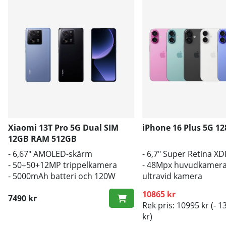
Xiaomi 13T Pro 5G Dual SIM
iPhone 16 Plus 5G 1
12GB RAM 512GB
- 6,67" AMOLED-skärm
- 6,7" Super Retina X
- 50+50+12MP trippelkamera
- 48Mpx huvudkamera
- 5000mAh batteri och 120W
ultravid kamera
HyperCharge
- A18 Bionic CPU
10865 kr
7490 kr
Rek pris: 10995 kr
(- 1
kr)