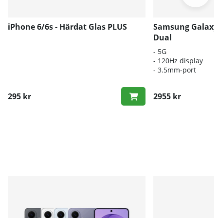
iPhone 6/6s - Härdat Glas PLUS
Samsung Galaxy
Dual
- 5G
- 120Hz display
- 3.5mm-port
295 kr
2955 kr