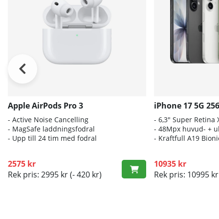
Apple AirPods Pro 3
iPhone 17 5G 25
- A
ctive Noise Cancelling
- 6
,3" Super Retina
- M
agSafe laddningsfodral
- 4
8Mpx huvud- + ul
- Up
p till 24 tim med fodral
- K
raftfull A19 Bio
2575 kr
10935 kr
Rek pris: 2995 kr
(- 420 kr)
Rek pris: 10995 kr