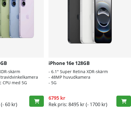
6GB
iPhone 16e 128GB
 XDR-skärm
- 6.1″ Super Retina XDR-skärm
travidvinkelkamera
- 48MP huvudkamera
nic CPU med 5G
- 5G
6795 kr
(- 60 kr)
Rek pris: 8495 kr
(- 1700 kr)