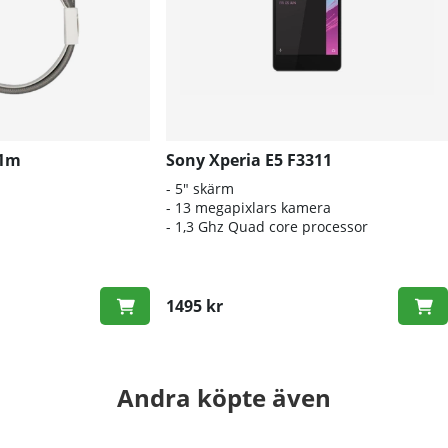
 1m
Sony Xperia E5 F3311
- 5" skärm
- 13 megapixlars kamera
- 1,3 Ghz Quad core processor
1495 kr
Andra köpte även