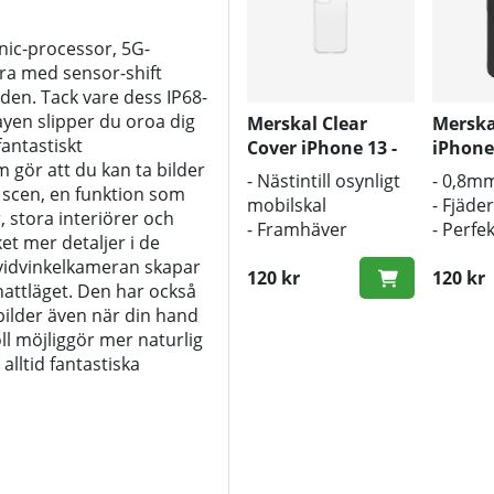
nic-processor, 5G-
ra med sensor-shift
den. Tack vare dess IP68-
ayen slipper du oroa dig
Merskal Clear
Merska
fantastiskt
Cover iPhone 13 -
iPhone 
ör att du kan ta bilder
BULK
BULK
- Nästintill osynligt
- 0,8m
 scen, en funktion som
mobilskal
- Fjäder
, stora interiörer och
- Framhäver
- Perfe
t mer detaljer i de
mobilens
med
vidvinkelkameran skapar
originaldesign
120 kr
origin
120 kr
nattläget. Den har också
- Bra skydd mot
 bilder även när din hand
smuts och repor
ll möjliggör mer naturlig
lltid fantastiska