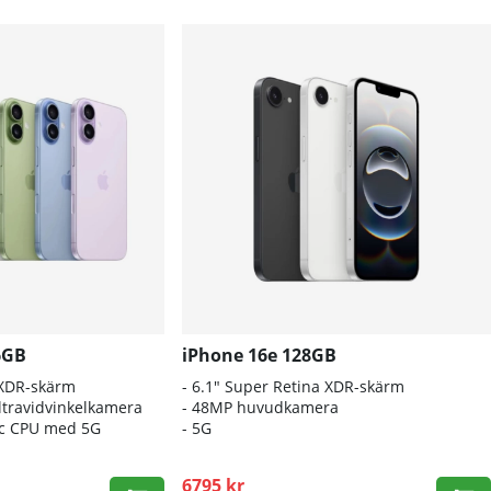
6GB
iPhone 16e 128GB
 XDR-skärm
- 6.1″ Super Retina XDR-skärm
travidvinkelkamera
- 48MP huvudkamera
nic CPU med 5G
- 5G
6795 kr