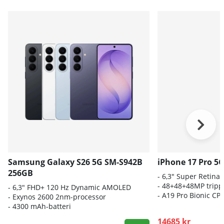
Samsung Galaxy S26 5G SM-S942B
iPhone 17 Pro 5
256GB
- 6,3" Super Retina
- 48+48+48MP trip
- 6
,3" FHD+ 120 Hz Dynamic AMOLED
-
A19 Pro Bionic CP
- E
xynos 2600 2nm-processor
-
4300 mAh-batteri
14685 kr