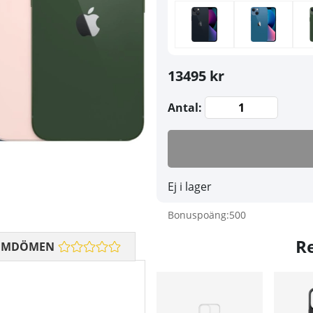
13495 kr
Antal:
Ej i lager
Bonuspoäng:
500
R
OMDÖMEN