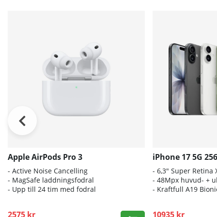
Apple AirPods Pro 3
iPhone 17 5G 25
- A
ctive Noise Cancelling
- 6
,3" Super Retina
- M
agSafe laddningsfodral
- 4
8Mpx huvud- + ul
- Up
p till 24 tim med fodral
- K
raftfull A19 Bio
2575 kr
10935 kr