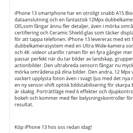
iPhone 13 smartphone har en otroligt snabb A15 Bio
dataanslutning och en fantastisk 12Mpx dubbelkame
OIS,som fångar ännu fler detaljer, även i mörka områ
certifiering och Ceramic Shield-glas som täcker displ
för att tappa telefonen. iPhone 13 levereras med ett 
dubbelkamerasystem med en Ultra Wide-kamera som g
och 4K -videor utanför ramen för en fyra gånger mer
passar perfekt när du tar bilder av landskap, grupper
actionbilder. Den ultrabreda sensorn fångar nu mycke
mörka områdena på dina bilder. Den andra, 12 Mpx 
vackert upplysta foton även i svagt ljus med det nya 
en ny sensor-shift optisk bildstabilisering för skarpa
är skakig. Porträttläge med 6 effekter och djupkontro
bokeh och kommer med fler belysningskontroller för a
resultat.
Köp iPhone 13 hos oss redan idag!