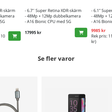
XDR-skärm
- 6.7'' Super Retina XDR-skärm
- 6.1" Sup
lkamera
- 48Mp + 12Mp dubbelkamera
- 48Mp + 
 5G
- A16 Bionic CPU med 5G
- A16 Bion
9985 kr
17995 kr
110
Rek pris: 1
kr)
Se fler varor