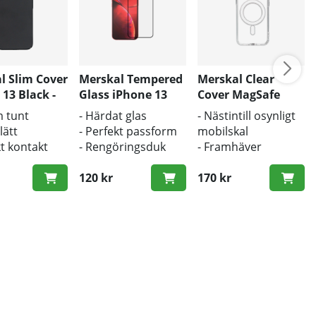
l Slim Cover
Merskal Tempered
Merskal Clear
13 Black -
Glass iPhone 13
Cover MagSafe
(3D) - BULK
iPhone 13 - BULK
m tunt
- Härdat glas
- Nästintill osynligt
lätt
- Perfekt passform
mobilskal
kt kontakt
- Rengöringsduk
- Framhäver
och putsduk
mobilens
alknapparna
inkluderad
120 kr
originaldesign
170 kr
- Bra skydd mot
smuts och repor