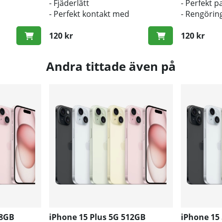
- Fjäderlätt
- Perfekt 
- Perfekt kontakt med
- Rengörin
originalknapparna
inkluderad
120 kr
120 kr
Andra tittade även på
28GB
iPhone 15 Plus 5G 512GB
iPhone 15