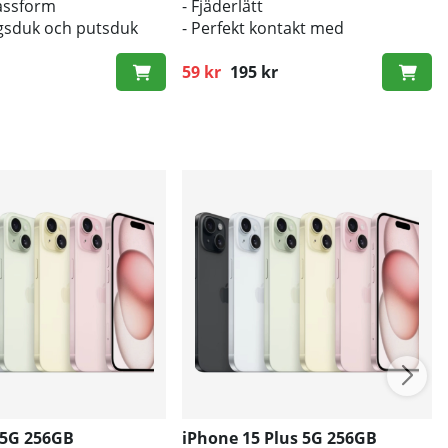
passform
- Fjäderlätt
gsduk och putsduk
- Perfekt kontakt med
originalknapparna
59 kr
195 kr
Ordinarie pris:
 5G 256GB
iPhone 15 Plus 5G 256GB