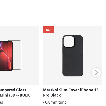
REA
empered Glass
Merskal Slim Cover iPhone 13
Mini (3D) - BULK
Pro Black
as
- 0,8mm tunt