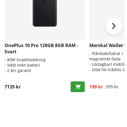
OnePlus 10 Pro 128GB 8GB RAM -
Merskal Wallet C
Svart
- Plånboksfodral + 
magnetiskt fäste
- 80W Snabbladdning
- Löstagbart mobils
- 5000 mAh batteri
- Stöd för trådlös l
- 2 års garanti
7135 kr
198 kr
395 kr