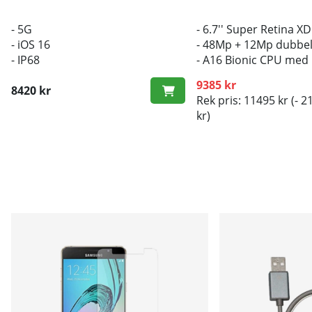
- 5G
- 6.7'' Super Retina 
- iOS 16
- 48Mp + 12Mp dubbe
- IP68
- A16 Bionic CPU med
9385 kr
8420 kr
Rek pris: 11495 kr
(- 2
kr)