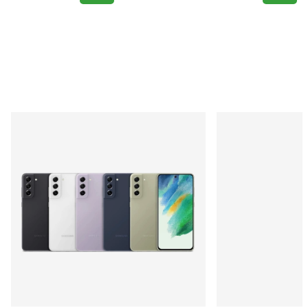
300 m³/h-Utrustad med HEPA
- och aktivt kol-filter-Kan styras
med appen Air+-Tar bort upp till
99,9 % av virus och aerosoler
från luften-Testad och certifierad
för hög kvalitet-Ultratyst drift
och inget störande ljus