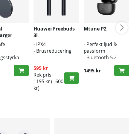
l
Huawei Freebuds
Mtune P2
arger
3i
afe
- IPX4
- Perfekt ljud &
- Brusreducering
passform
gsstyrka
- Bluetooth 5.2
ös laddare
- Trådlös laddning
595 kr
1495 kr
Rek pris:
1195 kr
(- 600
kr)