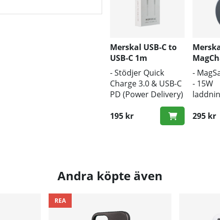
Merskal USB-C to
Merska
USB-C 1m
MagCh
- Stödjer Quick
- MagS
Charge 3.0 & USB-C
- 15W
PD (Power Delivery)
laddnin
- 1m längd
- Trådl
- Snabb hastighet
195 kr
295 kr
Andra köpte även
REA