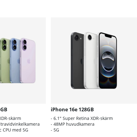
6GB
iPhone 16e 128GB
 XDR-skärm
- 6.1″ Super Retina XDR-skärm
travidvinkelkamera
- 48MP huvudkamera
nic CPU med 5G
- 5G