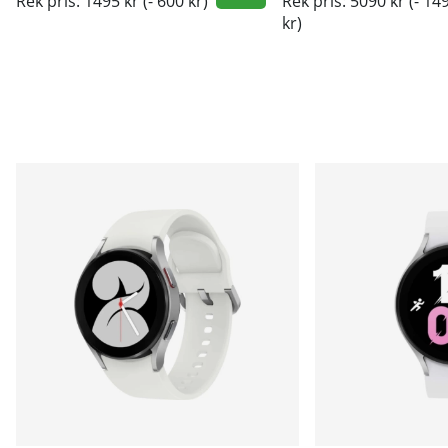
Rek pris: 1495 kr
(- 600 kr)
Rek pris: 5090 kr
(- 14
kr)