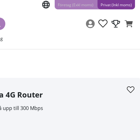
Företag (Exkl moms)
Privat (Inkl moms)
ng
a 4G Router
 upp till 300 Mbps