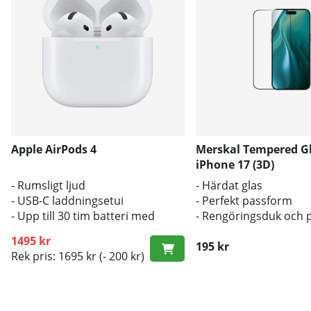
Apple AirPods 4
Merskal Tempered G
iPhone 17 (3D)
- Rumsligt ljud
- Härdat glas
- USB-C laddningsetui
- Perfekt passform
- Upp till 30 tim batteri med
- Rengöringsduk och 
fodral
inkluderad
1495 kr
195 kr
Rek pris: 1695 kr
(- 200 kr)