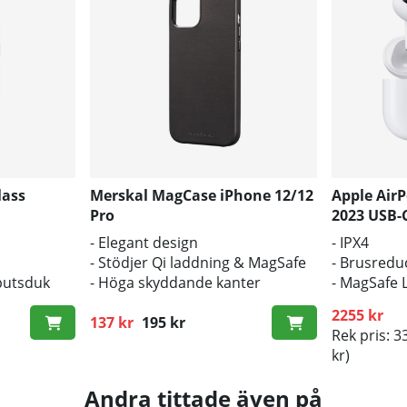
lass
Merskal MagCase iPhone 12/12
Apple AirP
Pro
2023 USB-
- Elegant design
- IPX4
- Stödjer Qi laddning & MagSafe
- Brusredu
putsduk
- Höga skyddande kanter
- MagSafe 
2255 kr
137 kr
195 kr
Ordinarie pris:
Rek pris: 3
kr)
Andra tittade även på