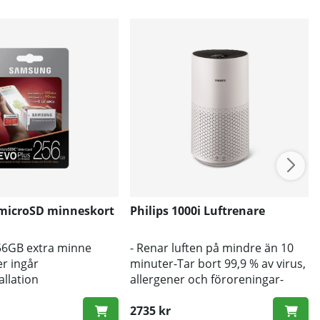
microSD minneskort
Philips 1000i Luftrenare
256GB extra minne
- Renar luften på mindre än 10
er ingår
minuter-Tar bort 99,9 % av virus,
allation
allergener och föroreningar-
Effektiv för rum upp till 78 m²-
Luftreningshastighet (CADR) på
2735 kr