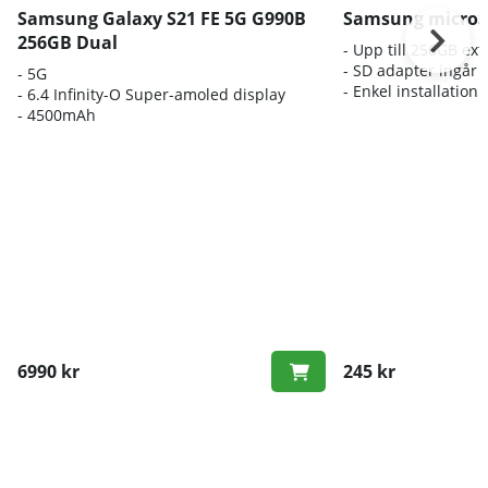
Samsung Galaxy S21 FE 5G G990B
Samsung microS
256GB Dual
- Upp till 256GB ex
- SD adapter ingår
- 5G
- Enkel installation
- 6.4 Infinity-O Super-amoled display
- 4500mAh
6990 kr
245 kr