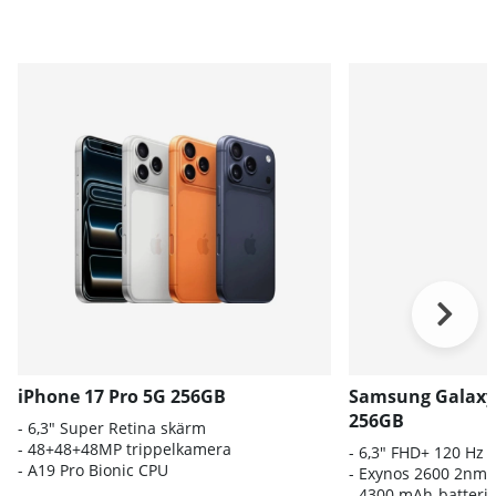
iPhone 17 Pro 5G 256GB
Samsung Galaxy
256GB
- 6,3" Super Retina skärm
- 48+48+48MP trippelkamera
- 6
,3" FHD+ 120 Hz
-
A19 Pro Bionic CPU
- E
xynos 2600 2nm-
-
4300 mAh-batteri