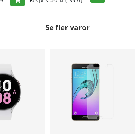
95
Rek pris: 450 kr
(- 95 kr)
Se fler varor