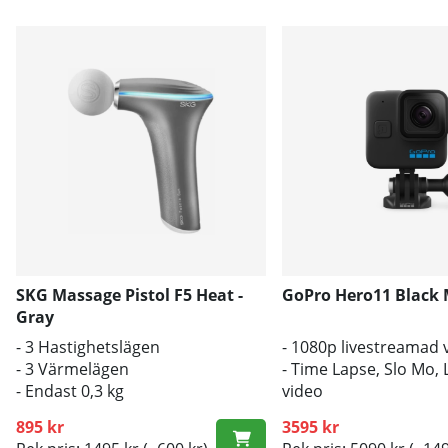
SKG Massage Pistol F5 Heat -
GoPro Hero11 Black 
Gray
- 3 Hastighetslägen
- 1080p livestreamad 
- 3 Värmelägen
- Time Lapse, Slo Mo,
- Endast 0,3 kg
video
- Bithastighet på upp t
895 kr
3595 kr
Mbps vid 5,3K/4K