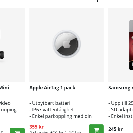
Mini
Apple AirTag 1 pack
Samsung 
video
- Utbytbart batteri
- Upp till 
 Looping
- IP67 vattentålighet
- SD adapt
- Enkel parkoppling med din
- Enkel inst
ill 120
iPhone eller iPad
355 kr
245 kr