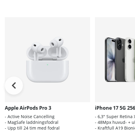
Apple AirPods Pro 3
iPhone 17 5G 25
- A
ctive Noise Cancelling
- 6
,3" Super Retina
- M
agSafe laddningsfodral
- 4
8Mpx huvud- + ul
- Up
p till 24 tim med fodral
- K
raftfull A19 Bio