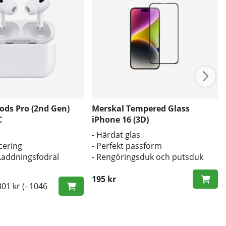
ods Pro (2nd Gen)
Merskal Tempered Glass
C
iPhone 16 (3D)
- Härdat glas
cering
- Perfekt passform
Laddningsfodral
- Rengöringsduk och putsduk
inkluderad
195 kr
301 kr
(- 1046