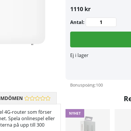
1110 kr
Antal:
Ej i lager
Bonuspoäng:
100
R
OMDÖMEN
l 4G-router som förser
NYHET
net. Spela onlinespel eller
erna på upp till 300