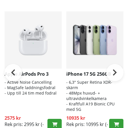
Apple AirPods Pro 3
iPhone 17 5G 256GB
- A
ctive Noise Cancelling
- 6
,3" Super Retina XDR-
- M
agSafe laddningsfodral
skärm
- Up
p till 24 tim med fodral
- 4
8Mpx huvud- +
ultravidvinkelkamera
- K
raftfull A19 Bionic CPU
med 5G
2575 kr
10935 kr
Rek pris: 2995 kr
(-
Rek pris: 10995 kr
(-