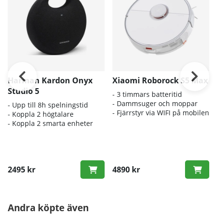
Harman Kardon Onyx
Xiaomi Roborock S5 Max
Studio 5
- 3 timmars batteritid
- Dammsuger och moppar
- Upp till 8h spelningstid
- Fjärrstyr via WIFI på mobilen
- Koppla 2 högtalare
- Koppla 2 smarta enheter
2495 kr
4890 kr
Andra köpte även