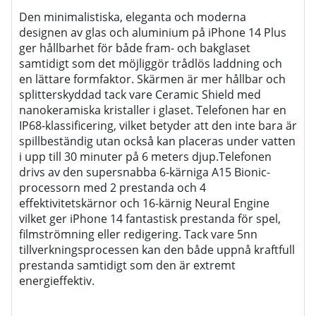
Den minimalistiska, eleganta och moderna
designen av glas och aluminium på iPhone 14 Plus
ger hållbarhet för både fram- och bakglaset
samtidigt som det möjliggör trådlös laddning och
en lättare formfaktor. Skärmen är mer hållbar och
splitterskyddad tack vare Ceramic Shield med
nanokeramiska kristaller i glaset. Telefonen har en
IP68-klassificering, vilket betyder att den inte bara är
spillbeständig utan också kan placeras under vatten
i upp till 30 minuter på 6 meters djup.
Telefonen
drivs av den supersnabba 6-kärniga A15 Bionic-
processorn med 2 prestanda och 4
effektivitetskärnor och 16-kärnig Neural Engine
vilket ger iPhone 14 fantastisk prestanda för spel,
filmströmning eller redigering. Tack vare 5nn
tillverkningsprocessen kan den både uppnå kraftfull
prestanda samtidigt som den är extremt
energieffektiv.