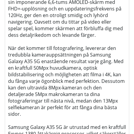
sin imponerande 6,6-tums AMOLED-skärm med
FHD+-upplösning och en uppdateringsfrekvens på
120Hz, ger den en otroligt smidig och lyhörd
navigering. Oavsett om du tittar på video eller
spelar spel, kommer skärmen att förbluffa dig med
dess detaljrikedom och levande färger.
När det kommer till fotografering, levererar den
tredubbla kamerauppsättningen på Samsung
Galaxy A35 5G enastående resultat varje gång. Med
en kraftfull 50Mpx huvudkamera, optisk
bildstabilisering och möjligheten att filma i 4K, kan
du fånga varje ögonblick med perfektion. Dessutom
kan den ultravida 8Mpx-kameran och den
detaljerade 5Mpx makrokameran ta dina
fotograferingar till nästa nivå, medan den 13Mpx
selfiekameran är perfekt för att fånga dina bästa
sidor.
Samsung Galaxy A35 5G är utrustad med en kraftfull
Exynos 1380 åttakärnig processor, vilket säkerställer