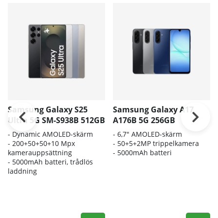
Samsung Galaxy S25
Samsung Galaxy A17
Ultra 5G SM-S938B 512GB
A176B 5G 256GB
-
Dynamic AMOLED-skärm
- 6,7" AMOLED-skärm
- 200
+50+50+10 Mpx
- 50+5+2MP trippelkamera
kamerauppsättning
-
5000mAh batteri
- 5000
mAh batteri, trådlös
laddning