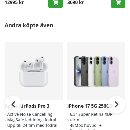
12995 kr
3690 kr
Andra köpte även
Apple AirPods Pro 3
iPhone 17 5G 256GB
- A
ctive Noise Cancelling
- 6
,3" Super Retina XDR-
- M
agSafe laddningsfodral
skärm
- Up
p till 24 tim med fodral
- 4
8Mpx huvud- +