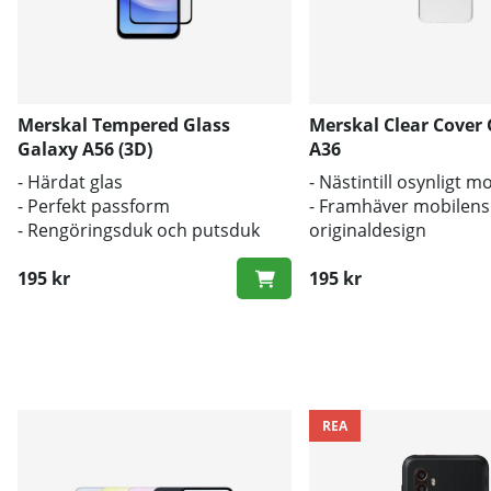
Merskal Tempered Glass
Merskal Clear Cover
Galaxy A56 (3D)
A36
- Härdat glas
- Nästintill osynligt m
- Perfekt passform
- Framhäver mobilens
- Rengöringsduk och putsduk
originaldesign
inkluderad
- Bra skydd mot smut
195 kr
195 kr
REA