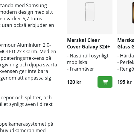
estanda med Samsung
 modern design med sitt
en vacker 6,7-tums
 utan också erbjuder en
Merskal Clear
Merska
 Armour Aluminium 2.0-
Cover Galaxy S24+
Glass 
AMOLED 2x-skärm. Med en
- BULK
(3D)
- Nästintill osynligt
- Härda
ppdateringsfrekvens på
mobilskal
- Perfe
ergivning och djupa svarta
- Framhäver
- Reng
kvensen ger inte bara
mobilens
och pu
n genom att anpassa sig
originaldesign
120 kr
inklud
195 kr
- Bra skydd mot
smuts och repor
repor och splitter, och
et synligt även i direkt
trippelkamerasystemet på
x huvudkameran med