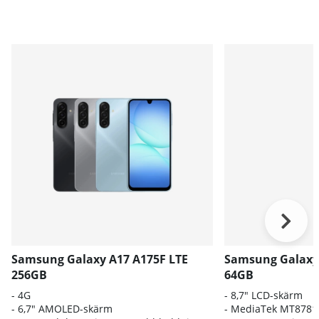
Samsung Galaxy A17 A175F LTE
Samsung Galaxy 
256GB
64GB
- 4G
- 8,7" LCD-skärm
- 6,7" AMOLED-skärm
- MediaTek MT8781