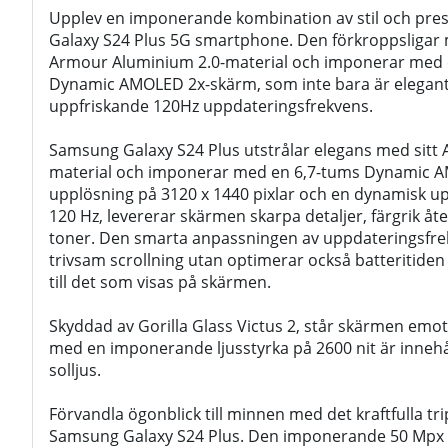
Upplev en imponerande kombination av stil och pr
Galaxy S24 Plus 5G smartphone. Den förkroppsligar
Armour Aluminium 2.0-material och imponerar med 
Dynamic AMOLED 2x-skärm, som inte bara är elegant
uppfriskande 120Hz uppdateringsfrekvens.
Samsung Galaxy S24 Plus utstrålar elegans med sitt
material och imponerar med en 6,7-tums Dynamic 
upplösning på 3120 x 1440 pixlar och en dynamisk u
120 Hz, levererar skärmen skarpa detaljer, färgrik åt
toner. Den smarta anpassningen av uppdateringsfre
trivsam scrollning utan optimerar också batteritide
till det som visas på skärmen.
Skyddad av Gorilla Glass Victus 2, står skärmen emot 
med en imponerande ljusstyrka på 2600 nit är innehåll
solljus.
Förvandla ögonblick till minnen med det kraftfulla 
Samsung Galaxy S24 Plus. Den imponerande 50 Mp