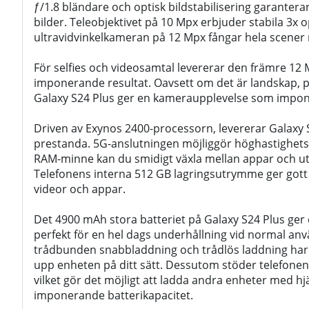
ƒ/1.8 bländare och optisk bildstabilisering garantera
bilder. Teleobjektivet på 10 Mpx erbjuder stabila 3x
ultravidvinkelkameran på 12 Mpx fångar hela scener 
För selfies och videosamtal levererar den främre 1
imponerande resultat. Oavsett om det är landskap, por
Galaxy S24 Plus ger en kameraupplevelse som impon
Driven av Exynos 2400-processorn, levererar Galaxy
prestanda. 5G-anslutningen möjliggör höghastighet
RAM-minne kan du smidigt växla mellan appar och ut
Telefonens interna 512 GB lagringsutrymme ger gott o
videor och appar.
Det 4900 mAh stora batteriet på Galaxy S24 Plus ger e
perfekt för en hel dags underhållning vid normal a
trådbunden snabbladdning och trådlös laddning har du
upp enheten på ditt sätt. Dessutom stöder telefonen 
vilket gör det möjligt att ladda andra enheter med hj
imponerande batterikapacitet.