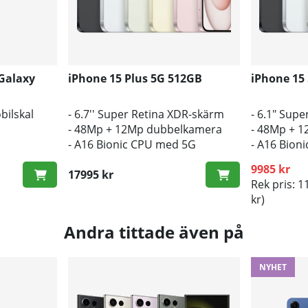
 Galaxy
iPhone 15 Plus 5G 512GB
iPhone 15
obilskal
- 6.7'' Super Retina XDR-skärm
- 6.1" Sup
- 48Mp + 12Mp dubbelkamera
- 48Mp + 
- A16 Bionic CPU med 5G
- A16 Bion
s och repor
9985 kr
17995 kr
Rek pris: 1
kr)
Andra tittade även på
NYHET