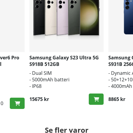
ver6 Pro
Samsung Galaxy S23 Ultra 5G
Samsung G
l
S918B 512GB
S931B 256
- Dual SIM
- Dynamic
- 5000mAh batteri
- 50+12+1
- IP68
- 4000mAh 
laddning
15675 kr
8865 kr
10
Se fler varor