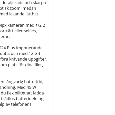
r detaljerade och skarpa
 optisk zoom, medan
med lekande lätthet.
2 Mpx kameran med ƒ/2,2
trätt eller selfies,
erar.
 S24 Plus imponerande
sdata, och med 12 GB
föra krävande uppgifter.
m plats för dina filer,
n långvarig batteritid,
nvändning. Med 45 W
 flexibilitet att ladda
trådlös batteridelning,
älp av telefonens