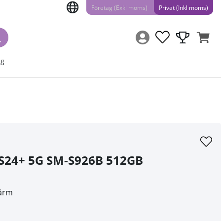
Företag (Exkl moms)
Privat (Inkl moms)
ng
S24+ 5G SM-S926B 512GB
kärm