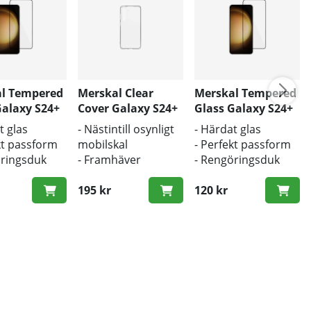
l Tempered
Merskal Clear
Merskal Tempered
Galaxy S24+
Cover Galaxy S24+
Glass Galaxy S24+
(3D) - BULK
t glas
- Nästintill osynligt
- Härdat glas
kt passform
mobilskal
- Perfekt passform
öringsduk
- Framhäver
- Rengöringsduk
tsduk
mobilens
och putsduk
erad
originaldesign
195 kr
inkluderad
120 kr
- Bra skydd mot
smuts och repor