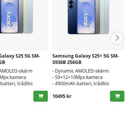
alaxy S25 5G SM-
Samsung Galaxy S25+ 5G SM-
GB
S936B 256GB
 AMOLED-skärm
- Dynamic AMOLED-skärm
0Mpx kamera
- 50+12+10Mpx kamera
batteri, trådlös
- 4900mAh batteri, trådlös
laddning
10495 kr