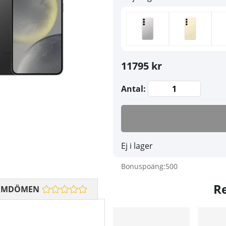
11795 kr
Antal:
Ej i lager
Bonuspoäng:
500
R
OMDÖMEN