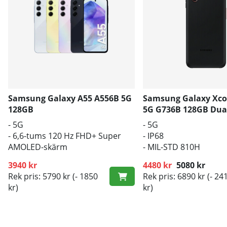
Samsung Galaxy A55 A556B 5G
Samsung Galaxy Xco
128GB
5G G736B 128GB Dua
- 5G
- 5G
- 6,6-tums 120 Hz FHD+ Super
- IP68
AMOLED-skärm
- MIL-STD 810H
- 5000 mAh-batteri
3940 kr
4480 kr
5080 kr
Rek pris: 5790 kr
(- 1850
Rek pris: 6890 kr
(- 24
Ordinarie pris:
kr)
kr)