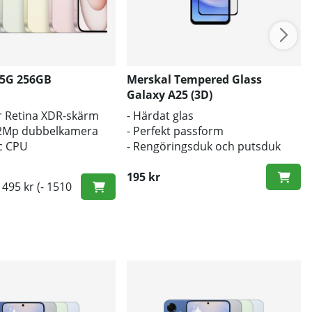
 5G 256GB
Merskal Tempered Glass
Galaxy A25 (3D)
er Retina XDR-skärm
- Härdat glas
12Mp dubbelkamera
- Perfekt passform
ic CPU
- Rengöringsduk och putsduk
inkluderad
195 kr
1495 kr
(- 1510