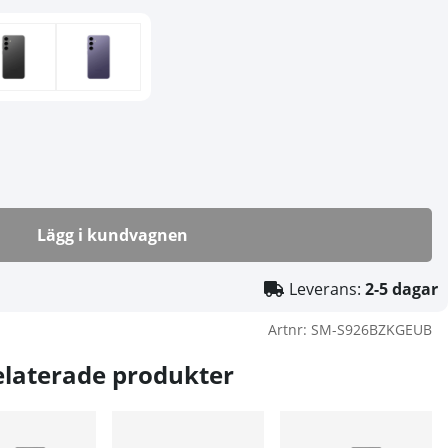
Lägg i kundvagnen
Leverans:
2-5 dagar
Artnr:
SM-S926BZKGEUB
elaterade produkter