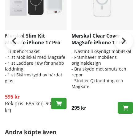
Merskal Slim Kit
Merskal Clear Cover
Magsafe iPhone 17 Pro
MagSafe iPhone 17 Pro
- Tillbehörspaket
- Nästintill osynligt mobilskal
- 1 st Mobilskal med Magsafe
- Framhäver mobilens
- 1 st Laddare 18w för snabb
originaldesign
laddning
- Bra skydd mot smuts och
- 1 st Skärmskydd av härdat
repor
glas
- Stödjer Qi laddning och
MagSafe
595 kr
Rek pris: 685 kr
(- 90
295 kr
kr)
Andra köpte även