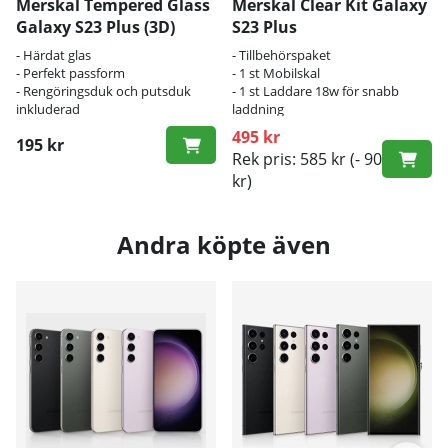
Merskal Tempered Glass
Merskal Clear Kit Galaxy
Galaxy S23 Plus (3D)
S23 Plus
- Härdat glas
- Tillbehörspaket
- Perfekt passform
- 1 st Mobilskal
- Rengöringsduk och putsduk
- 1 st Laddare 18w för snabb
inkluderad
laddning
495 kr
195 kr
Rek pris: 585 kr
(- 90
kr)
Andra köpte även