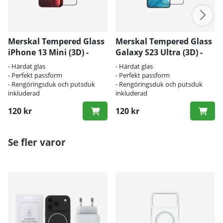
Merskal Tempered Glass
Merskal Tempered Glass
iPhone 13 Mini (3D) -
Galaxy S23 Ultra (3D) -
BULK
BULK
- Härdat glas
- Härdat glas
- Perfekt passform
- Perfekt passform
- Rengöringsduk och putsduk
- Rengöringsduk och putsduk
inkluderad
inkluderad
120 kr
120 kr
Se fler varor