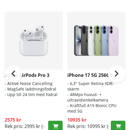
Apple AirPods Pro 3
iPhone 17 5G 256GB
- A
ctive Noise Cancelling
- 6
,3" Super Retina XDR-
- M
agSafe laddningsfodral
skärm
- Up
p till 24 tim med fodral
- 4
8Mpx huvud- +
ultravidvinkelkamera
- K
raftfull A19 Bionic CPU
med 5G
2575 kr
10935 kr
Rek pris: 2995 kr
(-
Rek pris: 10995 kr
(-