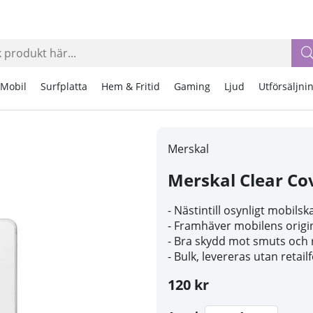
Mobil
Surfplatta
Hem & Fritid
Gaming
Ljud
Utförsäljni
Merskal
Merskal Clear Co
- Nästintill osynligt mobilsk
- Framhäver mobilens origi
- Bra skydd mot smuts och 
- Bulk, levereras utan retai
120 kr