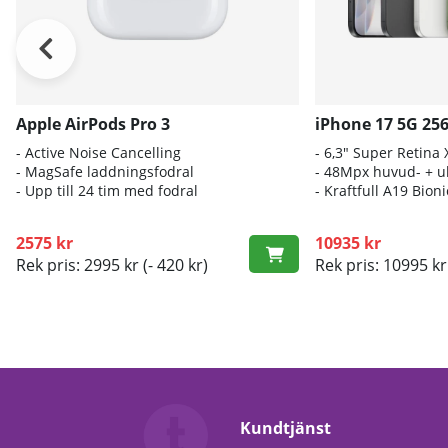
Apple AirPods Pro 3
iPhone 17 5G 25
- A
ctive Noise Cancelling
- 6
,3" Super Retina
- M
agSafe laddningsfodral
- 4
8Mpx huvud- + ul
- Up
p till 24 tim med fodral
- K
raftfull A19 Bio
2575 kr
10935 kr
Rek pris: 2995 kr
(- 420 kr)
Rek pris: 10995 kr
Kundtjänst