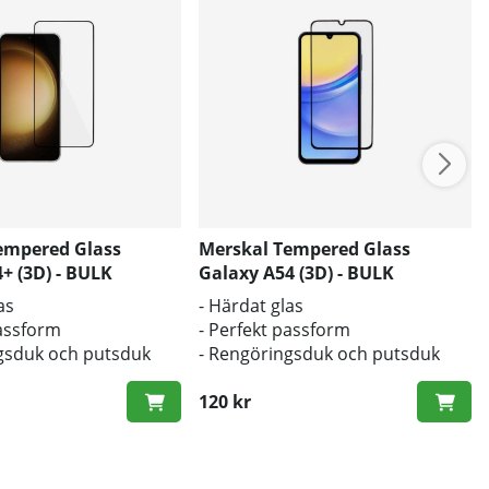
empered Glass
Merskal Tempered Glass
+ (3D) - BULK
Galaxy A54 (3D) - BULK
as
- Härdat glas
passform
- Perfekt passform
gsduk och putsduk
- Rengöringsduk och putsduk
inkluderad
120 kr