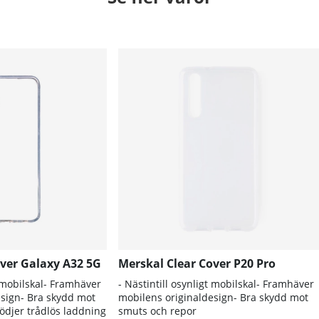
over Galaxy A32 5G
Merskal Clear Cover P20 Pro
t mobilskal- Framhäver
- Nästintill osynligt mobilskal- Framhäver
esign- Bra skydd mot
mobilens originaldesign- Bra skydd mot
ödjer trådlös laddning
smuts och repor