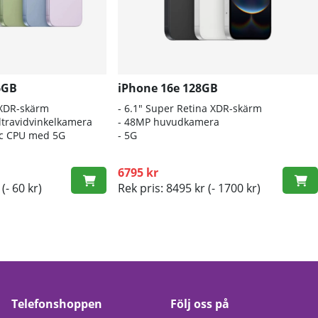
6GB
iPhone 16e 128GB
 XDR-skärm
- 6.1″ Super Retina XDR-skärm
travidvinkelkamera
- 48MP huvudkamera
nic CPU med 5G
- 5G
6795 kr
(- 60 kr)
Rek pris: 8495 kr
(- 1700 kr)
Telefonshoppen
Följ oss på