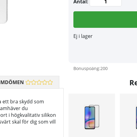
Antal:
Ej i lager
Bonuspoäng:
200
R
OMDÖMEN
ha ett bra skydd som
framhäver du
rt i högkvalitativ silikon
värt skal för dig som vill