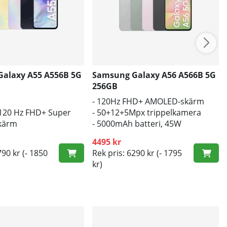
alaxy A55 A556B 5G
Samsung Galaxy A56 A566B 5G
256GB
- 120Hz FHD+ AMOLED-skärm
 120 Hz FHD+ Super
- 50+12+5Mpx trippelkamera
kärm
- 5000mAh batteri, 45W
-batteri
snabbladdning
4495 kr
790 kr
(- 1850
Rek pris: 6290 kr
(- 1795
kr)