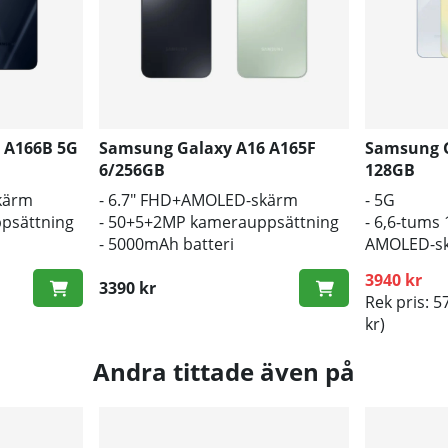
 A166B 5G
Samsung Galaxy A16 A165F
Samsung G
6/256GB
128GB
kärm
- 6.7" FHD+AMOLED-skärm
- 5G
psättning
- 50+5+2MP kamerauppsättning
- 6,6-tums
- 5000mAh batteri
AMOLED-s
- 5000 mAh
3940 kr
3390 kr
Rek pris: 5
kr)
Andra tittade även på