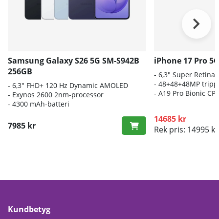
Samsung Galaxy S26 5G SM-S942B
iPhone 17 Pro 5
256GB
- 6,3" Super Retina
- 48+48+48MP trip
- 6
,3" FHD+ 120 Hz Dynamic AMOLED
-
A19 Pro Bionic CP
- E
xynos 2600 2nm-processor
-
4300 mAh-batteri
14685 kr
7985 kr
Rek pris: 14995 kr
Kundbetyg