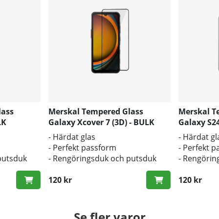
lass
Merskal Tempered Glass
Merskal T
LK
Galaxy Xcover 7 (3D) - BULK
Galaxy S24
- Härdat glas
- Härdat gl
- Perfekt passform
- Perfekt 
putsduk
- Rengöringsduk och putsduk
- Rengörin
inkluderad
inkluderad
120 kr
120 kr
Se fler varor