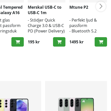
l Tempered
Merskal USB-C to
Mtune P2
Galaxy A16
USB-C 1m
t glas
- Stödjer Quick
- Perfekt ljud &
kt passform
Charge 3.0 & USB-C
passform
öringsduk
PD (Power Delivery)
- Bluetooth 5.2
tsduk
- 1m längd
- Trådlös laddning
erad
- Snabb hastighet
195 kr
1495 kr