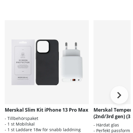
Merskal Slim Kit iPhone 13 Pro Max
Merskal Tempere
(2nd/3rd gen) (3
- Tillbehörspaket
- 1 st Mobilskal
- Härdat glas
- 1 st Laddare 18w för snabb laddning
- Perfekt passform