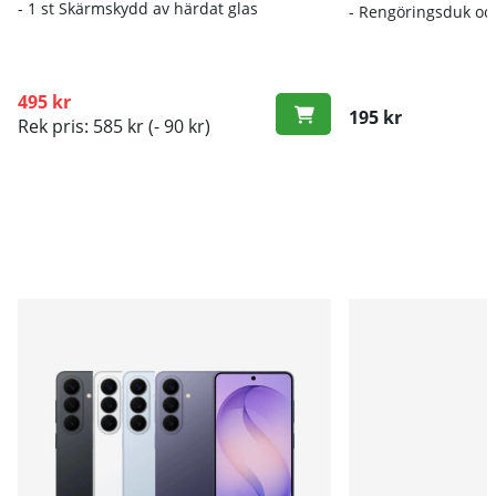
- 1 st Skärmskydd av härdat glas
- Rengöringsduk oc
495 kr
195 kr
Rek pris: 585 kr
(- 90 kr)