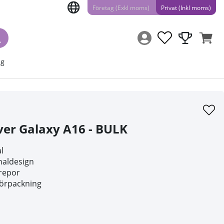
Företag (Exkl moms)
Privat (Inkl moms)
ng
ver Galaxy A16 - BULK
al
naldesign
repor
lförpackning