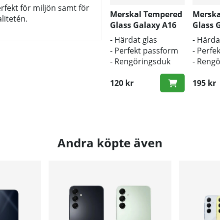
rfekt för miljön samt för
Merskal Tempered
Merska
litetén.
Glass Galaxy A16
Glass 
(3D) - BULK
(3D)
- Härdat glas
- Härda
- Perfekt passform
- Perfe
- Rengöringsduk
- Reng
och putsduk
och pu
inkluderad
120 kr
inklud
195 kr
Andra köpte även