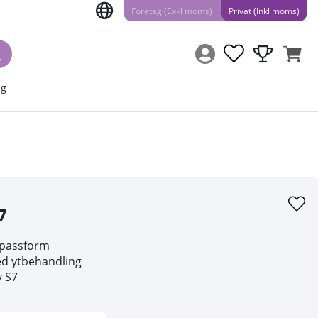
Företag (Exkl moms)
Privat (Inkl moms)
ng
7
t passform
d ytbehandling
y S7