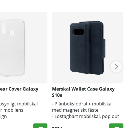
lear Cover Galaxy
Merskal Wallet Case Galaxy
S10e
l osynligt mobilskal
- Plånboksfodral + mobilskal
r mobilens
med magnetiskt fäste
sign
- Löstagbart mobilskal, pop out
d mot smuts och repor
- Stöd för trådlös laddning