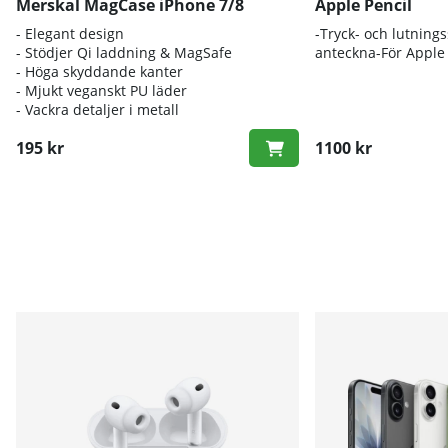
Merskal MagCase iPhone 7/8
Apple Pencil
- Elegant design
-Tryck- och lutning
- Stödjer Qi laddning & MagSafe
anteckna-För Apple 
- Höga skyddande kanter
- Mjukt veganskt PU läder
- Vackra detaljer i metall
195 kr
1100 kr