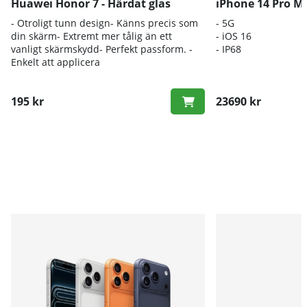
Huawei Honor 7 - Härdat glas
iPhone 14 Pro M
- Otroligt tunn design- Känns precis som
- 5G
din skärm- Extremt mer tålig än ett
- iOS 16
vanligt skärmskydd- Perfekt passform. -
- IP68
Enkelt att applicera
195 kr
23690 kr