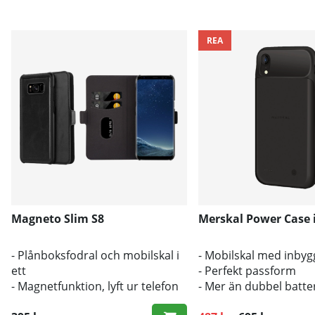
REA
Magneto Slim S8
Merskal Power Case 
- Plånboksfodral och mobilskal i
- Mobilskal med inbygg
ett
- Perfekt passform
- Magnetfunktion, lyft ur telefon
- Mer än dubbel batter
med enbart skal vid behov