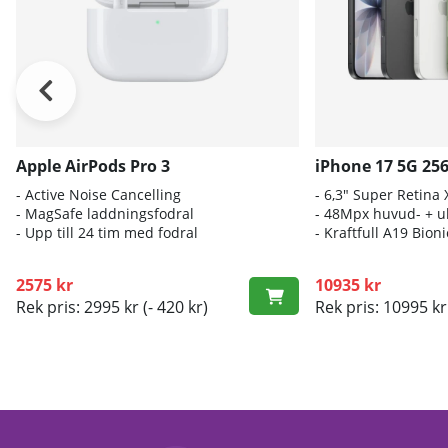
Apple AirPods Pro 3
iPhone 17 5G 25
- A
ctive Noise Cancelling
- 6
,3" Super Retina
- M
agSafe laddningsfodral
- 4
8Mpx huvud- + ul
- Up
p till 24 tim med fodral
- K
raftfull A19 Bio
2575 kr
10935 kr
Rek pris: 2995 kr
(- 420 kr)
Rek pris: 10995 kr