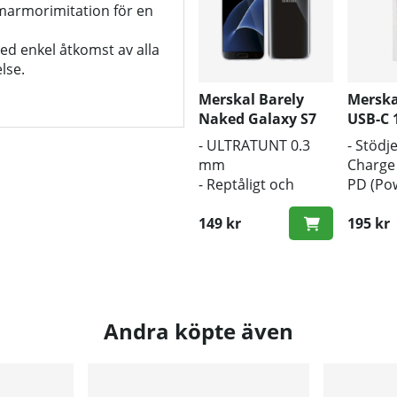
 marmorimitation för en
ed enkel åtkomst av alla
lse.
Merskal Barely
Merska
Naked Galaxy S7
USB-C
- ULTRATUNT 0.3
- Stödj
mm
Charge
- Reptåligt och
PD (Pow
greppvänligt
- 1m lä
- Behåller S7:ans
149 kr
- Snabb
195 kr
snygga design
Andra köpte även