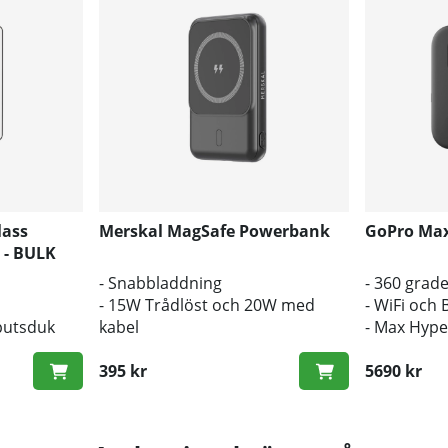
lass
Merskal MagSafe Powerbank
GoPro Max
) - BULK
- Snabbladdning
- 360 grade
- 15W Trådlöst och 20W med
- WiFi och 
putsduk
kabel
- Max Hyp
- MagSafe
395 kr
5690 kr