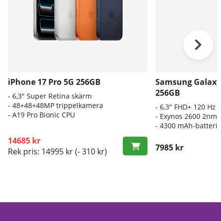
iPhone 17 Pro 5G 256GB
Samsung Galaxy
256GB
- 6,3" Super Retina skärm
- 48+48+48MP trippelkamera
- 6
,3" FHD+ 120 Hz
-
A19 Pro Bionic CPU
- E
xynos 2600 2nm-
-
4300 mAh-batteri
14685 kr
7985 kr
Rek pris: 14995 kr
(- 310 kr)