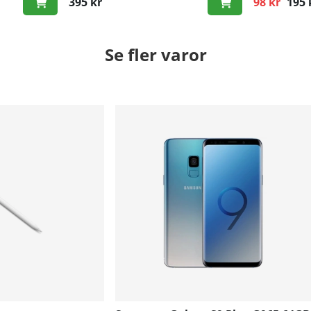
395 kr
98 kr
195 
Ordinarie p
Se fler varor