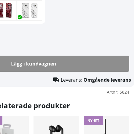
Lägg i kundvagnen
Leverans:
Omgående leverans
Artnr:
5824
elaterade produkter
NYHET