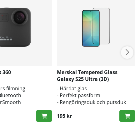
 360
Merskal Tempered Glass
Galaxy S25 Ultra (3D)
rs filmning
- Härdat glas
Bluetooth
- Perfekt passform
erSmooth
- Rengöringsduk och putsduk
inkluderad
195 kr