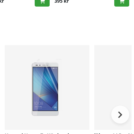
kr
395 kr
ris: