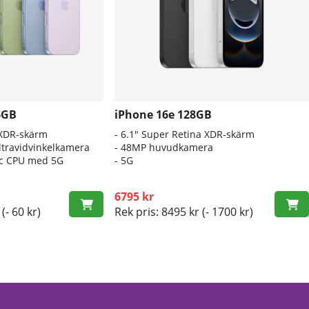
6GB
iPhone 16e 128GB
 XDR-skärm
- 6.1″ Super Retina XDR-skärm
travidvinkelkamera
- 48MP huvudkamera
nic CPU med 5G
- 5G
6795 kr
(- 60 kr)
Rek pris: 8495 kr
(- 1700 kr)