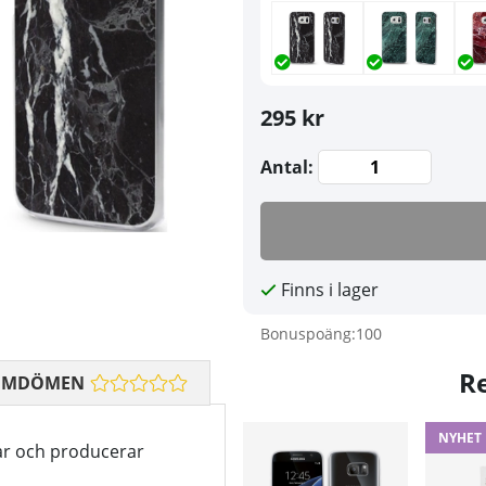
295 kr
Antal:
Finns i lager
Bonuspoäng:
100
R
OMDÖMEN
NYHET
ar och producerar