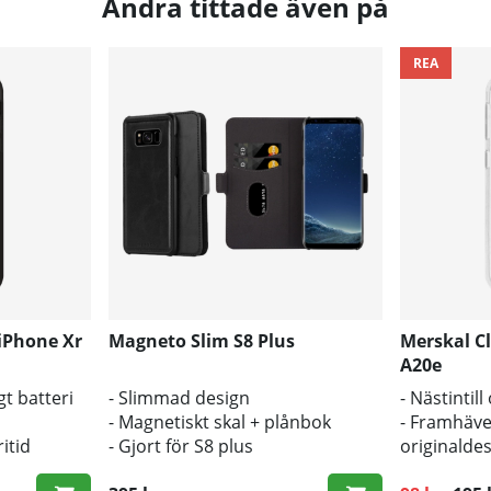
Andra tittade även på
REA
iPhone Xr
Magneto Slim S8 Plus
Merskal C
A20e
t batteri
- Slimmad design
- Nästintil
- Magnetiskt skal + plånbok
- Framhäve
itid
- Gjort för S8 plus
originalde
- Bra skyd