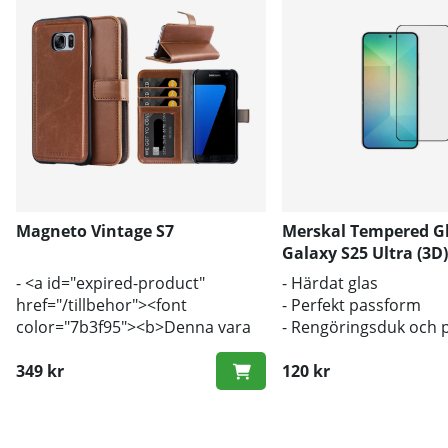
Magneto Vintage S7
Merskal Tempered G
Galaxy S25 Ultra (3D
- <a id="expired-product"
- Härdat glas
href="/tillbehor"><font
- Perfekt passform
color="7b3f95"><b>Denna vara
- Rengöringsduk och 
har utgått, klicka här för att visa
inkluderad
liknande varor</font></b></a>
349 kr
120 kr