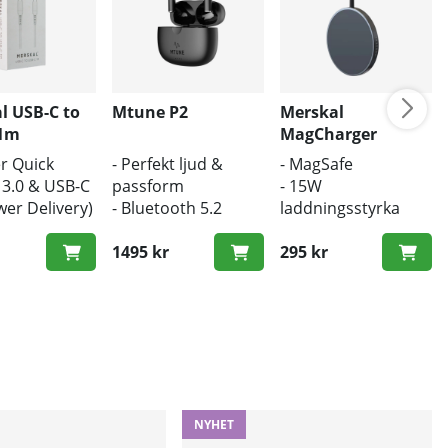
l USB-C to
Mtune P2
Merskal
 1m
MagCharger
er Quick
- Perfekt ljud &
- MagSafe
 3.0 & USB-C
passform
- 15W
er Delivery)
- Bluetooth 5.2
laddningsstyrka
ngd
- Trådlös laddning
- Trådlös laddare
 hastighet
1495 kr
295 kr
NYHET