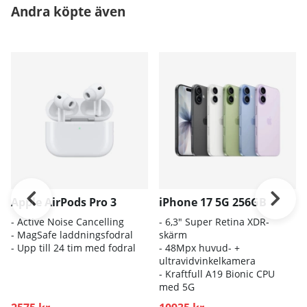
Andra köpte även
Apple AirPods Pro 3
iPhone 17 5G 256GB
- A
ctive Noise Cancelling
- 6
,3" Super Retina XDR-
- M
agSafe laddningsfodral
skärm
- Up
p till 24 tim med fodral
- 4
8Mpx huvud- +
ultravidvinkelkamera
- K
raftfull A19 Bionic CPU
med 5G