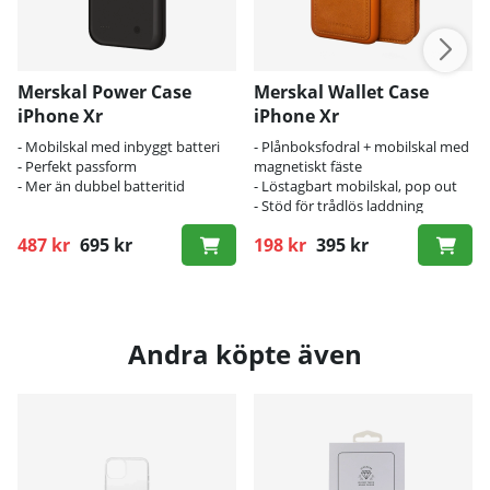
Merskal Power Case
Merskal Wallet Case
iPhone Xr
iPhone Xr
- Mobilskal med inbyggt batteri
- Plånboksfodral + mobilskal med
- Perfekt passform
magnetiskt fäste
- Mer än dubbel batteritid
- Löstagbart mobilskal, pop out
- Stöd för trådlös laddning
487 kr
695 kr
198 kr
395 kr
Ordinarie pris:
Ordinarie pris:
Andra köpte även