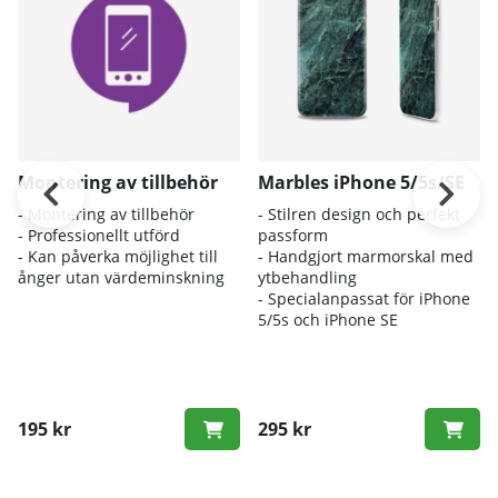
Montering av tillbehör
Marbles iPhone 5/5s/SE
- Montering av tillbehör
- Stilren design och perfekt
- Professionellt utförd
passform
- Kan påverka möjlighet till
- Handgjort marmorskal med
ånger utan värdeminskning
ytbehandling
- Specialanpassat för iPhone
5/5s och iPhone SE
195 kr
295 kr