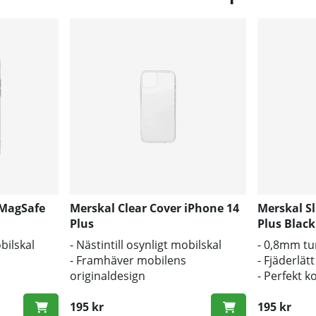
 MagSafe
Merskal Clear Cover iPhone 14
Merskal S
Plus
Plus Black
obilskal
- Nästintill osynligt mobilskal
- 0,8mm tu
- Framhäver mobilens
- Fjäderlätt
originaldesign
- Perfekt 
s och repor
- Bra skydd mot smuts och repor
originalkn
195 kr
195 kr