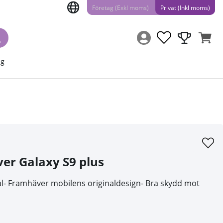
Företag (Exkl moms)
Privat (Inkl moms)
ng
ver Galaxy S9 plus
skal- Framhäver mobilens originaldesign- Bra skydd mot