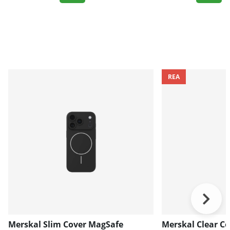
REA
Merskal Slim Cover MagSafe
Merskal Clear Co