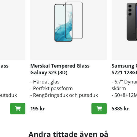
lass
Merskal Tempered Glass
Samsung G
Galaxy S23 (3D)
S721 128G
- Härdat glas
- 6.7" Dyn
- Perfekt passform
skärm
putsduk
- Rengöringsduk och putsduk
- 50+8+12M
inkluderad
- 4700mAh 
195 kr
5385 kr
Andra tittade även på