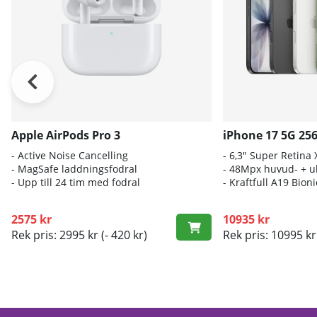
Apple AirPods Pro 3
iPhone 17 5G 25
- A
ctive Noise Cancelling
- 6
,3" Super Retina
- M
agSafe laddningsfodral
- 4
8Mpx huvud- + ul
- Up
p till 24 tim med fodral
- K
raftfull A19 Bio
2575 kr
10935 kr
Rek pris: 2995 kr
(- 420 kr)
Rek pris: 10995 kr