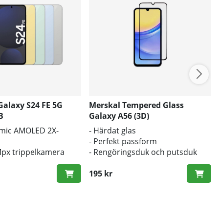
alaxy S24 FE 5G
Merskal Tempered Glass
B
Galaxy A56 (3D)
amic AMOLED 2X-
- Härdat glas
- Perfekt passform
px trippelkamera
- Rengöringsduk och putsduk
batteri
inkluderad
195 kr