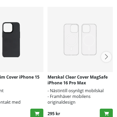
lim Cover iPhone 15
Merskal Clear Cover MagSafe
iPhone 16 Pro Max
nt
- Nästintill osynligt mobilskal
- Framhäver mobilens
kontakt med
originaldesign
apparna
- Bra skydd mot smuts och repor
295 kr