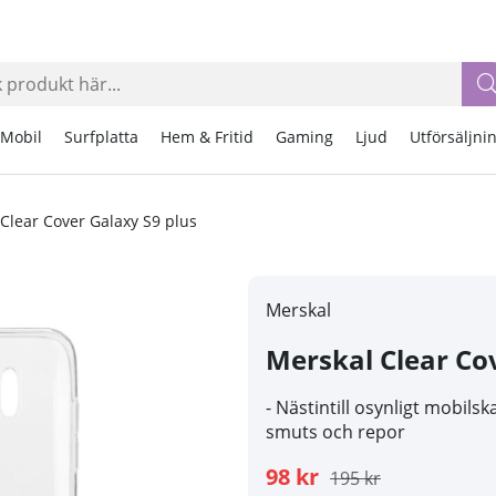
Mobil
Surfplatta
Hem & Fritid
Gaming
Ljud
Utförsäljni
Clear Cover Galaxy S9 plus
Merskal
Merskal Clear Co
- Nästintill osynligt mobil
smuts och repor
98 kr
195 kr