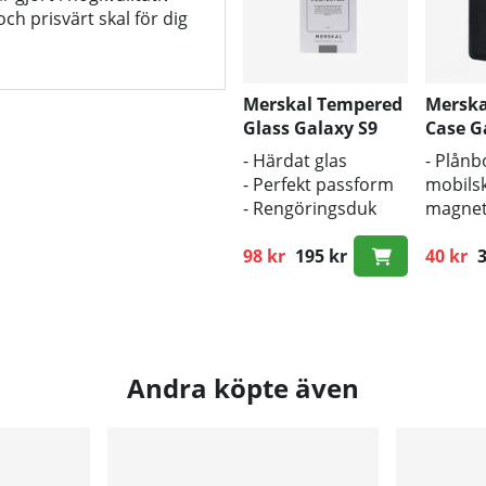
och prisvärt skal för dig
Merskal Tempered
Merska
Glass Galaxy S9
Case G
Plus (3D)
Plus
- Härdat glas
- Plånb
- Perfekt passform
mobils
- Rengöringsduk
magneti
och putsduk
- Lösta
inkluderad
98 kr
195 kr
mobilsk
40 kr
3
Ordinarie pris:
Ordinar
- Stöd 
laddni
Andra köpte även