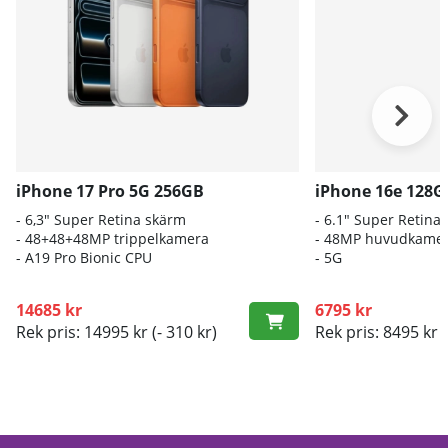
iPhone 17 Pro 5G 256GB
iPhone 16e 128G
- 6,3" Super Retina skärm
- 6.1″ Super Retin
- 48+48+48MP trippelkamera
- 48MP huvudkame
-
A19 Pro Bionic CPU
- 5G
14685 kr
6795 kr
Rek pris: 14995 kr
(- 310 kr)
Rek pris: 8495 kr
(