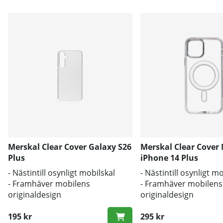
Merskal Clear Cover Galaxy S26
Merskal Clear Cover
Plus
iPhone 14 Plus
- Nästintill osynligt mobilskal
- Nästintill osynligt m
- Framhäver mobilens
- Framhäver mobilens
originaldesign
originaldesign
- Bra skydd mot smuts och repor
- Bra skydd mot smut
195 kr
295 kr