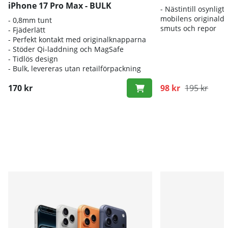
iPhone 17 Pro Max - BULK
- Nästintill osynlig
mobilens originald
- 0,8mm tunt
smuts och repor
- Fjäderlätt
- Perfekt kontakt med originalknapparna
- Stöder Qi-laddning och MagSafe
- Tidlös design
-
Bulk, levereras utan retailförpackning
170 kr
98 kr
195 kr