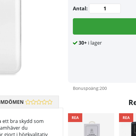
Antal:
30+
i lager
Bonuspoäng:
200
R
OMDÖMEN
REA
REA
ha ett bra skydd som
framhäver du
 gjort i högkvalitativ