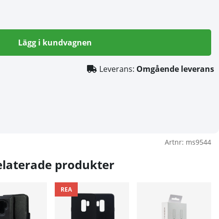
Lägg i kundvagnen
Leverans:
Omgående leverans
Artnr:
ms9544
elaterade produkter
REA