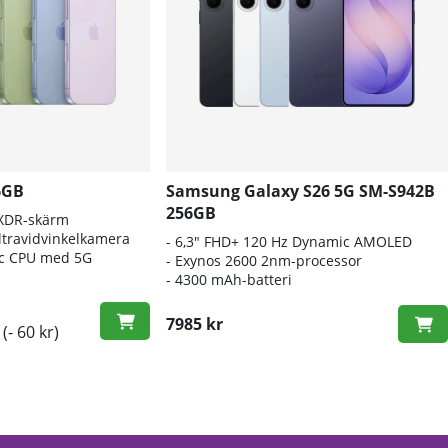
6GB
Samsung Galaxy S26 5G SM-S942B
256GB
 XDR-skärm
travidvinkelkamera
- 6
,3" FHD+ 120 Hz Dynamic AMOLED
nic CPU med 5G
- E
xynos 2600 2nm-processor
-
4300 mAh-batteri
7985 kr
(- 60 kr)