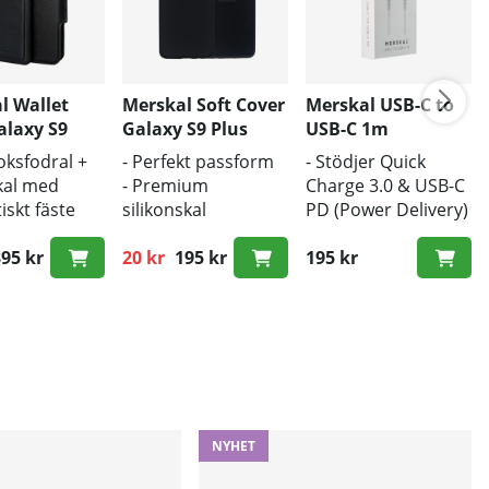
l Wallet
Merskal Soft Cover
Merskal USB-C to
alaxy S9
Galaxy S9 Plus
USB-C 1m
oksfodral +
- Perfekt passform
- Stödjer Quick
kal med
- Premium
Charge 3.0 & USB-C
skt fäste
silikonskal
PD (Power Delivery)
gbart
- Soft touch coating
- 1m längd
al, pop out
95 kr
20 kr
195 kr
- Snabb hastighet
195 kr
ie pris:
Ordinarie pris:
för trådlös
ng
NYHET