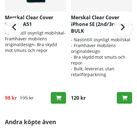
Merskal Clear Cover
Merskal Clear Cover
Galaxy A51
iPhone SE (2nd/3rd Gen) -
BULK
- Nästintill osynligt mobilskal-
Framhäver mobilens
- Nästintill osynligt mobilskal
originaldesign- Bra skydd
- Framhäver mobilens
mot smuts och repor
originaldesign
- Bra skydd mot smuts och
repor
- Bulk, levereras utan
retailförpackning
98 kr
195 kr
120 kr
Andra köpte även