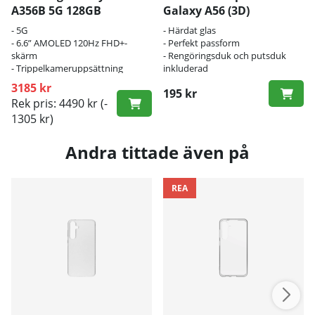
A356B 5G 128GB
Galaxy A56 (3D)
- 5G
- Härdat glas
- 6.6” AMOLED 120Hz FHD+-
- Perfekt passform
skärm
- Rengöringsduk och putsduk
- Trippelkameruppsättning
inkluderad
3185 kr
195 kr
Rek pris: 4490 kr
(-
1305 kr)
Andra tittade även på
REA