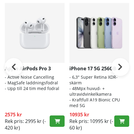
Apple AirPods Pro 3
iPhone 17 5G 256GB
- A
ctive Noise Cancelling
- 6
,3" Super Retina XDR-
- M
agSafe laddningsfodral
skärm
- Up
p till 24 tim med fodral
- 4
8Mpx huvud- +
ultravidvinkelkamera
- K
raftfull A19 Bionic CPU
med 5G
2575 kr
10935 kr
Rek pris: 2995 kr
(-
Rek pris: 10995 kr
(-
420 kr)
60 kr)