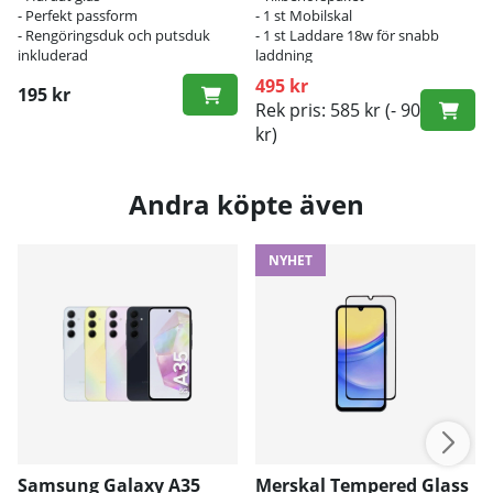
- Perfekt passform
- 1 st Mobilskal
- Rengöringsduk och putsduk
- 1 st Laddare 18w för snabb
inkluderad
laddning
495 kr
195 kr
Rek pris: 585 kr
(- 90
kr)
Andra köpte även
NYHET
Samsung Galaxy A35
Merskal Tempered Glass