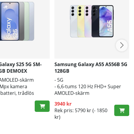
alaxy S25 5G SM-
Samsung Galaxy A55 A556B 5G
8GB DEMOEX
128GB
 AMOLED-skärm
- 5G
0Mpx kamera
- 6,6-tums 120 Hz FHD+ Super
batteri, trådlös
AMOLED-skärm
- 5000 mAh-batteri
3940 kr
Rek pris: 5790 kr
(- 1850
kr)