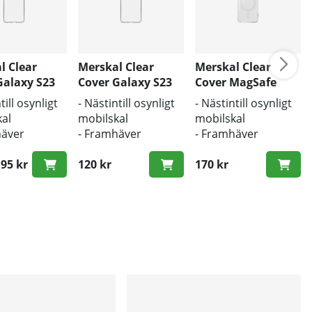
l Clear
Merskal Clear
Merskal Clear
Galaxy S23
Cover Galaxy S23
Cover MagSafe
Plus - BULK
Galaxy S23 Plus -
till osynligt
- Nästintill osynligt
- Nästintill osynligt
BULK
al
mobilskal
mobilskal
häver
- Framhäver
- Framhäver
ns
mobilens
mobilens
ldesign
95 kr
originaldesign
120 kr
originaldesign
170 kr
ie pris:
kydd mot
- Bra skydd mot
- Bra skydd mot
och repor
smuts och repor
smuts och repor