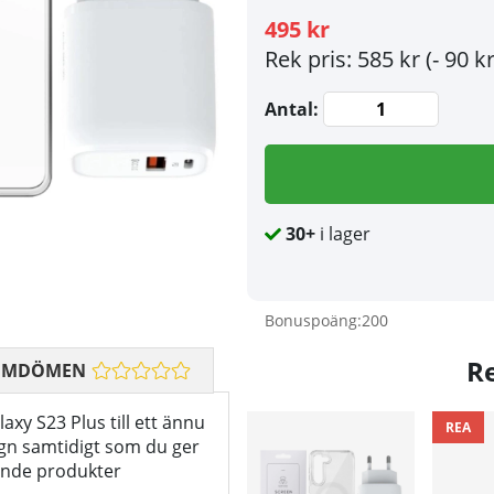
495 kr
Rek pris: 585 kr
(- 90 kr
Antal:
30+
i lager
Bonuspoäng:
200
R
OMDÖMEN
laxy S23 Plus till ett ännu
REA
sign samtidigt som du ger
ående produkter