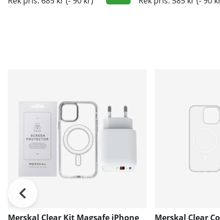
Rek pris: 685 kr
(- 90 kr)
Rek pris: 585 kr
(- 90 k
Merskal Clear Kit Magsafe iPhone
Merskal Clear C