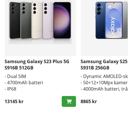
Samsung Galaxy S23 Plus 5G
Samsung Galaxy S25
S916B 512GB
S931B 256GB
- Dual SIM
- Dynamic AMOLED-s
- 4700mAh batteri
- 50+12+10Mpx kamer
- IP68
- 4000mAh batteri, tr
laddning
13145 kr
8865 kr