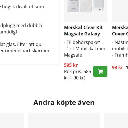
v högsta kvalitet som
addplugg med dubbla
Merskal Clear Kit
Merska
amtidigt.
Magsafe Galaxy
Cover 
S23 Plus
Plus
- Tillbehörspaket
- Nästin
t glas. Efter att du
- 1 st Mobilskal med
mobilsk
 ger omedelbart skärmen
Magsafe
- Fram
- 1 st Laddare 18w
mobile
595 kr
för snabb laddning
origina
98 kr
1
Ordinar
Rek pris: 685
- Bra s
kr
(- 90 kr)
smuts 
Andra köpte även