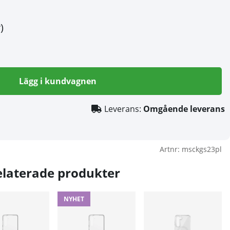
)
Lägg i kundvagnen
Leverans:
Omgående leverans
Artnr:
msckgs23pl
elaterade produkter
NYHET