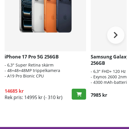
iPhone 17 Pro 5G 256GB
Samsung Galaxy
256GB
- 6,3" Super Retina skärm
- 48+48+48MP trippelkamera
- 6
,3" FHD+ 120 Hz
-
A19 Pro Bionic CPU
- E
xynos 2600 2nm-
-
4300 mAh-batteri
14685 kr
7985 kr
Rek pris: 14995 kr
(- 310 kr)