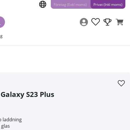
Företag (Exkl moms)
Privat (Inkl moms)
ng
 Galaxy S23 Plus
b laddning
 glas