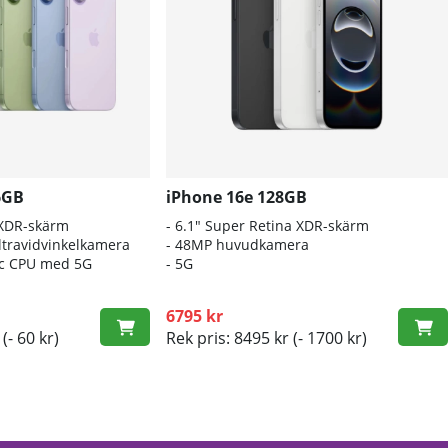
6GB
iPhone 16e 128GB
 XDR-skärm
- 6.1″ Super Retina XDR-skärm
travidvinkelkamera
- 48MP huvudkamera
nic CPU med 5G
- 5G
6795 kr
(- 60 kr)
Rek pris: 8495 kr
(- 1700 kr)