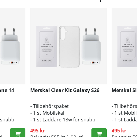
one 14
Merskal Clear Kit Galaxy S26
Merskal Sl
- Tillbehörspaket
- Tillbehör
- 1 st Mobilskal
- 1 st Mobi
r snabb
- 1 st Laddare 18w för snabb
- 1 st Lad
laddning
laddning
495 kr
495 kr