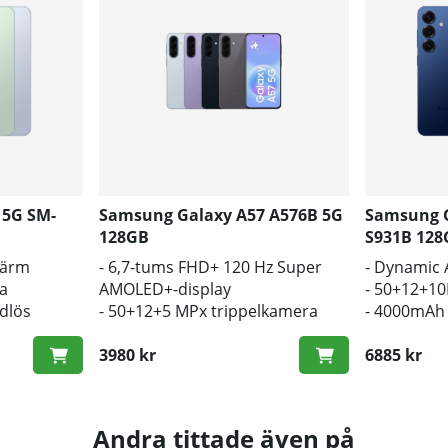
 5G SM-
Samsung Galaxy A57 A576B 5G
Samsung G
128GB
S931B 12
kärm
- 6,7-tums FHD+ 120 Hz Super
- Dynamic
a
AMOLED+-display
- 50+12+1
ådlös
- 50+12+5 MPx trippelkamera
- 4000mAh 
- 5000mAh batteri, 45W
laddning
snabbladdning
3980 kr
6885 kr
Andra tittade även på