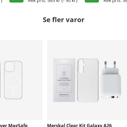
r)
Rek pris: 585 kr
(- 90 kr)
Rek pris: 5
Se fler varor
over MagSafe
Merskal Clear Kit Galaxy A26