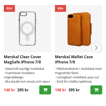
REA
REA
Merskal Clear Cover
Merskal Wallet Case
MagSafe iPhone 7/8
iPhone 7/8
- Nästintill osynligt mobilskal
- Plånboksfodral + mobilskal med
- Framhäver mobilens
magnetiskt fäste
originaldesign
- Löstagbart mobilskal, pop out
- Bra skydd mot smuts och repor
- Stöd för trådlös laddning
148 kr
295 kr
198 kr
395 kr
Ordinarie pris:
Ordinarie pris: