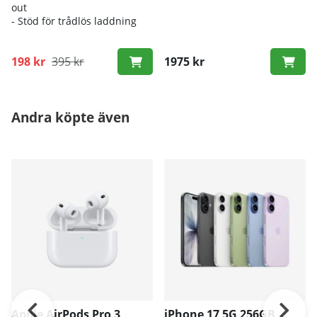
out
- Stöd för trådlös laddning
198 kr
395 kr
1975 kr
Andra köpte även
Apple AirPods Pro 3
iPhone 17 5G 256GB