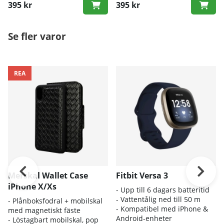
395 kr
395 kr
och reglage
Se fler varor
REA
Merskal Wallet Case
Fitbit Versa 3
iPhone X/Xs
- Upp till 6 dagars batteritid
- Vattentålig ned till 50 m
- Plånboksfodral + mobilskal
- Kompatibel med iPhone &
med magnetiskt fäste
Android-enheter
- Löstagbart mobilskal, pop