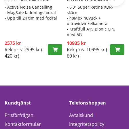
- A
ctive Noise Cancelling
- 6
,3" Super Retina XDR-
- M
agSafe laddningsfodral
skärm
- Up
p till 24 tim med fodral
- 4
8Mpx huvud- +
ultravidvinkelkamera
- K
raftfull A19 Bionic CPU
med 5G
2575 kr
10935 kr
Rek pris: 2995 kr
(-
Rek pris: 10995 kr
(-
420 kr)
60 kr)
Kundtjänst
Telefonshoppen
Prisförfrågan
Avtalskund
Kontaktformulär
Integritetspolicy