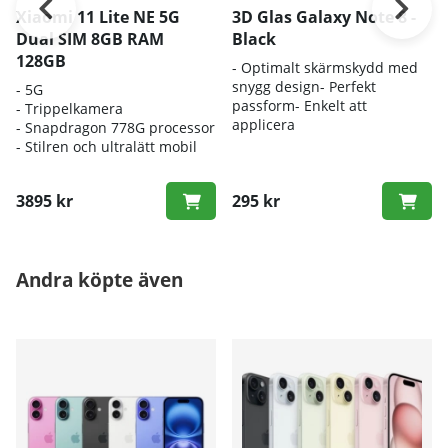
Xiaomi 11 Lite NE 5G
3D Glas Galaxy Note 8 -
Dual SIM 8GB RAM
Black
128GB
- Optimalt skärmskydd med
snygg design- Perfekt
- 5G
passform- Enkelt att
- Trippelkamera
applicera
- Snapdragon 778G processor
- Stilren och ultralätt mobil
3895 kr
295 kr
Andra köpte även