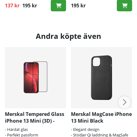
137 kr
195 kr
195 kr
Ordinarie pris:
Andra köpte även
Merskal Tempered Glass
Merskal MagCase iPhone
iPhone 13 Mini (3D) -
13 Mini Black
BULK
- Härdat glas
- Elegant design
- Perfekt passform
- Stödjer Qi laddning & MagSafe