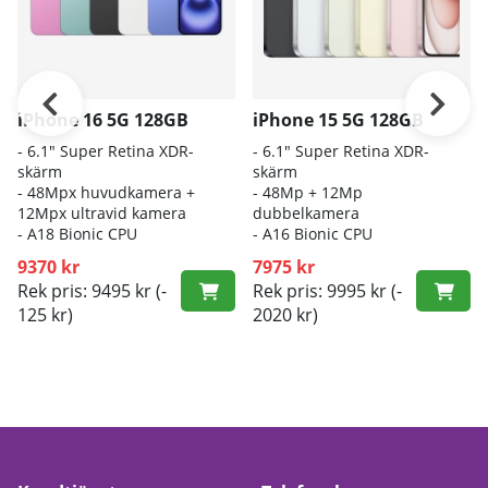
iPhone 16 5G 128GB
iPhone 15 5G 128GB
- 6.1″ Super Retina XDR-
- 6.1" Super Retina XDR-
skärm
skärm
- 48Mpx huvudkamera +
- 48Mp + 12Mp
12Mpx ultravid kamera
dubbelkamera
- A18 Bionic CPU
- A16 Bionic CPU
9370 kr
7975 kr
Rek pris: 9495 kr
(-
Rek pris: 9995 kr
(-
125 kr)
2020 kr)